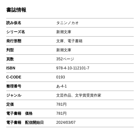
書誌情報
読み仮名
タニンノカオ
シリーズ名
新潮文庫
発行形態
文庫、電子書籍
判型
新潮文庫
頁数
352ページ
ISBN
978-4-10-112101-7
C-CODE
0193
整理番号
あ-4-1
ジャンル
文芸作品、文学賞受賞作家
定価
781円
電子書籍 価格
781円
電子書籍 配信開始日
2024/03/07