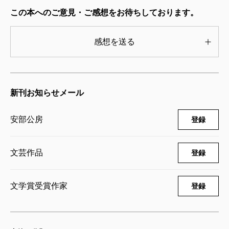
でビルの3階ぐらいの高さに吊るされスタッフの目線に
この本へのご意見・ご感想をお待ちしております。
自分がいない時とか、一人全裸で温泉街で待機しカメ
ラやスタッフは遠くにいる時など。
感想を送る
しかしそういう時は大声で自分の存在をアピールし
て私のことを忘れないでくれ！ と訴えるのだが、こ
のまま黙っていてもいいかも！ と思ったのが撮影で
新刊お知らせメール
段ボール箱に入り、小さな覗き穴からみんなを見てい
る時だった。
安部公房
登録
真夏の撮影で物凄く暑いので私は段ボールの中にほ
ぼ裸でいた。明らかに自分が箱の中にいることを忘れ
文芸作品
登録
られているなと悟った時、冷静に人々の癖や独特な動
きなどを観察して、でも自分はだらしなくパンツいっ
文学賞受賞作家
登録
ちょでボケーッとしていられる、しかもみんなのど真
ん中で、自分の存在は大きくそこにあるのに誰にも相