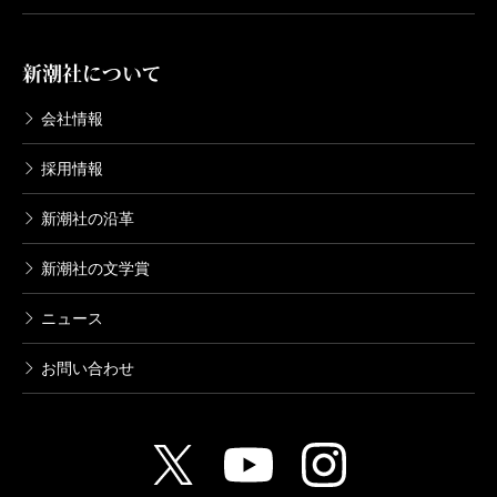
映画『箱男』は2024年公開
新潮社について
会社情報
（あさの・ただのぶ 俳優）
採用情報
新潮社の沿革
夢の通い路
新潮社の文学賞
ニュース
一穂ミチ
お問い合わせ
忘れられない「怖い夢」がある。七歳か八歳の頃
で、夢の中のわたしは、団地のような場所にひとり佇
んでいた。当時住んでいたマンションでも友達の家で