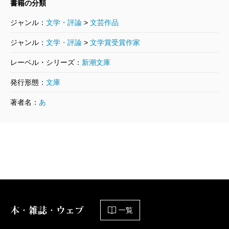
手にされずに済む。こんなに矛盾した心地いいことは
書籍の分類
滅多にないから余計に黙っていたくなった。
ジャンル：
文学・評論
>
文芸作品
これが箱男の快感の一部なのか!? と笑ってしまっ
ジャンル：
文学・評論
>
文学賞受賞作家
た。
レーベル・シリーズ：
新潮文庫
安部公房さんがはたしてどんな気持ちでこの小説を
発行形態：
文庫
書いたのかわからないが、少なくともこの作品を知っ
ていて尚且つそれを実際に経験したのは佐藤浩市さ
著者名：
あ
ん、永瀬正敏さんと私ぐらいだと思う。ヤドカリが宿
に隠れ、あたかもただの貝殻のふりをするように、な
んでもない場所で“物”として世界を見ると、とてつもな
く自由な気持ちになれるし、何かがリセットされ続け
ている感覚になった。
ただそれと同時に、そこにもう一つ同じ箱男の存在
本・雑誌・ウェブ
一覧
があった時に物凄く邪魔された気持ちになり、普段よ