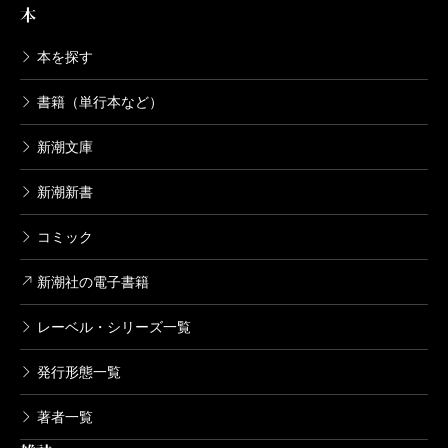
りも自分が見られている気持ちになるのも確かだった
本
と思う。勿論仕事なので佐藤さんや永瀬さんが邪魔だ
本を探す
とは一切思わなかったが、同じように箱に入っている
時に箱の中の世界や居心地、独特な時間の流れが深く
書籍（単行本など）
理解できるので、目の前に自分ではない別の箱男がい
新潮文庫
ると逆に恥ずかしくなったりもした。
新潮新書
この撮影がコロナ後で良かったと思う。なぜならみ
コミック
んながマスクをして自分の口を隠す生活を経験したか
新潮社の電子書籍
ら。あれこそ一種の箱男的感覚を試せる時間だったと
レーベル・シリーズ一覧
思う。自分の口を隠し表情を読み取られず、時には声
に出さず想いを口にすることができるのは時になんと
発行形態一覧
も言えない自由のようなものを得た感覚になったのを
著者一覧
覚えている。コロナ禍が明けてからもマスクをしたい