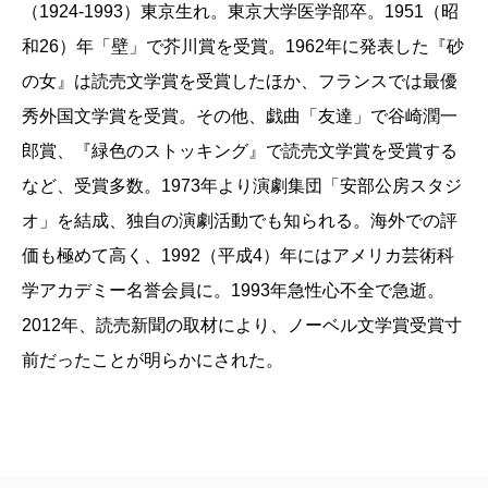
（1924-1993）東京生れ。東京大学医学部卒。1951（昭
ジャンルの壁を越え、今なお影響を与え続ける偉大な
和26）年「壁」で芥川賞を受賞。1962年に発表した『砂
作家。俳優、作家、文学紹介者、ゲームクリエイター
の女』は読売文学賞を受賞したほか、フランスでは最優
の4名がその愛を語り尽くす。
秀外国文学賞を受賞。その他、戯曲「友達」で谷崎潤一
郎賞、『緑色のストッキング』で読売文学賞を受賞する
箱男
など、受賞多数。1973年より演劇集団「安部公房スタジ
オ」を結成、独自の演劇活動でも知られる。海外での評
浅野忠信
価も極めて高く、1992（平成4）年にはアメリカ芸術科
学アカデミー名誉会員に。1993年急性心不全で急逝。
仕事場で自分の存在をスタッフに忘れられることが
2012年、読売新聞の取材により、ノーベル文学賞受賞寸
たまにある。
前だったことが明らかにされた。
例えば雪崩のシーンを撮るために雪の中に埋めら
れ、じっと待っていて他の人からは雪の一部にしか見
えていない時とか、アクションシーンのためワイヤー