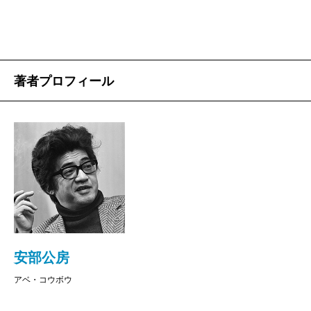
著者プロフィール
安部公房生誕100年記念 安部公房と私
安部公房
浅野忠信
、
一穂ミチ
、
頭木弘樹
、
小島秀夫
アベ・コウボウ