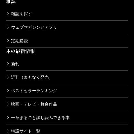
雑誌
と思う時が自分にもあったのだが、撮影を終えた時に
やはり、もっと箱に入っていたかったと思ったことも
雑誌を探す
あったので、映画を見たり小説を読む人によっては共
ウェブマガジンとアプリ
感できる気持ちがそこにあるかもしれないと思う。
定期購読
真夏のエアコンのない現場で箱に入り中腰で歩いた
本の最新情報
り、喋り続けたり、時には転がったり、アクションを
したり、忘れられたり、みんなの素の状態を凝視した
新刊
りと、この異様な体験をできたことを安部公房さんに
近刊（まもなく発売）
感謝したい。そしてできれば安部さんに伝えたかっ
た。
ベストセラーランキング
この映画を見た方や小説を読んだ方がひょっとした
映画・テレビ・舞台作品
ら箱に入り町のどこかで佇むことを試しているかもと
一章まるごと試し読みできる本
思うと笑ってしまうが、その時はほっといてあげよう
と思う。
特設サイト一覧