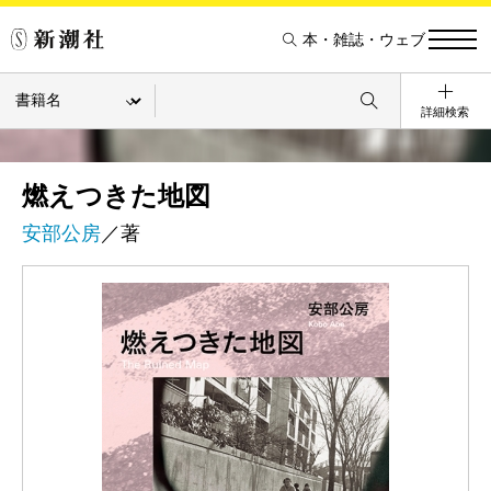
本・雑誌・ウェブ
詳細検索
燃えつきた地図
安部公房
／著