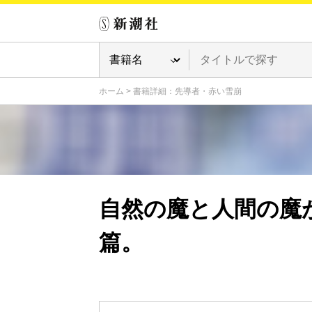
ホーム
>
書籍詳細：先導者・赤い雪崩
自然の魔と人間の魔
篇。