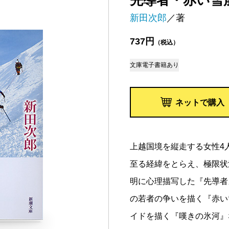
先導者・赤い雪
新田次郎
／著
737円
（税込）
文庫
電子書籍あり
ネットで購入
上越国境を縦走する女性4
至る経緯をとらえ、極限状
明に心理描写した『先導者
の若者の争いを描く『赤い
イドを描く『嘆きの氷河』