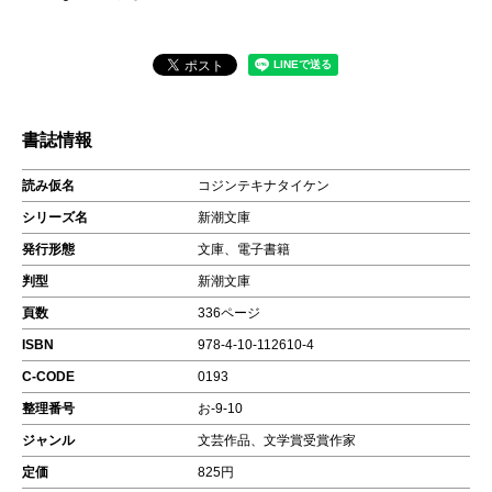
書誌情報
読み仮名
コジンテキナタイケン
シリーズ名
新潮文庫
発行形態
文庫、電子書籍
判型
新潮文庫
頁数
336ページ
ISBN
978-4-10-112610-4
C-CODE
0193
整理番号
お-9-10
ジャンル
文芸作品、文学賞受賞作家
定価
825円