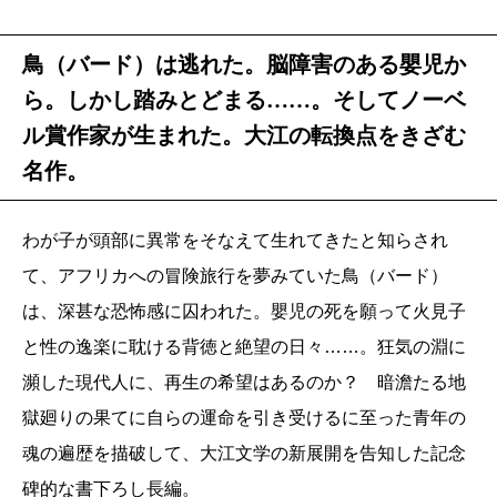
鳥（バード）は逃れた。脳障害のある嬰児か
ら。しかし踏みとどまる……。そしてノーベ
ル賞作家が生まれた。大江の転換点をきざむ
名作。
わが子が頭部に異常をそなえて生れてきたと知らされ
て、アフリカへの冒険旅行を夢みていた鳥（バード）
は、深甚な恐怖感に囚われた。嬰児の死を願って火見子
と性の逸楽に耽ける背徳と絶望の日々……。狂気の淵に
瀕した現代人に、再生の希望はあるのか？ 暗澹たる地
獄廻りの果てに自らの運命を引き受けるに至った青年の
魂の遍歴を描破して、大江文学の新展開を告知した記念
碑的な書下ろし長編。