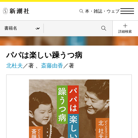
本・雑誌・ウェブ
詳細検索
パパは楽しい躁うつ病
北杜夫
／著 、
斎藤由香
／著