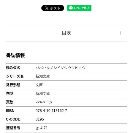
目次
書誌情報
読み仮名
パパハタノシイソウウツビョウ
シリーズ名
新潮文庫
発行形態
文庫
判型
新潮文庫
頁数
224ページ
ISBN
978-4-10-113162-7
C-CODE
0195
整理番号
き-4-71