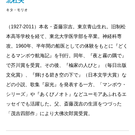
北杜夫
キタ・モリオ
（1927-2011）本名・斎藤宗吉。東京青山生れ。旧制松
本高等学校を経て、東北大学医学部を卒業。神経科専
攻。1960年、半年間の船医としての体験をもとに『どく
とるマンボウ航海記』を刊行。同年、『夜と霧の隅で』
で芥川賞を受賞。その後、『楡家の人びと』（毎日出版
文化賞）、『輝ける碧き空の下で』（日本文学大賞）な
どの小説、歌集『寂光』を発表する一方、「マンボウ・
シリーズ」や『あくびノオト』などユーモアあふれるエ
ッセイでも活躍した。父、斎藤茂吉の生涯をつづった
「茂吉四部作」により大佛次郎賞受賞。