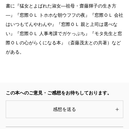
書に『猛女とよばれた淑女―祖母・齋藤輝子の生き方
―』『窓際ＯＬ トホホな朝ウフフの夜』『窓際ＯＬ 会社
はいつもてんやわんや』『窓際ＯＬ 親と上司は選べな
い』『窓際ＯＬ 人事考課でガケっぷち』『モタ先生と窓
際ＯＬの心がらくになる本』（斎藤茂太との共著）など
がある。
この本へのご意見・ご感想をお待ちしております。
感想を送る