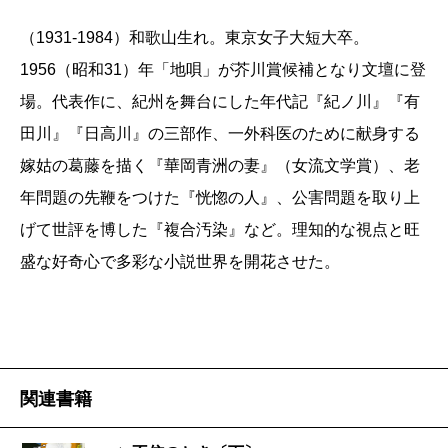
（1931-1984）和歌山生れ。東京女子大短大卒。
1956（昭和31）年「地唄」が芥川賞候補となり文壇に登
場。代表作に、紀州を舞台にした年代記『紀ノ川』『有
田川』『日高川』の三部作、一外科医のために献身する
嫁姑の葛藤を描く『華岡青洲の妻』（女流文学賞）、老
年問題の先鞭をつけた『恍惚の人』、公害問題を取り上
げて世評を博した『複合汚染』など。理知的な視点と旺
盛な好奇心で多彩な小説世界を開花させた。
関連書籍