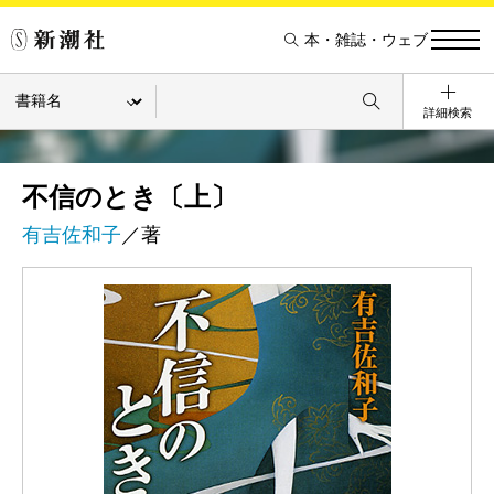
本・雑誌・ウェブ
詳細検索
不信のとき〔上〕
有吉佐和子
／著