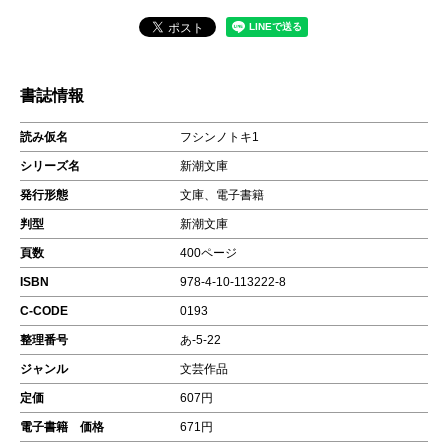
書誌情報
読み仮名
フシンノトキ1
シリーズ名
新潮文庫
発行形態
文庫、電子書籍
判型
新潮文庫
頁数
400ページ
ISBN
978-4-10-113222-8
C-CODE
0193
整理番号
あ-5-22
ジャンル
文芸作品
定価
607円
電子書籍 価格
671円