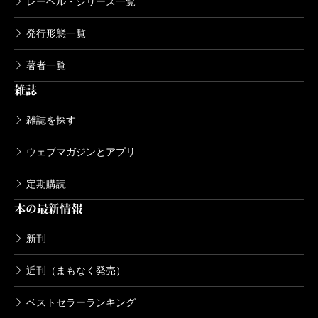
レーベル・シリーズ一覧
は、カバーデザインです。
どうです、結構大胆なデザインでしょ。その文豪
発行形態一覧
の生き方、作風を一言で表現できる〈つかみ〉の
著者一覧
フレーズを、そのままカバーに大きく使っちゃお
雑誌
うと、スタッフ全員でうんうん唸りながら考えま
した。この手の本に必ず載っている文豪のポート
雑誌を探す
レートも、写真はやめて、新しい感じのイラスト
ウェブマガジンとアプリ
にしました。
エッセイの執筆者については、編集部のネットワ
定期購読
ークを駆使して、作家の皆さんに文豪への興味を
本の最新情報
お聞きしながら、原稿依頼をしました。重松清、
新刊
桐野夏生、田口ランディ、石田衣良さんほか計14
名の人気作家のご協力をいただきました。
近刊（まもなく発売）
うれしかったのは、皆さんが予想以上に文豪への
ベストセラーランキング
深い愛着を持っており、若い人たちへ文豪作品の