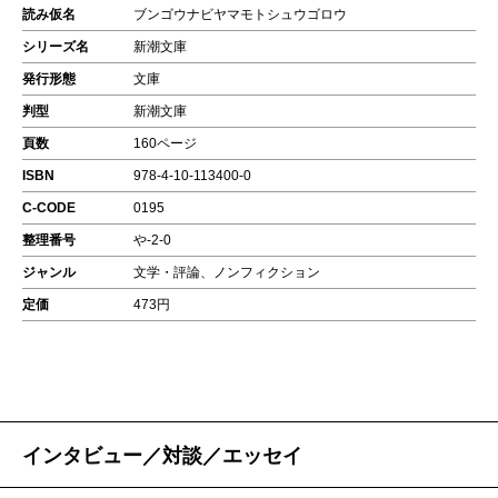
読み仮名
ブンゴウナビヤマモトシュウゴロウ
シリーズ名
新潮文庫
発行形態
文庫
判型
新潮文庫
頁数
160ページ
ISBN
978-4-10-113400-0
C-CODE
0195
整理番号
や-2-0
ジャンル
文学・評論、ノンフィクション
定価
473円
インタビュー／対談／エッセイ