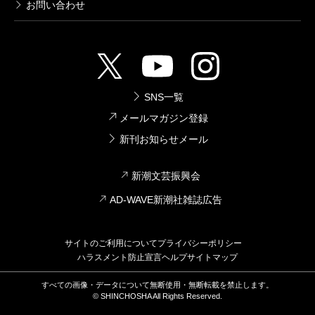
お問い合わせ
的イメージをカラー写真や図で紹介して、読者の
気分に合わせた読書体験を提案した点です。各巻
冒頭の〈こんなとき読みたい〉の章で、名作それ
ぞれ３冊を取り上げています。例えば漱石の「夢
十夜」では、夜の学校の廊下の写真を大きく見せ
SNS一覧
て、夢の世界の怖さを表現しました。
メールマガジン登録
また〈作品紹介ナビ〉の章では、チャート図を使
新刊お知らせメール
って、その作家のどの作品から読み進めるべき
新潮文芸振興会
か、モデルケースを紹介しました。コンパクトな
AD-WAVE新潮社雑誌広告
作品解説とインデックス機能も兼ねているので、
すぐに作品の中身を知りたい人には重宝なページ
です。
サイトのご利用について
プライバシーポリシー
ハラスメント防止宣言
ヘルプ
サイトマップ
私たち編集スタッフも久しぶりに文豪作品を読み
直し、そのストーリーの面白さ、文体の迫力、表
すべての画像・データについて無断使用・無断転載を禁止します。
© SHINCHOSHA All Rights Reserved.
現の巧みさに驚き、古びることのない、文豪のス