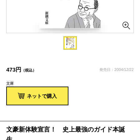
473円
発売日：2004/12/22
（税込）
文庫
ネットで購入
文豪新体験宣言！ 史上最強のガイド本誕
生。