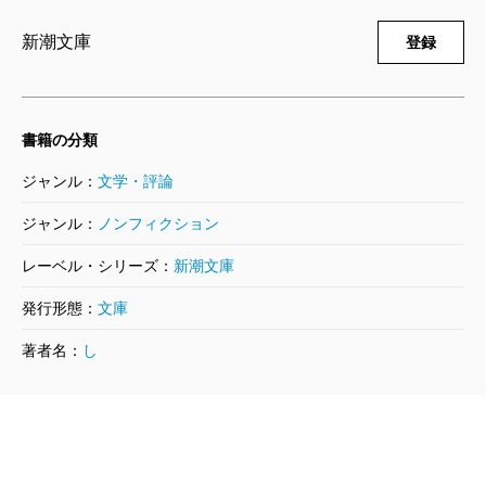
チコピーを入れた帯を巻き、平台などに置くこと
新潮文庫
で、その存在をアピールしてきました。
登録
文豪ナビ 三島由紀夫
この度の文豪ナビは、こうしたキャンペーンをさ
2004/10/28
新潮文庫／編
らに強化するために企画されたシリーズと言えま
693円
す。
書籍の分類
今回取り上げた七人の文豪、夏目漱石・芥川龍之
ジャンル：
文学・評論
文豪ナビ 芥川龍之介
介・三島由紀夫・太宰治・川端康成・谷崎潤一
2004/10/28
ジャンル：
ノンフィクション
郎・山本周五郎は、いずれも新潮文庫の定番作品
新潮文庫／編
572円
レーベル・シリーズ：
新潮文庫
として、幅広く読まれている作家ですが、中学・
高校の教科書や副教材で作品が扱われることも多
発行形態：
文庫
文豪ナビ 夏目漱石
く、若い人たちにも比較的なじみ易いと考えて、
著者名：
し
2004/10/28
選んであります。
新潮文庫／編
649円
かつて文学少女、文学青年だったお母さん、お父
さんにも再び読んでもらいたい、リタイアされた
熟年世代にも満足してもらえる内容にしたい――
文豪ナビ 太宰 治