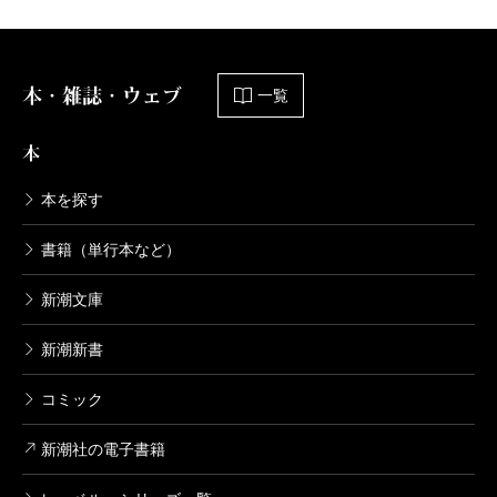
2004/11/28
そのためには単なる入門書ではない、読み物とし
新潮文庫／編
ても楽しめる濃密なコンテンツをめざす必要があ
649円
りました。
本・雑誌・ウェブ
一覧
プロジェクトは編集のほか、営業・装幀・宣伝の
文豪ナビ 谷崎潤一郎
各セクションも参加し、コピーライターにも加わ
本
2004/12/22
新潮文庫／編
ってもらうことで、できるだけ文学臭を抑えなが
605円
本を探す
ら、斬新かつ楽しい読書ガイドにしようと考えま
した。会議を開くと、文豪への思い入れがスタッ
書籍（単行本など）
文豪ナビ 川端康成
フそれぞれで異なることもあり、議論は紛糾、基
2004/11/28
新潮文庫
新潮文庫／編
本方針がまとまるまで半年近い期間を要しまし
572円
た。
新潮新書
文豪ナビは、中学・高校・大学生の皆さんに一番
コミック
読んでもらいたいシリーズなので、立ち読みだけ
でも気に入ってもらえるよう、見た目にも工夫を
新潮社の電子書籍
凝らす必要がありました。その点で苦労したの