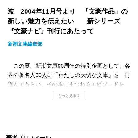
波 2004年11月号より 「文豪作品」の
新しい魅力を伝えたい 新シリーズ
『文豪ナビ』刊行にあたって
新潮文庫編集部
この夏、新潮文庫90周年の特別企画として、各
界の著名人50人に「わたしの大切な文庫」を一冊
選んでもらい、その本にまつわるエピソードを
「週刊新潮」誌上で紹介しました。
もっと見る
興味深かったのは、年齢に関係なく、青春時代の
思い出の一冊としてスタンダール、ヘッセ、チェ
ーホフなど海外の大作家と並んで、漱石、太宰、
芥川、周五郎といった日本の文豪たちの作品も選
著者プロフィール