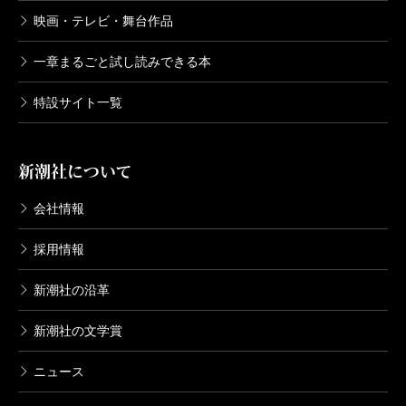
素晴らしさを熱っぽく語ってくれたことです。
映画・テレビ・舞台作品
ガイドの骨格となる評伝は、電通大の島内景二さ
一章まるごと試し読みできる本
んが担当し、できる限りやさしく、現代の風俗や
流行に関連させながら書いています。『要約 世
特設サイト一覧
界文学全集』などの著書で知られる木原武一さん
は文豪作品の要約を担当、原文の特徴や雰囲気を
新潮社について
そのまま生かしながら見事にストーリーを凝縮さ
せています。ベストセラー『声に出して読みたい
会社情報
日本語』の著者である齋藤孝さんは、文豪作品の
採用情報
名場面から、ぜひとも声に出して読んでほしいと
ころを抽出し、その理由についてわかりやすく解
新潮社の沿革
説しています。抽出した文章は大きな活字で組
新潮社の文学賞
み、小・中学生にも読めるように、たくさんルビ
を振りました。
ニュース
この文豪ナビで特に力を入れたのは、作品の視覚