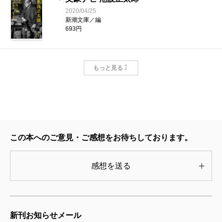
呼ばれるロングセラー作品、あるいは内外の古い
2020/04/25
作家の著名な作品が、少しずつではあるけれど、
新潮文庫／編
693円
売上げ部数を減らしているという事実でした。
つまり、お客様の多くは新刊のコーナー、話題作
文豪ナビ 司馬遼太郎
が並ぶ平積みの台には来て下さるが、棚に並んだ
もっと見る
2021/01/28
文庫の背表紙を眺めて、じっくりと読みたい本を
新潮文庫／編
693円
探すということまでは、なかなかしてくれない、
と類推できるわけです。
これは、文庫の使命である「ロングセラー作品の
文豪ナビ 遠藤周作
2023/02/25
確保とその販売維持」という点で考えると、看過
この本へのご意見・ご感想をお待ちしております。
新潮文庫／編
できない問題です。これまでも編集部と営業部
880円
感想を送る
は、既刊作品をもっと新しい読者に知ってもらお
うと、〈新潮文庫の掘り出し本〉〈私の大切な一
文豪ナビ 松本清張
冊〉〈おとなの時間〉といったキャンペーンを実
2022/07/28
新潮文庫／編
施し、普段、棚に差してある文庫に新たなキャッ
新刊お知らせメール
693円