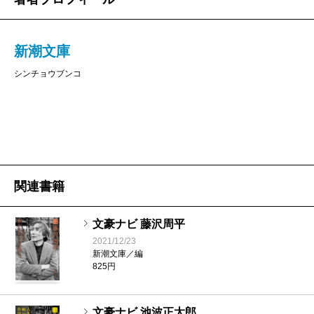
ばれていることでした。「大切な」という言葉か
ら文豪の作品が想起された部分もあると思います
が、ともかく、第一線で活躍されている方々から
新潮文庫
そうした本が選ばれたのは、うれしい限りです。
シンチョウブンコ
古今の大作家の作品は、現在の新潮文庫でも多数
収められています。しかし、そうした文豪作品
が、約2700タイトルを有する新潮文庫の中で、
どう位置付けられているかというと、実は、深刻
な事態が起こりつつあると言わざるを得ないので
関連書籍
す。
昨年私たちは、書店の文庫の棚をもっと活性化さ
文豪ナビ 藤沢周平
せたいという観点から、営業部と共に売れ筋作品
2021/12/23
新潮文庫／編
にどんな変化が起きているか、10年前まで溯って
825円
調査をしました。そこで分かったのはここ数年、
売れ行き500位から1000位あたりに入る、名作と
文豪ナビ 池波正太郎