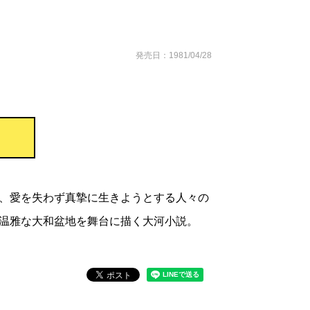
発売日：1981/04/28
、愛を失わず真摯に生きようとする人々の
温雅な大和盆地を舞台に描く大河小説。