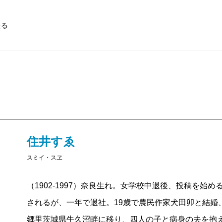
送る
住井すゑ
スミイ・スヱ
（1902-1997）奈良生れ。女学校中退後、投稿を始
されるが、一年で退社。19歳で農民作家犬田卯と結婚、
郷里茨城県牛久沼畔に移り、四人の子と病身の夫を抱え