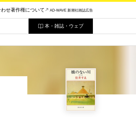
合わせ
著作権について
AD-WAVE 新潮社雑誌広告
本・雑誌・ウェブ