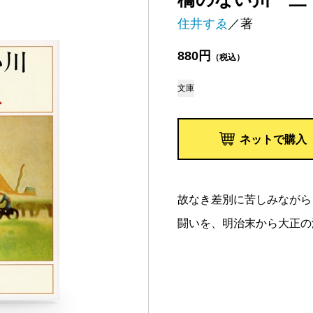
住井すゑ
／著
880円
（税込）
文庫
ネットで購入
故なき差別に苦しみながら
闘いを、明治末から大正の