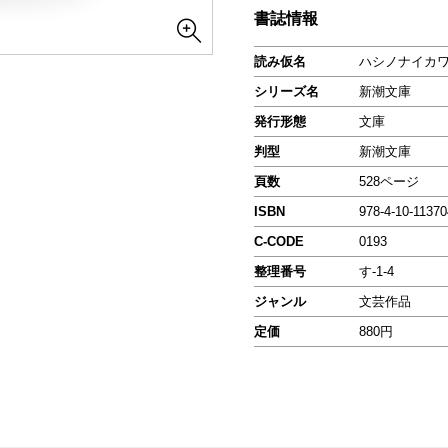
書誌情報
読み仮名
ハシノナイカワ
シリーズ名
新潮文庫
発行形態
文庫
判型
新潮文庫
頁数
528ページ
ISBN
978-4-10-11370
C-CODE
0193
整理番号
す-1-4
ジャンル
文芸作品
定価
880円