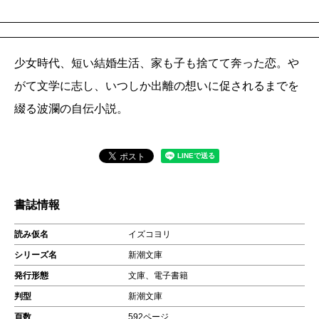
少女時代、短い結婚生活、家も子も捨てて奔った恋。や
がて文学に志し、いつしか出離の想いに促されるまでを
綴る波瀾の自伝小説。
書誌情報
読み仮名
イズコヨリ
シリーズ名
新潮文庫
発行形態
文庫、電子書籍
判型
新潮文庫
頁数
592ページ