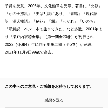
子賞を受賞。2006年、文化勲章を受章。著書に『比叡』
『かの子撩乱』『美は乱調にあり』『青鞜』『現代語
訳 源氏物語』『秘花』『爛』『わかれ』『いのち』
『私解説 ペン一本で生きてきた』など多数。2001年よ
り『瀬戸内寂聴全集』（第一期全20巻）が刊行され、
2022（令和4）年に同全集第二期（全5巻）が完結。
2021年11月9日99歳で逝去。
この本へのご意見・ご感想をお待ちしております。
感想を送る