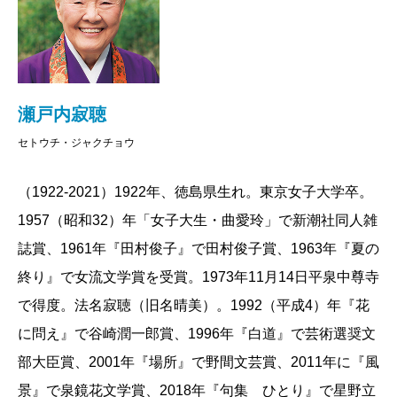
瀬戸内寂聴
セトウチ・ジャクチョウ
（1922-2021）1922年、徳島県生れ。東京女子大学卒。
1957（昭和32）年「女子大生・曲愛玲」で新潮社同人雑
誌賞、1961年『田村俊子』で田村俊子賞、1963年『夏の
終り』で女流文学賞を受賞。1973年11月14日平泉中尊寺
で得度。法名寂聴（旧名晴美）。1992（平成4）年『花
に問え』で谷崎潤一郎賞、1996年『白道』で芸術選奨文
部大臣賞、2001年『場所』で野間文芸賞、2011年に『風
景』で泉鏡花文学賞、2018年『句集 ひとり』で星野立