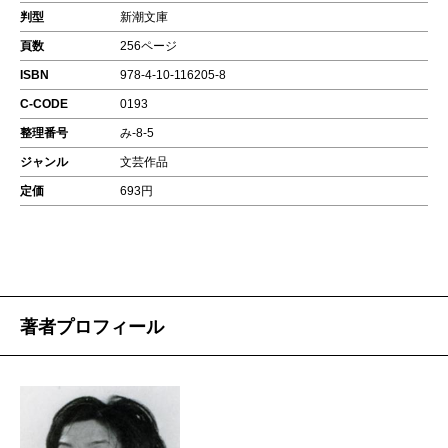
判型
新潮文庫
頁数
256ページ
ISBN
978-4-10-116205-8
C-CODE
0193
整理番号
み-8-5
ジャンル
文芸作品
定価
693円
著者プロフィール