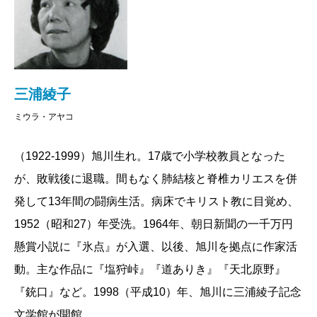
三浦綾子
ミウラ・アヤコ
（1922-1999）旭川生れ。17歳で小学校教員となった
が、敗戦後に退職。間もなく肺結核と脊椎カリエスを併
発して13年間の闘病生活。病床でキリスト教に目覚め、
1952（昭和27）年受洗。1964年、朝日新聞の一千万円
懸賞小説に『氷点』が入選、以後、旭川を拠点に作家活
動。主な作品に『塩狩峠』『道ありき』『天北原野』
『銃口』など。1998（平成10）年、旭川に三浦綾子記念
文学館が開館。