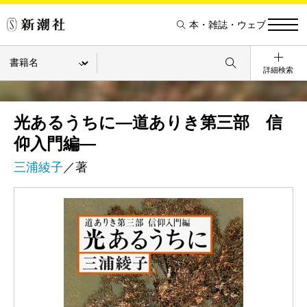
本・雑誌・ウェブ
詳細検索
光あるうちに―道ありき第三部 信
仰入門編―
三浦綾子
／著