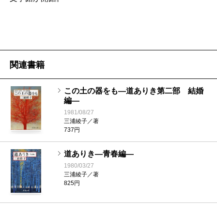
関連書籍
この土の器をも―道ありき第二部 結婚
編―
1981/08/27
三浦綾子／著
737円
道ありき―青春編―
1980/03/27
三浦綾子／著
825円