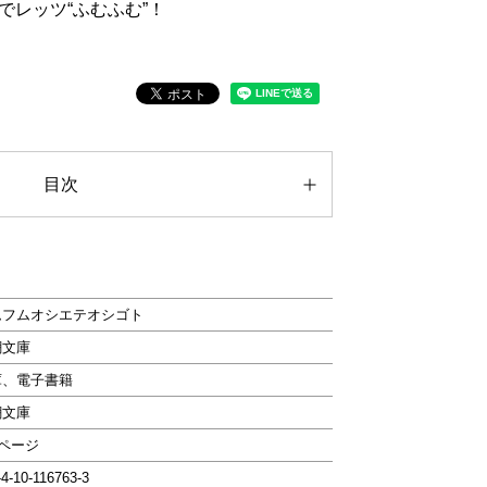
でレッツ“ふむふむ”！
目次
ムフムオシエテオシゴト
潮文庫
庫、電子書籍
潮文庫
8ページ
-4-10-116763-3