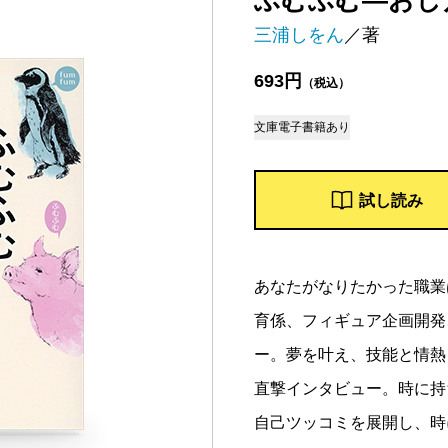
ふむふむ―おし
三浦しをん
／著
693円
（税込）
文庫
電子書籍あり
試し読み
あなたがなりたかった職業
育係、フィギュア企画開発
ー。夢を叶え、技能と情熱
直撃インタビュー。時に持
自己ツッコミを展開し、時