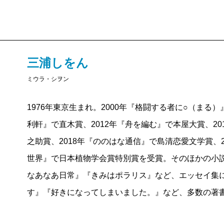
三浦しをん
ミウラ・シヲン
1976年東京生まれ。2000年『格闘する者に○（まる
利軒』で直木賞、2012年『舟を編む』で本屋大賞、2
之助賞、2018年『ののはな通信』で島清恋愛文学賞、2
世界』で日本植物学会賞特別賞を受賞。そのほかの小
なあなあ日常』『きみはポラリス』など、エッセイ集
す』『好きになってしまいました。』など、多数の著