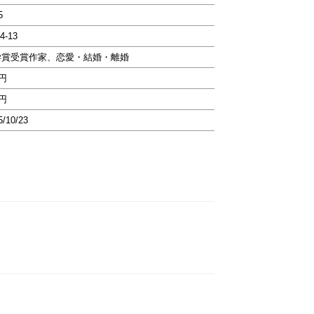
5
4-13
学賞受賞作家、恋愛・結婚・離婚
3円
9円
5/10/23