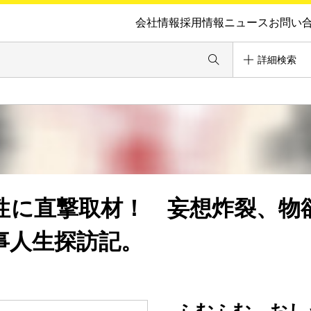
会社情報
採用情報
ニュース
お問い
詳細検索
女性に直撃取材！ 妄想炸裂、物
事人生探訪記。