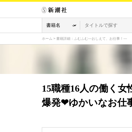
ホーム
>
書籍詳細：ふむふむ―おしえて、お仕事！―
15職種16人の働く
爆発❤ゆかいなお仕