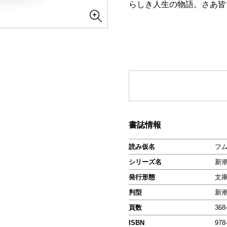
らしき人生の物語。さあ皆
書誌情報
読み仮名
フ
シリーズ名
新
発行形態
文
判型
新
頁数
36
ISBN
978