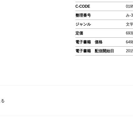
C-CODE
019
整理番号
み-3
ジャンル
文
定価
69
電子書籍 価格
64
電子書籍 配信開始日
201
送る