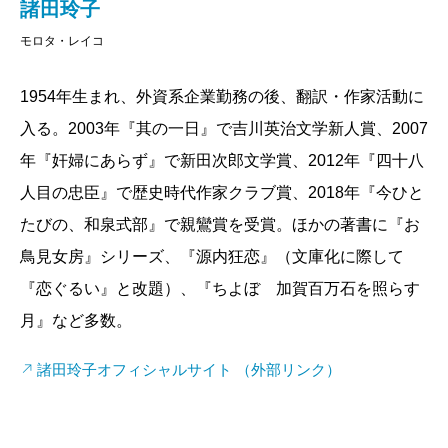
諸田玲子
モロタ・レイコ
1954年生まれ、外資系企業勤務の後、翻訳・作家活動に
入る。2003年『其の一日』で吉川英治文学新人賞、2007
年『奸婦にあらず』で新田次郎文学賞、2012年『四十八
人目の忠臣』で歴史時代作家クラブ賞、2018年『今ひと
たびの、和泉式部』で親鸞賞を受賞。ほかの著書に『お
鳥見女房』シリーズ、『源内狂恋』（文庫化に際して
『恋ぐるい』と改題）、『ちよぼ 加賀百万石を照らす
月』など多数。
諸田玲子オフィシャルサイト （外部リンク）