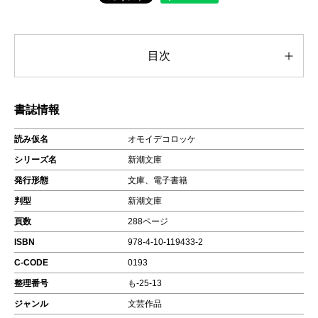
目次
書誌情報
読み仮名
オモイデコロッケ
シリーズ名
新潮文庫
発行形態
文庫、電子書籍
判型
新潮文庫
頁数
288ページ
ISBN
978-4-10-119433-2
C-CODE
0193
整理番号
も-25-13
ジャンル
文芸作品