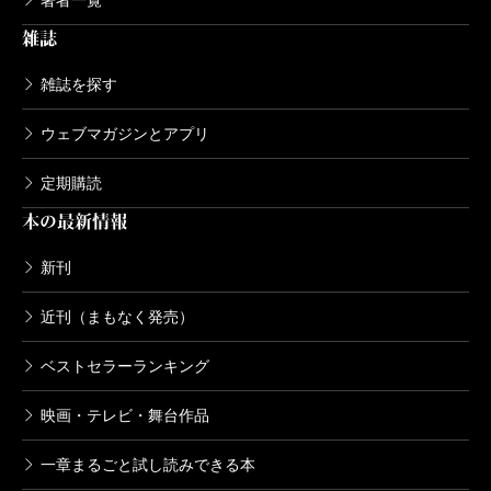
著者一覧
界の文化を2000年以上先取りしている。いや、
雑誌
もっとかもしれない。そもそも、日本の成り立ち
雑誌を探す
自体が男の神と女の神がまぐわって出来たエロい
子供たちなのだ。そう、日本の地形はエロスなの
ウェブマガジンとアプリ
である。地形や自然がエロスなのだ。私も何十年
定期購読
も地形のエロスを世に問うて来たが、これは、日
本の最新情報
本の古典の流れからの整合性のある主張なのだ。
古典を原文でいきなり読むのはかなり難しいだ
新刊
ろう。まずは大塚さんのこの本を読み常識を洗っ
近刊（まもなく発売）
てから参ろう。
ベストセラーランキング
（えがわ・たつや 漫画家）
映画・テレビ・舞台作品
波 2015年12月号
単行本刊行時掲載
一章まるごと試し読みできる本