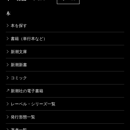
か疑わしく思ってしまうのは、私だけだろうか。
本
源氏物語の原文は、「隠語（淫語、陰語と言った
方がいいかも）」で溢れてることも原文を深読み
本を探す
するとわかる（母国語が古文の大塚さんは当然、
書籍（単行本など）
そこら辺は全て味わっておられるようだ）。女性
器や男性器を意味する言葉等、性的な意味を持た
新潮文庫
せる言葉の宝庫が源氏物語だ。源氏物語の「帚
新潮新書
木」を解読しながら一番私が個人的に気に入った
隠語は、「芽」という言葉だ。当然この「芽」は
コミック
女性器を意味する。また、「女」「目」「愛」と
新潮社の電子書籍
いう言葉も「め」には、含まれるのだ。源氏物語
は直接的な性描写は薄いとされているが、自然の
レーベル・シリーズ一覧
描写によって、性的な描写をしていることは、原
発行形態一覧
文に馴れると一目瞭然だ。そう、自然にエロスを
感じて自然にとけ込むのが日本人の性なのだ。世