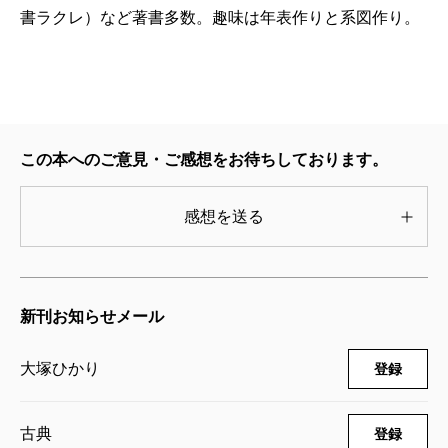
書ラクレ）など著書多数。趣味は年表作りと系図作り。
訳）と絵を併記した漫画の源氏物語を描いた。源
氏物語の現代語訳をあれこれ読むと原文からかけ
離れた訳がされている。多分、明治以降に入って
来たキリスト教的ヨーロッパ思想の世界観によっ
てねじ曲げられた教育を受けた日本人が現代語訳
この本へのご意見・ご感想をお待ちしております。
し、ヨーロッパの言語を日本語の中に入れて改造
された現代日本語を使っているからなのだと私は
感想を送る
思っている。文化を逆行させたキリスト教の性を
抑圧した世界観では、古典は、理解不可能だ。そ
のフィルターで解釈すれば、明らかに辻褄のあわ
新刊お知らせメール
ない現代語訳になるのだ。大塚さんの書かれた源
氏物語の訳と解説というかナビゲーションは、キ
大塚ひかり
登録
リスト教的世界観からの視点をなくし、古文を母
国語とする人が原文中心にそれを現代の日本人に
古典
登録
伝えようとしている姿を感じさせる。大塚さんの