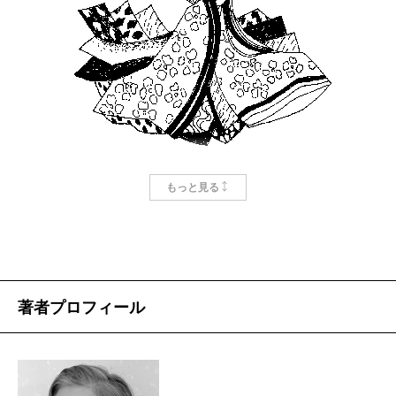
ギリシャのエロスと日本の古典
もっと見る
江川達也
キリスト教が支配していた中世ヨーロッパは科
著者プロフィール
学的に遅れていた。ヨーロッパが世界を席巻した
のは、ルネッサンス以降である。そう、ギリシャ
哲学の復活、ネオプラトン主義によって、ヨーロ
ッパは世界をリードすることが出来た。ギリシャ