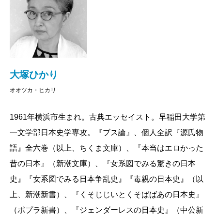
哲学の原点はギリシャ神話にある。そしてギリシ
ャ神話の中心にエロス（愛と性）の肯定があるの
だ。このギリシャ神話よりも、よりエロスに溢れ
た神話が日本の神話だ。言ってしまえば、日本文
化は、西洋文化の2000年先を走っているのだ。
大塚ひかり
もっと先かもしれない。古典を原文で読むとその
オオツカ・ヒカリ
事に気付く。
大塚さんの母国語は現代日本語ではない、と私
1961年横浜市生まれ。古典エッセイスト。早稲田大学第
は思っている。彼女の母国語は古文（昔の日本
一文学部日本史学専攻。『ブス論』、個人全訳『源氏物
語）なのだろう。解読するように読むのではな
語』全六巻（以上、ちくま文庫）、『本当はエロかった
く、心に響く言葉として古典が読めるのだと推測
昔の日本』（新潮文庫）、『女系図でみる驚きの日本
する。今まで、いろんな人が源氏物語を現代語訳
史』『女系図でみる日本争乱史』『毒親の日本史』（以
してきたが、まるでダメだった。現代語訳するこ
上、新潮新書）、『くそじじいとくそばばあの日本史』
とに意味がない。原文を心で読まないと意味がな
（ポプラ新書）、『ジェンダーレスの日本史』（中公新
いのである。なので、私は、原文と現代語（私の