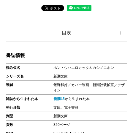
目次
書誌情報
読み仮名
ホントウハエロカッタムカシノニホン
シリーズ名
新潮文庫
装幀
飯野和好／カバー装画、新潮社装幀室／デザ
イン
雑誌から生まれた本
新潮45
から生まれた本
発行形態
文庫、電子書籍
判型
新潮文庫
頁数
320ページ