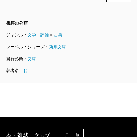
今回の本でも書かれていた「帚木」で光源氏が紀
伊守の屋敷に方違えで泊った時の「おもてなし、
書籍の分類
ってのは、下半身のおもてなしもないとあかんで
しょ」という、今でいうと「性接待する女の子は
ジャンル：
文学・評論
>
古典
用意してないの？ そういう娘を出してよ」と下
レーベル・シリーズ：
新潮文庫
半身接待を迫る言葉に関しても、きちんと解釈さ
発行形態：
文庫
れている。私も源氏物語を訳す時、他の人はどう
著者名：
お
訳したのか気になっていろいろ読んでみた。この
言葉を「というような冗談を言った」みたいな感
じで訳しているものもあり、思わず私は心の中で
「ちょっと待ってよ。ここは、枕営業の強要であ
って、冗談を言ってんじゃないでしょ」ってつっ
こんでしまった。私の視点から見ると多くの源氏
物語の現代語訳は、エロスを肯定してないので辻
本・雑誌・ウェブ
一覧
褄があわない。本当に原文を読んだことがあるの