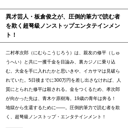
異才芸人・板倉俊之が、圧倒的筆力で読む者
を欺く超弩級ノンストップエンタテインメン
ト！
二村孝次郎（にむらこうじろう）は、親友の修平（しゅ
うへい）と共に一攫千金を目論み、裏カジノに乗り込
む。大金を手に入れたかと思いきや、イカサマは見破ら
れていた。5日後までに300万円を差し出さなければ、人
質にとられた修平は殺される。金をつくるため、孝次郎
が向かった先は、青木ケ原樹海。19歳の青年は奔る！
地獄から生還するために――。圧倒的筆力で読む者を欺
く、超弩級ノンストップ・エンタテインメント！