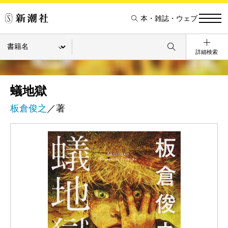
本・雑誌・ウェブ
詳細検索
蟻地獄
板倉俊之
／著