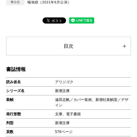
舞台化
蟻地獄（2021年6月公演）
目次
書誌情報
読み仮名
アリジゴク
シリーズ名
新潮文庫
装幀
遠田志帆／カバー装画、新潮社装幀室／デザ
イン
発行形態
文庫、電子書籍
判型
新潮文庫
頁数
576ページ