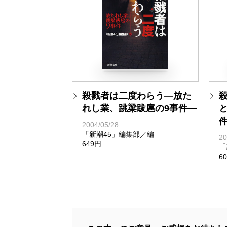
殺戮者は二度わらう―放た
れし業、跳梁跋扈の9事件―
2004/05/28
「新潮45」編集部／編
20
649円
「
6