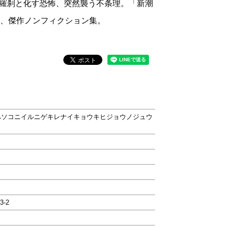
羅刹と化す恐怖、突然襲う不条理。「新潮
だ、傑作ノンフィクション集。
ハソコニイルニゲキレナイキョウキヒジョウノジュウ
3-2