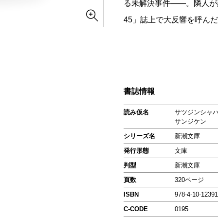
る未解決事件――。隣人が
45」誌上で大反響を呼ん
書誌情報
読み仮名
サツジンシャ
サンジケン
シリーズ名
新潮文庫
発行形態
文庫
判型
新潮文庫
頁数
320ページ
ISBN
978-4-10-12391
C-CODE
0195