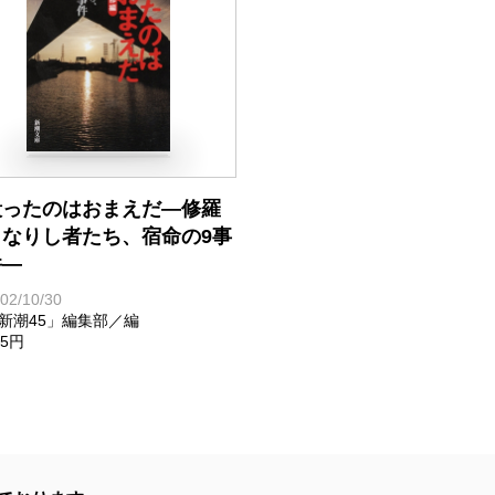
殺ったのはおまえだ―修羅
となりし者たち、宿命の9事
件―
02/10/30
新潮45」編集部／編
05円