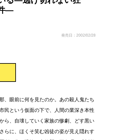
いる―逃げ切れない狂
件―
発売日：2002/02/28
那、眼前に何を見たのか。あの殺人鬼たち
市民という仮面の下で、人間の業深き本性
から、自壊していく家族の惨劇、どす黒い
さらに、ほくそ笑む凶徒の姿が見え隠れす