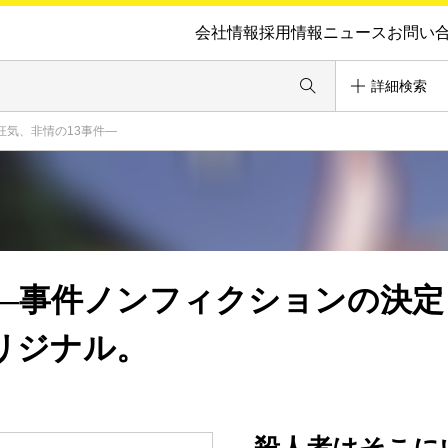
会社情報
採用情報
ニュース
お問い
詳細検索
狂気、非情の13事件―
―事件ノンフィクションの決定
リジナル。