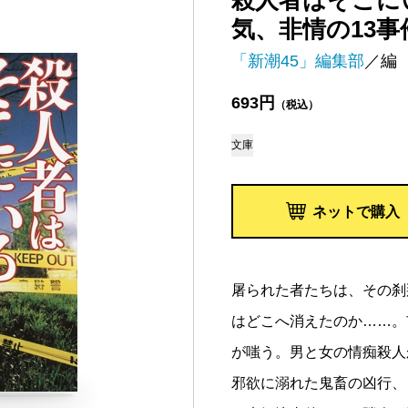
殺人者はそこに
気、非情の13事
「新潮45」編集部
／編
693円
（税込）
文庫
ネットで購入
屠られた者たちは、その刹
はどこへ消えたのか……。
が嗤う。男と女の情痴殺人
邪欲に溺れた鬼畜の凶行、