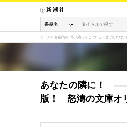
ホーム
>
書籍詳細：殺人者はそこにいる―逃げ切れない
あなたの隣に！ ―
版！ 怒濤の文庫オ