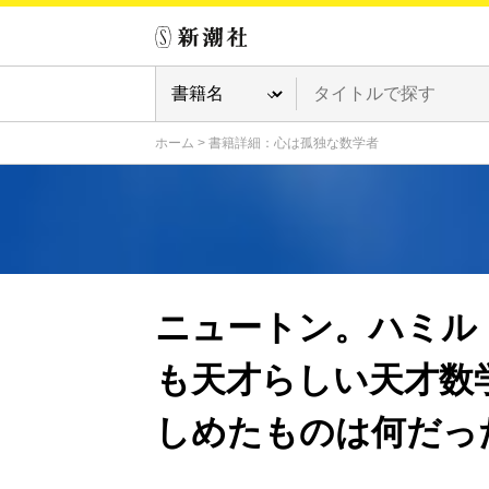
ホーム
>
書籍詳細：心は孤独な数学者
ニュートン。ハミル
も天才らしい天才数
しめたものは何だっ