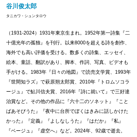
谷川俊太郎
タニカワ・シュンタロウ
（1931-2024）1931年東京生まれ。1952年第一詩集『二
十億光年の孤独』を刊行。以来8000を超える詩を創作、
海外でも高い評価を受ける。数多くの詩集、エッセイ、
絵本、童話、翻訳があり、脚本、作詞、写真、ビデオも
手がける。1983年『日々の地図』で読売文学賞、1993年
『世間知ラズ』で萩原朔太郎賞、2010年『トロムソコラ
ージュ』で鮎川信夫賞、2016年『詩に就いて』で三好達
治賞など。その他の作品に『六十二のソネット』『こと
ばあそびうた』『夜中に台所でぼくはきみに話しかけた
かった』『定義』『よしなしうた』『はだか』『私』
『ベージュ』『虚空へ』など。2024年、92歳で逝去。
山口恵以子
『
毒母ですが、なにか
』は不穏なタイト