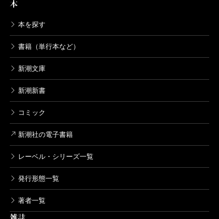
本
本を探す
書籍（単行本など）
新潮文庫
次に、何度も繰り返し読んでいる
杉浦日向子
『
一日
江戸人
』。
新潮新書
日本で制作される時代劇は、江戸時代のものが圧倒
コミック
的に多い。泰平の時代は事件も人情も御家騒動もなん
でもござれ、ドラマを作りやすいらしい。時代劇の撮
新潮社の電子書籍
影前にこの本を読み直すと、江戸がどんな町で、どん
レーベル・シリーズ一覧
な風に人々が暮らしていたか、当時の空気が体に染み
発行形態一覧
込んでくる感じがする。
全編を可愛らしいイラストが誘導してくれるが、そ
著者一覧
の情報量たるや圧倒的。折角なので一つ小ネタをご紹
雑誌