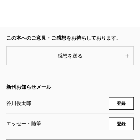
ルに惹かれ購入した一冊。
前半は「毒母の生成過程」である。美しく不幸な生
い立ちの女性主人公が、幸せな家庭に執着して徐々に
この本へのご意見・ご感想をお待ちしております。
バランスを崩していく……。こう書くと類似本は多々
ありそうだが、この過程がとても丁寧に描かれてい
感想を送る
て、誰もが理解できる感情の流れに沿っている。
「理解できる」＝自分にも毒母の要素があるのではな
いか……と心配になってくるくらい、リアルに、ゆっ
新刊お知らせメール
くりと崩壊していく。さらに主人公が娘に手を上げだ
し、「この先は読むのが辛いかな」と思いはじめる
谷川俊太郎
登録
頃、絶妙なタイミングで被害者である娘のターンに切
り替わる。
エッセー・随筆
登録
終わり方もいい。表現として振り切っているのだ
が、生身の人間の可笑しみと哀しさが詰まっていて、