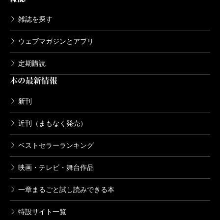
介しよう。
雑誌を探す
「垢抜ける」の語源は、1日4、5回はザラの入浴好きな
江戸っ子達の肌がパサパサだったことに因るそうだ。
ウェブマガジンとアプリ
また、公衆浴場は狭く暗かったので、今時期の寒い中
定期購読
では「ひえもんでござる（体が冷えているので当たっ
本の最新情報
たらごめんなさいね）」と言いながら湯船に入ったと
新刊
いう。冬の京都時代劇撮影で冷えて帰った後など、宿
泊ホテルの個室風呂でもこれに倣うと江戸っ子の遊び
近刊（まもなく発売）
心で心まで温まってくる。
ベストセラーランキング
杉浦さんの江戸への愛情が、端から端まで溢れてい
る一冊。読んでいるこちらにも飛び火し、演技の上で
映画・テレビ・舞台作品
も江戸っ子になれる撮影日がさらに待ち遠しくなる。
一章まるごと試し読みできる本
特設サイト一覧