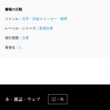
一頻り笑った後にしんみり。
書籍の分類
この数日前、ちょうど監督と「バッシングされそう
ジャンル：
文学・評論
>
エッセー・随筆
な難しいテーマの時こそ、フルスロットルの演技が必
レーベル・シリーズ：
新潮文庫
要ですよね」という会話をした後だったので、余計参
発行形態：
文庫
考になった。どんな表現もエンタメに昇華できるとい
う確信は、役者に力を与えてくれるのだ。
著者名：
た
本・雑誌・ウェブ
一覧