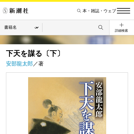
本・雑誌・ウェブ
詳細検索
下天を謀る〔下〕
安部龍太郎
／著