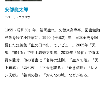
安部龍太郎
アベ・リュウタロウ
1955（昭和30）年、福岡生れ。久留米高専卒。図書館勤
務等を経て小説家に。1990（平成2）年、日本全史を網
羅した短編集『血の日本史』でデビュー。2005年『天
馬、翔ける』で中山義秀文学賞、2013年『等伯』で直木
賞を受賞。他の著書に『名将の法則』『生きて候』『天
下布武』『恋七夜』『下天を謀る』『蒼き信長』『レオ
ン氏郷』『義貞の旗』『おんなの城』などがある。