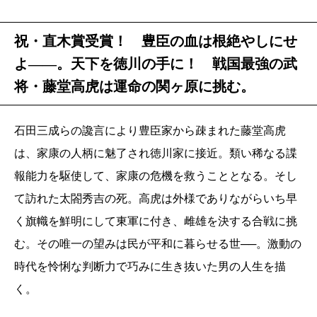
祝・直木賞受賞！ 豊臣の血は根絶やしにせ
よ――。天下を徳川の手に！ 戦国最強の武
将・藤堂高虎は運命の関ヶ原に挑む。
石田三成らの讒言により豊臣家から疎まれた藤堂高虎
は、家康の人柄に魅了され徳川家に接近。類い稀なる諜
報能力を駆使して、家康の危機を救うこととなる。そし
て訪れた太閤秀吉の死。高虎は外様でありながらいち早
く旗幟を鮮明にして東軍に付き、雌雄を決する合戦に挑
む。その唯一の望みは民が平和に暮らせる世──。激動の
時代を怜悧な判断力で巧みに生き抜いた男の人生を描
く。