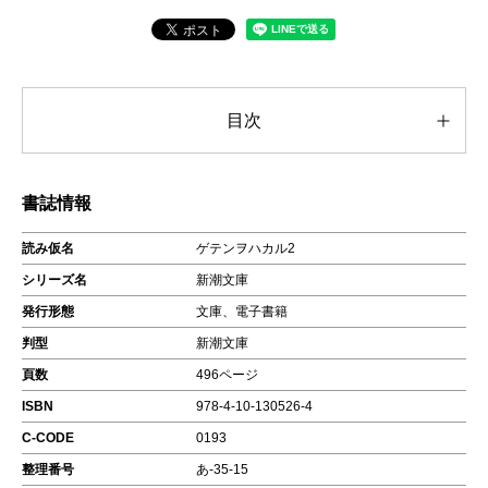
目次
書誌情報
読み仮名
ゲテンヲハカル2
シリーズ名
新潮文庫
発行形態
文庫、電子書籍
判型
新潮文庫
頁数
496ページ
ISBN
978-4-10-130526-4
C-CODE
0193
整理番号
あ-35-15