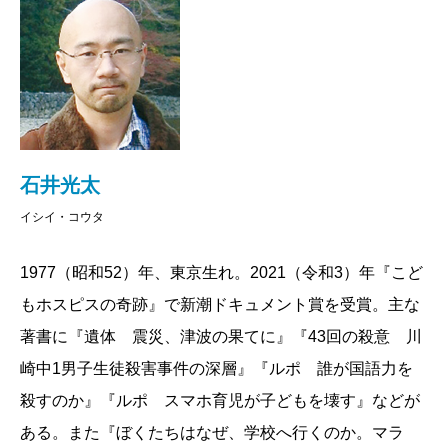
一向に減る気配のない幼児虐待。先ごろ2015年度の
児童虐待の対応件数が10万を超えたと発表されたばか
りだ。本書は、まさに「鬼畜」の所業としか思われな
い3件の子殺し事件を、オムニバス形式で取り上げてい
る。
2014年5月、神奈川県厚木市のアパートの一室で、小
石井光太
さな男の子の白骨遺体が見つかった。男の子の名は齋
イシイ・コウタ
藤理玖君。5歳半で亡くなった後、7年以上もこの部屋
1977（昭和52）年、東京生れ。2021（令和3）年『こど
に遺棄されていたのだ。
もホスピスの奇跡』で新潮ドキュメント賞を受賞。主な
我が子を監禁して餓死させたとして、逮捕されたの
著書に『遺体 震災、津波の果てに』『43回の殺意 川
は父親である。妻の失踪後、ひとりで育てていたが、
崎中1男子生徒殺害事件の深層』『ルポ 誰が国語力を
ライフラインがすべて止まったゴミだらけの真っ暗い
殺すのか』『ルポ スマホ育児が子どもを壊す』などが
部屋に理玖君を閉じ込め、次第にアパートに帰らなく
ある。また『ぼくたちはなぜ、学校へ行くのか。マラ
なった。やせ衰え、歩くこともできなくなった理玖君