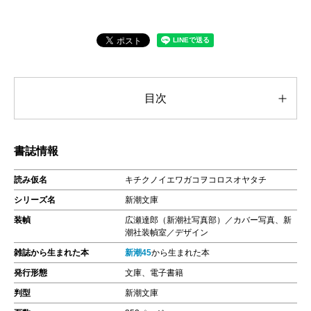
目次
書誌情報
読み仮名
キチクノイエワガコヲコロスオヤタチ
シリーズ名
新潮文庫
装幀
広瀬達郎（新潮社写真部）／カバー写真、新
潮社装幀室／デザイン
雑誌から生まれた本
新潮45
から生まれた本
発行形態
文庫、電子書籍
判型
新潮文庫