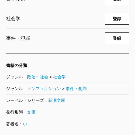
なせた子はその程度の存在でしかないのだ。
しかし驚いたことに、三つの事件の親たちは異口同
社会学
登録
音にこう言うのである。
「子供のことは愛していた」
事件・犯罪
登録
著者が取材を進めると、確かに子供が憎くて殺した
わけではなさそうだ。彼らなりにうそ偽りなく発した
言葉ではあるが、一般の感覚とは絶望的なまでにずれ
書籍の分類
ている。
ジャンル：
政治・社会
>
社会学
いったいどうしてこんな親が生まれたのか？ 著者
ジャンル：
ノンフィクション
>
事件・犯罪
は、懲役19年の判決を下された理玖君の父親を拘置所
レーベル・シリーズ：
新潮文庫
に訪ねる。すると、「自分は理玖をちゃんと育ててい
た。殺していない」と言い張る。我が子を塗炭の苦し
発行形態：
文庫
みに追いやってなんという言い草か、と憤るところだ
著者名：
い
が、著者は、父親の呆れた言い分に何かを感じる。彼