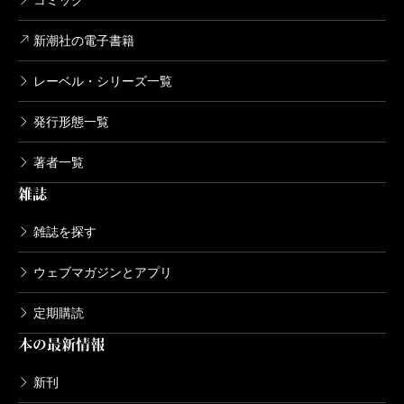
コミック
母親は、「モンスター」と呼ばれていた。彼女は、生
新潮社の電子書籍
まれた子供5人を次々に乳児院に放り込み、出生届すら
出さない場合もあった。この母親のいきあたりばった
レーベル・シリーズ一覧
りの性格を、男はそっくり受け継いでいるという。
発行形態一覧
しかし、この「モンスター」も、劣悪な家庭に育っ
たゆえにこうなったと推察できる。すると、その親も
著者一覧
またその親も、となり、とめどない悪循環だ。この悪
雑誌
循環を断ち切って子殺しを防ぐ術はないのか？ 余計
雑誌を探す
な感情移入を排し事実に徹した筆致は秀逸で、読者に
ウェブマガジンとアプリ
深く考えさせる。
最終章はその答えでもある。あるNPO法人の取り組
定期購読
みだが、「赤ちゃんポスト」とともにいわば、“対症療
本の最新情報
法”であり、賛否もあるだろう。しかし、命の危険に晒
新刊
される赤ん坊を確実に救うことができる。読者は陰惨