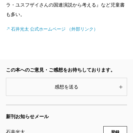
ラ・ユスフザイさんの国連演説から考える』など児童書
はそれでも、たまに父親が帰ってくると「パパ、パ
も多い。
パ」と喜び、小さな手で体に触れてきたというから、
あまりに切ない。
石井光太 公式ホームページ （外部リンク）
高校2年の時から10年あまりの間に妊娠を8回も繰り
返し、このうち嬰児2人を殺害した女。彼女は法廷で、
殺した理由を問われてたどたどしくこう答える。
「なんとかなるって思っちゃってたんですけど、そう
この本へのご意見・ご感想をお待ちしております。
ならなかったから、困って……でも、私が悪いって思
います」
感想を送る
足立区の夫婦は、3歳の次男を、しつけと称してウサ
ギ用のケージに監禁した末に死亡させた。いまだに遺
体が見つかっていないが、夫婦の記憶は定かではな
新刊お知らせメール
い。夫は河口湖の湖畔に埋めたと言い、妻は、死んだ
飼い犬を捨てた荒川に次男も捨てたとほのめかす。死
石井光太
登録