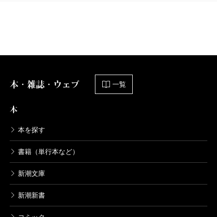
が、我が子をネグレクトして死亡させたのは事実だ
が、事件の核心部分はむしろ別のところにあると感じ
たのだ。
昔、どこかで読んだことがある。殺人事件が起きた
時、自分の意思で直接、手を下した人間が犯人である
本・雑誌・ウェブ
一覧
ことは間違いない。しかし実はその背後に、元凶と思
しき人物が存在していることがある。その場合、真犯
本
人とはいったいどちらなのか？と疑問を投げかける文
本を探す
章だった。
三つの事件はまさしくそれだ。著者は、綿密な取材
書籍（単行本など）
によって親族を割り出す。その親族の証言によって、
新潮文庫
それぞれの犯人の成育歴、家庭環境が、ときには三代
まで遡って明らかにされる。そして真の“犯人”が暴かれ
新潮新書
るのだ。次男をウサギ用ケージに閉じ込めていた男の