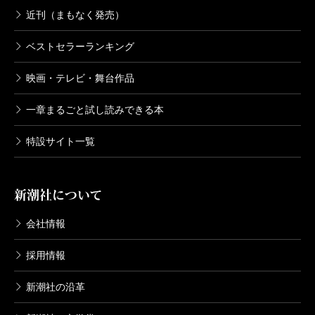
な事件の果てに、一筋の希望を感じるはずだ。
近刊（まもなく発売）
ベストセラーランキング
（ふくだ・ますみ ノンフィクション作家）
映画・テレビ・舞台作品
波 2016年9月号より
単行本刊行時掲載
一章まるごと試し読みできる本
特設サイト一覧
新潮社について
会社情報
採用情報
新潮社の沿革