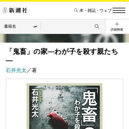
本・雑誌・ウェブ
詳細検索
「鬼畜」の家―わが子を殺す親たち
―
石井光太
／著