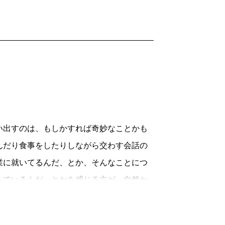
出すのは、もしかすれば奇妙なことかも
んだり食事をしたりしながら交わす会話の
業に就いてるんだ、とか、そんなことにつ
っているんだ、とかを感じる方が、自然か
生身の人間と触れ合う以上に、いろんな
る。まるで夜、マンションの窓にそれぞれ