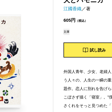
犬とハモニカ
江國香織
／著
605円
（税込）
文庫
試し読み
外国人青年、少女、老婦人
う人々の、人生の一瞬の重
題作。恋人に別れを告げら
こぼさず描く「寝室」。“僕
さくれをそっと見つめた「