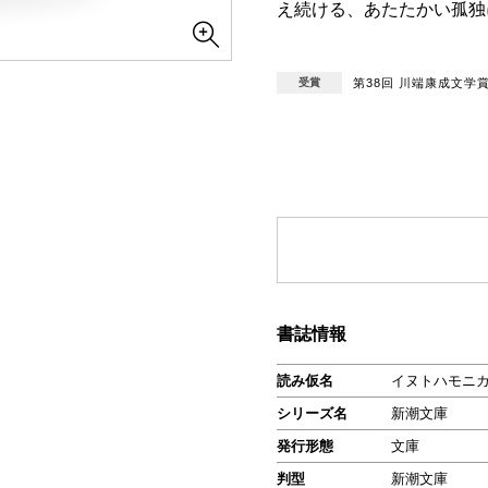
え続ける、あたたかい孤独
受賞
第38回 川端康成文学
書誌情報
読み仮名
イヌトハモニ
シリーズ名
新潮文庫
発行形態
文庫
判型
新潮文庫