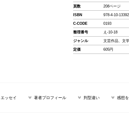
頁数
208ページ
ISBN
978-4-10-13392
C-CODE
0193
整理番号
え-10-18
ジャンル
文芸作品、文
定価
605円
／エッセイ
著者プロフィール
判型違い
感想を