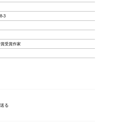
8-3
学賞受賞作家
送る