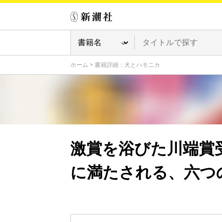
ホーム
>
書籍詳細：犬とハモニカ
激賞を浴びた川端賞
に満たされる、六つ