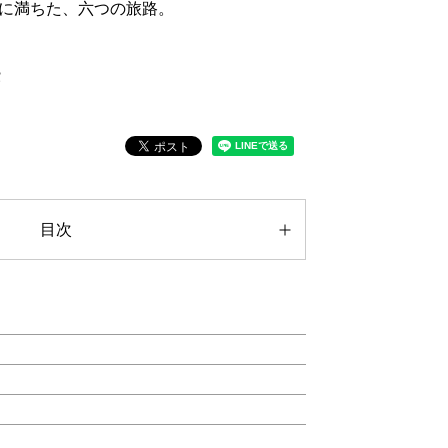
に満ちた、六つの旅路。
賞
目次
カ