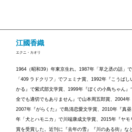
しまうのではなく、妻がどこか強迫観念にかられてい
三文芸誌によるプロジェクトに、「旅」というテーマ
ている大人の男女の間に、付き合っていくなかで生ま
中国という外国の、自分では読めない言葉で構成され
ているとも思えるそのルールを、律義に、辛抱強く守
くわくし、同時に緊張もしながら書きました。
リームズ・カム・トゥルーの「未来予想図II」の歌詞
私は空港という場所が好きで、二十代のころにはよく
江國香織
回点滅させる、アイシテルのサイン。彼らの付き合い
旅行に行かないのに、リムジンバスに乗ってわざわざ
夜に別れるたびにそのサインがくり返されていると知
エクニ・カオリ
人を眺めているのが好きだったんです。役に立つとは思
うか。やはり最初の新鮮さはうすれるだろうし、アイ
じ”がとても役に立ちました。
1964（昭和39）年東京生れ。1987年「草之丞の話」
つい邪推したくなる。
「409 ラドクリフ」でフェミナ賞、1992年『こう
年に二十回のピクニックも、本当に楽しかったのはい
かる』で紫式部文学賞、1999年『ぼくの小鳥ちゃん』
――「寝室」、「おそ夏のゆうぐれ」、「ピクニック
う。しかし二人にとってのピクニックが楽しみや絆の
全でも適切でもありません』で山本周五郎賞、2004
人たちの甘美な時間が描かれ、切実な感情が強く伝わ
と小説を読み進むにつれて分かったとき、夫婦ってい
2007年『がらくた』で島清恋愛文学賞、2010年『真
ことに感動します。
に生きるという誓い、たしかに重すぎて長すぎて、と
年「犬とハモニカ」で川端康成文学賞、2015年『ヤ
べたべたに甘い鎖であることも間違いないんだろうな
賞を受賞した。近刊に『去年の雪』『川のある街』な
いろいろな人たちの生活を窓からながめているような
江國
率直……。そうですね、率直ですね。気がつきま