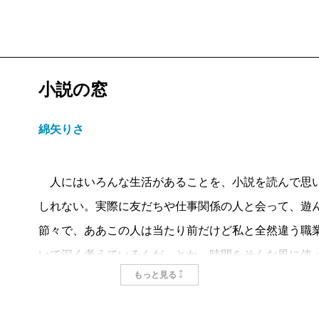
小説の窓
綿矢りさ
人にはいろんな生活があることを、小説を読んで思い
しれない。実際に友だちや仕事関係の人と会って、遊
節々で、ああこの人は当たり前だけど私と全然違う職
いて深く考えているんだ、とか、時間をそんな風に使
もっと見る
もしれない。でもなぜか、江國さんの短編を読むと、
人々のそれぞれ違っている生活に触れられた、と感じ