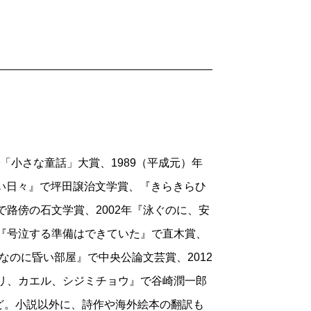
るようなかたくなさで、夫を誘う。結ばれ
をあたえられて書いた小説でした。韓国と
れるルール。第三者が聞けば、子どもじみ
た文芸誌にも掲載される、ということにわ
る姿は、けなげで切ない。たとえばあのド
で有名な、帰りぎわにブレーキのランプを五
一人で遊びに行っていました。どこにも
が三年、五年と長くなり、それでも会って
成田空港まで。旅に行く人や、帰ってきた
れば、なんだか切ない気分にならないだろ
ってもみませんでしたが、あのときの“感
シテナイ日も一日くらいあっただろう、と
で「小さな童話」大賞、1989（平成元）年
ばしい日々』で坪田譲治文学賞、『きらきらひ
くつくらいあったのだろうと考えてしま
で路傍の石文学賞、2002年『泳ぐのに、安
」は恋愛小説と呼んでよいでしょうか。恋
再確認ではなく、まったく別の目的だった
年『号泣する準備はできていた』で直木賞、
ってきます。どの恋人たちもとても率直な
いなあ、とうらやましくなった。一生一緒
昼なのに昏い部屋』で中央公論文芸賞、2012
きにはうんざりするときもあるだろうが、
モリ、カエル、シジミチョウ』で谷崎潤一郎
、と思った。
ど。小説以外に、詩作や海外絵本の翻訳も
短編集だとさきほど書いたが、反対に自
せんでした。三編とも、時間と、それに