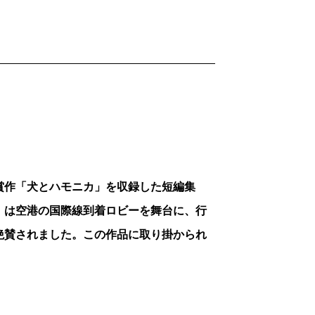
中の人々が自分のうちでやっていることが
の人なりの生活が見えたのは、「寝室」
性にフラれた彼は、茫然として鏡のなかの
だまだ悪くない、恋人もしばしば“あなた
などと言い出すのか――。自信満々の壮年
とても良いこと。でも本当は生身ばかりが
せてくれる周りの人たちの愛や言葉が滋養
賞作「犬とハモニカ」を収録した短編集
めて首をひねる、ずうずうしいけどどこか
」は空港の国際線到着ロビーを舞台に、行
が、双眼鏡で覗いているみたいにまざまざ
絶賛されました。この作品に取り掛かられ
二十回くらい近くの公園まで、お弁当を持
ック大好き夫婦だからしょっちゅう行って
3×2×4』という、日本、韓国、中国の