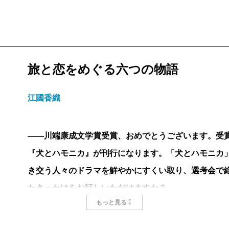
明かりが灯っていて、カーテンが引かれていなくて、
覗けるみたいに、くっきり見える。
今回の短編集で、私にとって、もっともくっきりとそ
の文彦だった。長年の恋人、というか不倫の相手の女
旅と恋をめぐる六つの物語
自分を見つめる。沈んだ顔をしているが、顔の造作はま
は美しすぎる”と言っていたじゃないか、なぜ別れよう
江國香織
の男性は確かに魅力的だ、みじめな感じがないのは、
魅力的なのではなく、彼に自分自身をすてきだと思わ
――川端康成文学賞受賞、おめでとうございます。受
になって、彼を輝かせている。それに気づかず鏡を眺
『犬とハモニカ』が刊行になります。「犬とハモニカ
可愛げで憎めない、妻の眠る深夜の自宅での男性の姿
き交う人々のドラマを鮮やかにすくい取り、選考会で
と見える。
たきっかけをお話しいただけますか？
「ピクニック」では結婚して五年になる夫婦が、年に
もっと見る
ってピクニックに来ている。言うまでもなく、ピクニ
江國
「犬とハモニカ」は、去年「新潮」の『文學アジア