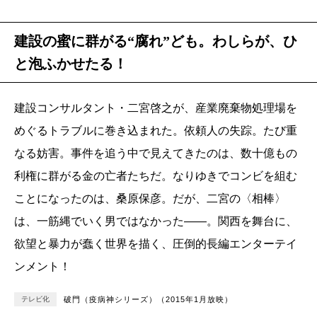
建設の蜜に群がる“腐れ”ども。わしらが、ひ
と泡ふかせたる！
建設コンサルタント・二宮啓之が、産業廃棄物処理場を
めぐるトラブルに巻き込まれた。依頼人の失踪。たび重
なる妨害。事件を追う中で見えてきたのは、数十億もの
利権に群がる金の亡者たちだ。なりゆきでコンビを組む
ことになったのは、桑原保彦。だが、二宮の〈相棒〉
は、一筋縄でいく男ではなかった――。関西を舞台に、
欲望と暴力が蠢く世界を描く、圧倒的長編エンターテイ
ンメント！
テレビ化
破門（疫病神シリーズ）（2015年1月放映）