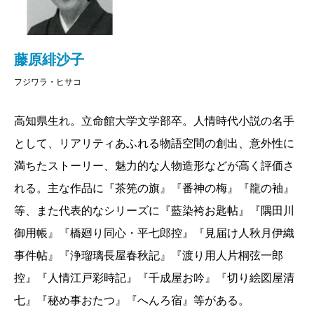
藤原緋沙子
フジワラ・ヒサコ
高知県生れ。立命館大学文学部卒。人情時代小説の名手
として、リアリティあふれる物語空間の創出、意外性に
満ちたストーリー、魅力的な人物造形などが高く評価さ
れる。主な作品に『茶筅の旗』『番神の梅』『龍の袖』
等、また代表的なシリーズに『藍染袴お匙帖』『隅田川
御用帳』『橋廻り同心・平七郎控』『見届け人秋月伊織
事件帖』『浄瑠璃長屋春秋記』『渡り用人片桐弦一郎
控』『人情江戸彩時記』『千成屋お吟』『切り絵図屋清
七』『秘め事おたつ』『へんろ宿』等がある。