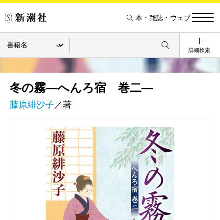
本・雑誌・ウェブ
詳細検索
冬の霧―へんろ宿 巻二―
藤原緋沙子
／著