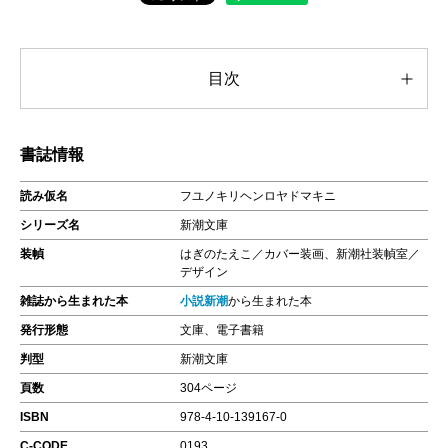
目次
書誌情報
読み仮名
フユノキリヘンロヤドマキニ
シリーズ名
新潮文庫
装幀
はぎのたえこ／カバー装画、新潮社装幀室／
デザイン
雑誌から生まれた本
小説新潮
から生まれた本
発行形態
文庫、電子書籍
判型
新潮文庫
頁数
304ページ
ISBN
978-4-10-139167-0
C-CODE
0193