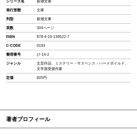
シリーズ名
新潮文庫
発行形態
文庫
判型
新潮文庫
頁数
304ページ
ISBN
978-4-10-139522-7
C-CODE
0193
整理番号
ひ-14-2
ジャンル
文芸作品、ミステリー・サスペンス・ハードボイルド、
文学賞受賞作家
定価
605円
著者プロフィール