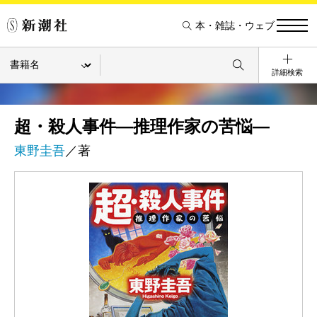
本・雑誌・ウェブ
詳細検索
超・殺人事件―推理作家の苦悩―
東野圭吾
／著