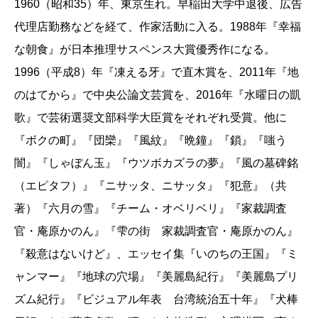
1960（昭和35）年、東京生れ。早稲田大学中退後、広告
代理店勤務などを経て、作家活動に入る。1988年『幸福
な朝食』が日本推理サスペンス大賞優秀作になる。
1996（平成8）年『凍える牙』で直木賞を、2011年『地
のはてから』で中央公論文芸賞を、2016年『水曜日の凱
歌』で芸術選奨文部科学大臣賞をそれぞれ受賞。他に
『ボクの町』『団欒』『風紋』『晩鐘』『鎖』『嗤う
闇』『しゃぼん玉』『ウツボカズラの夢』『風の墓碑銘
（エピタフ）』『ニサッタ、ニサッタ』『犯意』（共
著）『六月の雪』『チーム・オベリベリ』『家裁調査
官・庵原かのん』『雫の街 家裁調査官・庵原かのん』
『殺意はないけど』、エッセイ集『いのちの王国』『ミ
ャンマー』『地球の穴場』『美麗島紀行』『美麗島プリ
ズム紀行』『ビジュアル年表 台湾統治五十年』『犬棒