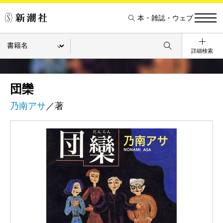
本・雑誌・ウェブ
詳細検索
団欒
乃南アサ
／著