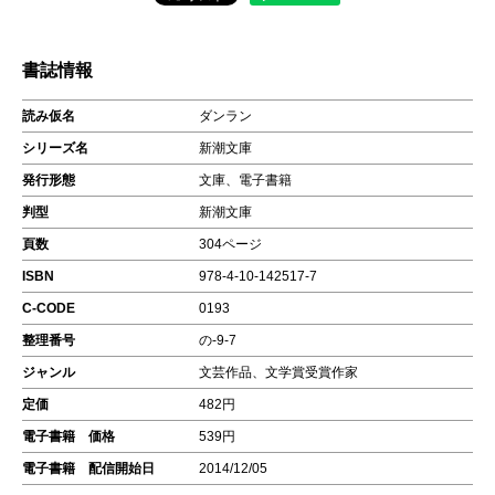
書誌情報
読み仮名
ダンラン
シリーズ名
新潮文庫
発行形態
文庫、電子書籍
判型
新潮文庫
頁数
304ページ
ISBN
978-4-10-142517-7
C-CODE
0193
整理番号
の-9-7
ジャンル
文芸作品、文学賞受賞作家
定価
482円
電子書籍 価格
539円
電子書籍 配信開始日
2014/12/05