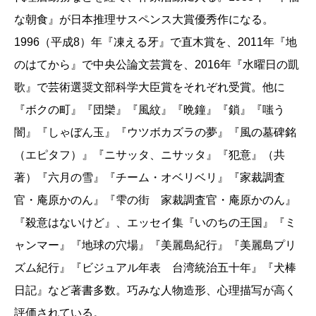
な朝食』が日本推理サスペンス大賞優秀作になる。
1996（平成8）年『凍える牙』で直木賞を、2011年『地
のはてから』で中央公論文芸賞を、2016年『水曜日の凱
歌』で芸術選奨文部科学大臣賞をそれぞれ受賞。他に
『ボクの町』『団欒』『風紋』『晩鐘』『鎖』『嗤う
闇』『しゃぼん玉』『ウツボカズラの夢』『風の墓碑銘
（エピタフ）』『ニサッタ、ニサッタ』『犯意』（共
著）『六月の雪』『チーム・オベリベリ』『家裁調査
官・庵原かのん』『雫の街 家裁調査官・庵原かのん』
『殺意はないけど』、エッセイ集『いのちの王国』『ミ
ャンマー』『地球の穴場』『美麗島紀行』『美麗島プリ
ズム紀行』『ビジュアル年表 台湾統治五十年』『犬棒
日記』など著書多数。巧みな人物造形、心理描写が高く
評価されている。