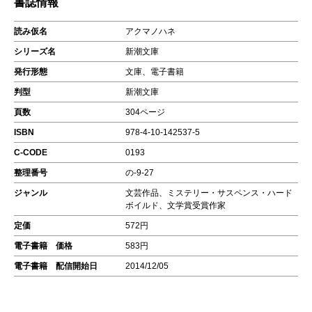
書誌情報
読み仮名
アクマノハネ
シリーズ名
新潮文庫
発行形態
文庫、電子書籍
判型
新潮文庫
頁数
304ページ
ISBN
978-4-10-142537-5
C-CODE
0193
整理番号
の-9-27
ジャンル
文芸作品、ミステリー・サスペンス・ハード
ボイルド、文学賞受賞作家
定価
572円
電子書籍 価格
583円
電子書籍 配信開始日
2014/12/05