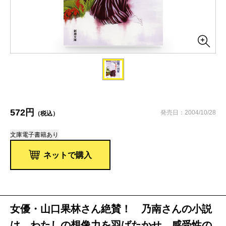
572円
発売日：2004/10/28
（税込）
文庫
電子書籍あり
ネットで購入
女優・山口果林さん絶賛！ 乃南さんの小説
は、わたしの想像力を羽ばたかせ、感受性の