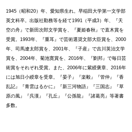
1945（昭和20）年、愛知県生れ。早稲田大学第一文学部
英文科卒。出版社勤務等を経て1991（平成3）年、『天
空の舟』で新田次郎文学賞を、『夏姫春秋』で直木賞を
受賞。1993年、『重耳』で芸術選奨文部大臣賞を、2000
年、司馬遼太郎賞を、2001年、『子産』で吉川英治文学
賞を、2004年、菊池寛賞を、2016年、『劉邦』で毎日芸
術賞をそれぞれ受賞。また、2006年に紫綬褒章、2016年
には旭日小綬章を受章。『晏子』『楽毅』『管仲』『香
乱記』『青雲はるかに』『新三河物語』『三国志』『草
原の風』『呉漢』『孔丘』『公孫龍』『諸葛亮』等著書
多数。