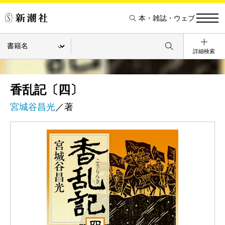
本・雑誌・ウェブ
詳細検索
香乱記〔四〕
宮城谷昌光
／著