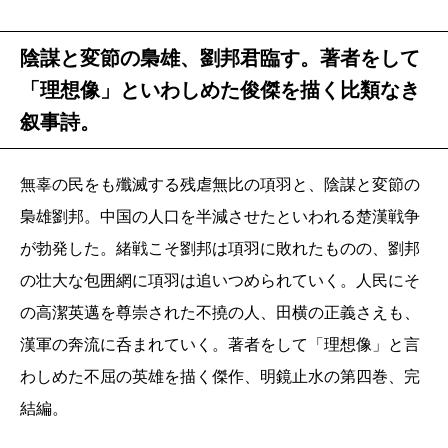
陰謀と変節の梟雄、劉邦君臨す。著者をして
「理想像」といわしめた俊傑を描く比類なき
叙事詩。
無辜の民をも殲滅する残虐無比の項羽と、陰謀と変節の
梟雄劉邦。中国の人口を半減させたといわれる楚漢戦争
が勃発した。緒戦こそ劉邦は項羽に敗れたものの、劉邦
の壮大な包囲網に項羽は追いつめられていく。人民にそ
の高潔英邁を尊崇された不撓の人、田横の正義さえも、
漢軍の奔流に呑まれていく。著者をして「理想像」と言
わしめた不屈の英雄を描く傑作、明鏡止水の第四巻、完
結編。