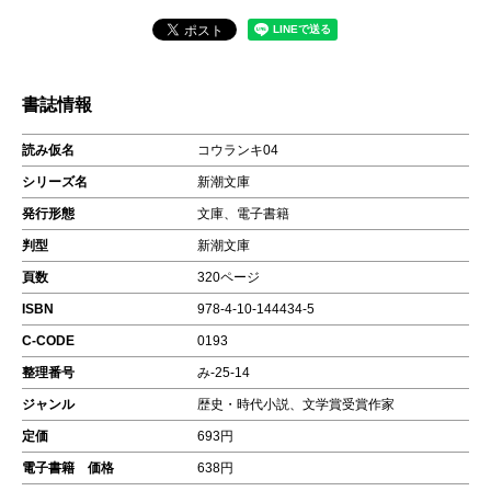
書誌情報
読み仮名
コウランキ04
シリーズ名
新潮文庫
発行形態
文庫、電子書籍
判型
新潮文庫
頁数
320ページ
ISBN
978-4-10-144434-5
C-CODE
0193
整理番号
み-25-14
ジャンル
歴史・時代小説、文学賞受賞作家
定価
693円
電子書籍 価格
638円