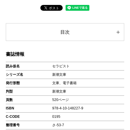
目次
書誌情報
読み仮名
セラピスト
シリーズ名
新潮文庫
発行形態
文庫、電子書籍
判型
新潮文庫
頁数
520ページ
ISBN
978-4-10-148227-9
C-CODE
0195
整理番号
さ-53-7