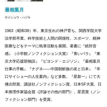
最相葉月
サイショウ・ハヅキ
1963（昭和38）年、東京生れの神戸育ち。関西学院大学
法学部卒業。科学技術と人間の関係性、スポーツ、精神
医療などをテーマに執筆活動を展開。著書に『絶対音
感』（小学館ノンフィクション大賞）『青いバラ』『東
京大学応援部物語』『ビヨンド・エジソン』『最相葉月
仕事の手帳』『ナグネ――中国朝鮮族の友と日本』『辛
口サイショーの人生案内』など多数。『星新一』にて大
佛次郎賞、講談社ノンフィクション賞、日本SF大賞、日
本推理作家協会賞（評論その他の部門）、星雲賞（ノン
フィクション部門）を受賞。