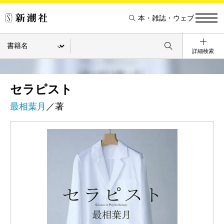
本・雑誌・ウェブ
詳細検索
セラピスト
最相葉月
／著