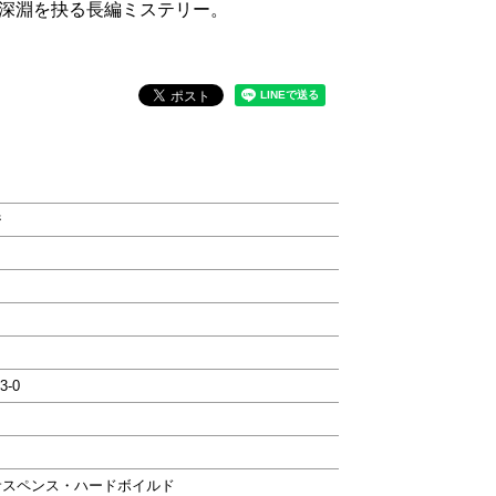
深淵を抉る長編ミステリー。
ジ
3-0
サスペンス・ハードボイルド