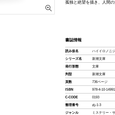
孤独と絶望を描き、人間の
書誌情報
読み仮名
ハイイロノニ
シリーズ名
新潮文庫
発行形態
文庫
判型
新潮文庫
頁数
736ページ
ISBN
978-4-10-14991
C-CODE
0193
整理番号
ぬ-1-3
ジャンル
ミステリー・