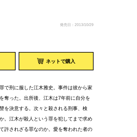
発売日：2013/10/29
ネットで購入
罪で刑に服した江木雅史。事件は彼から家
を奪った。出所後、江木は7年前に自分を
讐を決意する。次々と殺される刑事、検
か。江木が殺人という罪を犯してまで求め
て許されざる罪なのか。愛を奪われた者の