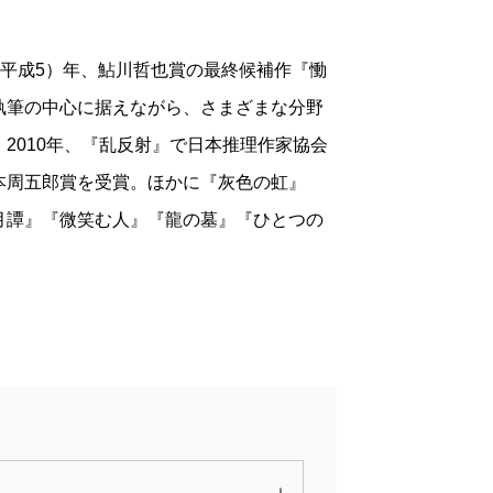
3（平成5）年、鮎川哲也賞の最終候補作『慟
執筆の中心に据えながら、さまざまな分野
2010年、『乱反射』で日本推理作家協会
本周五郎賞を受賞。ほかに『灰色の虹』
月譚』『微笑む人』『龍の墓』『ひとつの