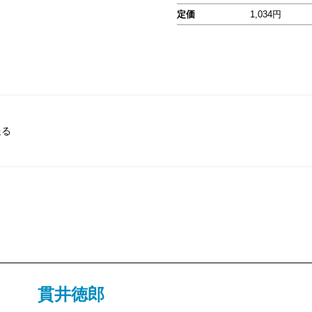
定価
1,034円
送る
貫井徳郎