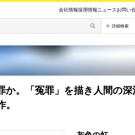
会社情報
採用情報
ニュース
お問い
詳細検索
罪か。「冤罪」を描き人間の深
作。