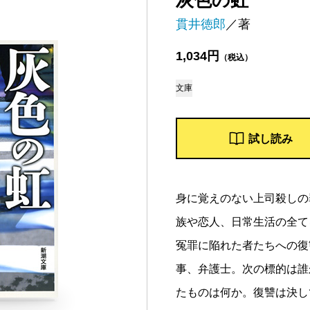
灰色の虹
貫井徳郎
／著
1,034円
（税込）
文庫
試し読み
身に覚えのない上司殺しの
族や恋人、日常生活の全て
冤罪に陥れた者たちへの復
事、弁護士。次の標的は誰
たものは何か。復讐は決し