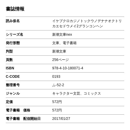
書誌情報
読み仮名
イケブクロカジノトックウノデナナオクトリ
カエセドウメイ2グランコンヘン
シリーズ名
新潮文庫nex
発行形態
文庫、電子書籍
判型
新潮文庫
頁数
256ページ
ISBN
978-4-10-180071-4
C-CODE
0193
整理番号
ふ-52-2
ジャンル
キャラクター文芸、コミックス
定価
572円
電子書籍 価格
572円
電子書籍 配信開始日
2017/01/27