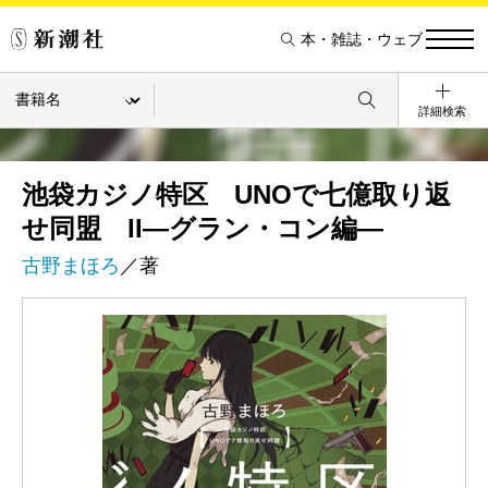
本・雑誌・ウェブ
詳細検索
池袋カジノ特区 UNOで七億取り返
せ同盟 II―グラン・コン編―
古野まほろ
／著