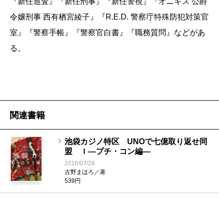
『新任巡査』『新任刑事』『新任警視』『オニキス 公爵
令嬢刑事 西有栖宮綾子』『R.E.D. 警察庁特殊防犯対策官
室』『警察手帳』『警察官白書』『職務質問』などがあ
る。
関連書籍
池袋カジノ特区 UNOで七億取り返せ同
盟 Ｉ―プチ・コン編―
2016/07/28
古野まほろ／著
539円