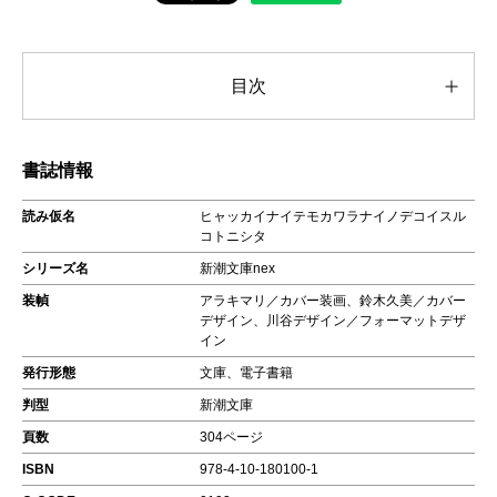
目次
書誌情報
読み仮名
ヒャッカイナイテモカワラナイノデコイスル
コトニシタ
シリーズ名
新潮文庫nex
装幀
アラキマリ／カバー装画、鈴木久美／カバー
デザイン、川谷デザイン／フォーマットデザ
イン
発行形態
文庫、電子書籍
判型
新潮文庫
頁数
304ページ
ISBN
978-4-10-180100-1