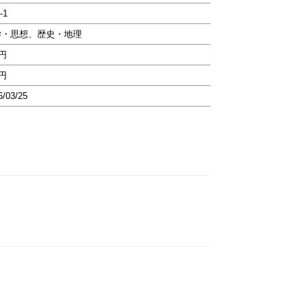
-1
学・思想、歴史・地理
9円
9円
6/03/25