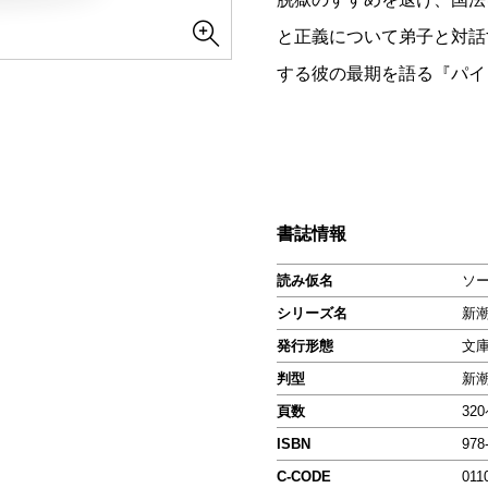
と正義について弟子と対話
する彼の最期を語る『パイ
書誌情報
読み仮名
ソ
シリーズ名
新
発行形態
文
判型
新
頁数
32
ISBN
978
C-CODE
011