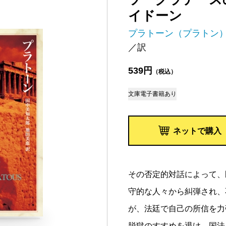
イドーン
プラトーン（プラトン
／訳
539円
（税込）
文庫
電子書籍あり
ネットで購入
その否定的対話によって、
守的な人々から糾弾され、
が、法廷で自己の所信を力
脱獄のすすめを退け、国法