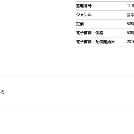
整理番号
フ-8
ジャンル
哲
定価
53
電子書籍 価格
53
電子書籍 配信開始日
201
送る