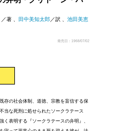
）
／著 、
田中美知太郎
／訳 、
池田美恵
発売日：1968/07/02
既存の社会体制、道徳、宗教を盲信する保
不当な死刑に処せられたソークラテース
強く表明する『ソークラテースの弁明』、
を守って平常心のまま死を迎える彼が、法