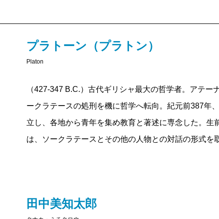
プラトーン（プラトン）
Platon
（427-347 B.C.）古代ギリシャ最大の哲学者。ア
ークラテースの処刑を機に哲学へ転向。紀元前387年
立し、各地から青年を集め教育と著述に専念した。生前
は、ソークラテースとその他の人物との対話の形式を
田中美知太郎