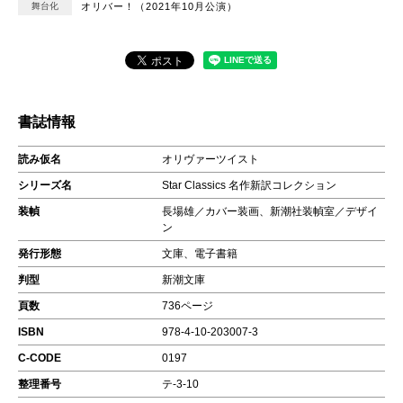
舞台化
オリバー！（2021年10月公演）
書誌情報
読み仮名
オリヴァーツイスト
シリーズ名
Star Classics 名作新訳コレクション
装幀
長場雄／カバー装画、新潮社装幀室／デザイ
ン
発行形態
文庫、電子書籍
判型
新潮文庫
頁数
736ページ
ISBN
978-4-10-203007-3
C-CODE
0197
整理番号
テ-3-10