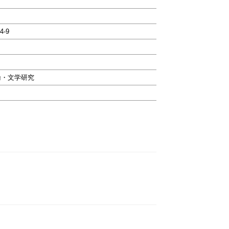
4-9
論・文学研究