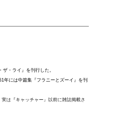
・ザ・ライ』を刊行した。
961年には中篇集『フラニーとズーイ』を刊
、実は『キャッチャー』以前に雑誌掲載さ
ある点を考える上で都合がいい。すなわ
」を考える上で。
、インチキだらけの大人の世界に入ってい