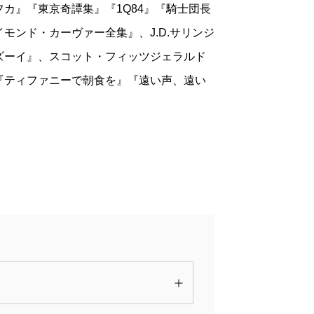
カ』『東京奇譚集』『1Q84』『騎士団長
いたグラス家7人きょうだいのサーガは、
モンド・カーヴァー全集』、J.D.サリンジ
シーモアが自殺する物語からはじまる
ズーイ』、スコット・フィッツジェラルド
いえば、父は娘が苦しむのを見ても「フラ
『ティファニーで朝食を』『遠い声、遠い
いつかず（個人的には、それはそれで「い
実に生き生きしているけれど、やはり「答
いたグラスきょうだいは、「答えを持って
の意味では現代人全員の代表なのだ。
であり、いわば答えからもっとも遠いとこ
して苦悶している。最終的には、ズーイがか
え自体の実際的な有効性を問うのは――要
と問うのは――あまり得策ではあるまい。
ー教」に陥る危険があるし、「有効でな
ると、答えを求めることの切実さも見失わ