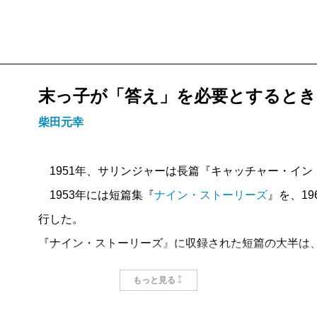
末っ子が「答え」を必要とするとき
柴田元幸
1951年、サリンジャーは長篇『キャッチャー・イン
1953年には短篇集『
ナイン・ストーリーズ
』を、1
行した。
『ナイン・ストーリーズ』に収録された短篇の大半は
れているのだが、こうして出版順に並べてみるのは、
もっと見る
ち、サリンジャーにおける、少女／若い女性の「成長
『キャッチャー』では、10歳の無垢な妹フィービーが