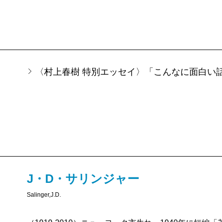
こうとしている10代なかばの兄ホールデンを、（少な
『ナイン・ストーリーズ』のなかの、「バナナフィッ
「エズメに――愛と悲惨をこめて」では、いい感じに自
が、二十代なかばの駆け出し作家が戦争で被った心の
〈村上春樹 特別エッセイ〉「こんなに面白い
つまり、ここまでは、年少の女の子に男が慰められる
ではそうは行かない。
今回、誰より慰めを必要としているのは、女の子の方
齢も越えてしまった女子大生フラニーである。そして
いえば、ホールデンと同じ問題を抱えている。ひとの
臭いを、あまりに敏感に嗅ぎとってしまうこと。エゴ
J・D・サリンジャー
た人間の性癖に、ホールデン同様フラニーは我慢でき
Salinger,J.D.
る。
ホールデンはそうした境地を、妹のフィービーに――