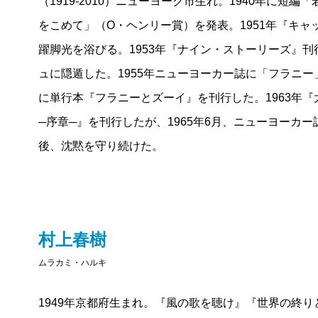
（1919-2010）ニューヨーク市生れ。1940年に短編
けだが、その妹が大きくなった人物フラニーには、も
をこめて」（O・ヘンリー賞）を発表。1951年『キ
なかば、サリンジャーは、「7つか8つくらい」の女の
躍脚光を浴びる。1953年『ナイン・ストーリーズ』
んぼをしていて、「再会」を遂げた彼らのこの上なく
ュに隠遁した。1955年ニューヨーカー誌に「フラニー」
も、そうした無垢な日々に戻るのはもう不可能だと思
に単行本『フラニーとズーイ』を刊行した。1963年
るフラニーに、「年寄りの臭いでぶ猫」のブルームバ
─序章─』を刊行したが、1965年6月、ニューヨーカー
やや不徹底な観があるのだが、たぶん随所でそうやっ
後、沈黙を守り続けた。
不徹底さが、小説をより豊かにしているのだろう）。
代わりにフラニーがすがるのは、『巡礼の道』と題さ
旅を綴った19世紀ロシアの宗教書である（これは実在
るロシア人順礼者の手記』）。だが、『巡礼の道』で
村上春樹
ら口にすればよい」といった「答え」は、フラニーに
ムラカミ・ハルキ
の語り手は、神への素朴な信仰をはじめから揺るぎな
1949年京都府生まれ。『風の歌を聴け』『世界の終
フラニーが、そのまま見習えるはずもない。