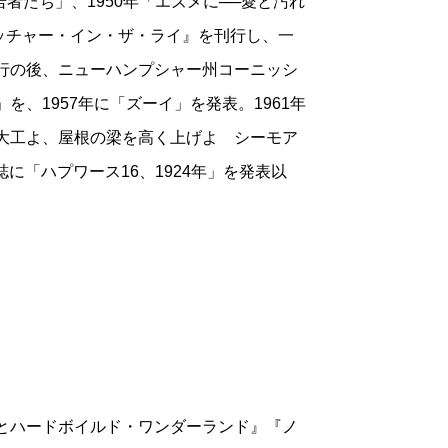
「若者たち」、1950年「エズメに──愛と汚れ
はやそういう「逃げ」は許されない。作品
ャッチャー・イン・ザ・ライ』を刊行し、一
子とその飼い犬のダックスフントがかくれ
刊行の後、ニューハンプシャー州コーニッシ
幸福そうな姿を挿入している――あたか
を、1957年に「ズーイ」を発表。1961年
い知らせるかのように（もっとも、苦悩す
『大工よ、屋根の梁を高く上げよ シーモア
ーグをなつかせているあたり、図式的には
誌に「ハプワース16、1924年」を発表以
て感傷的だったりユーモラスだったりする
れた、素朴な一農民による探求と伝道の
する書物で、邦訳題は『無名の順礼者 あ
提示されている、「イエスの祈りをひたす
とって有効ではありえない。『巡礼の道』
く抱えている。過剰な自意識を抱え込んだ
りとハードボイルド・ワンダーランド』『ノ