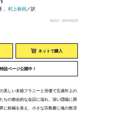
イ
著 、
村上春樹
／訳
発売日：2014/02/28
ネットで購入
特設ページ公開中！
の美しい末娘フラニーと俳優で五歳年上の
たちの都会的な会話に溢れ、深い隠喩に満
界に欺瞞を覚え、小さな宗教書に魂の救済