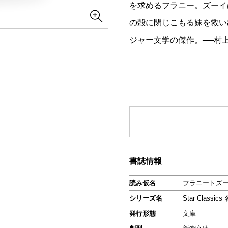
を求めるフラニー。ズーイ
の殻に閉じこもる妹を救い
ジャー文学の傑作。──村
書誌情報
読み仮名
フラニートズ
シリーズ名
Star Class
発行形態
文庫