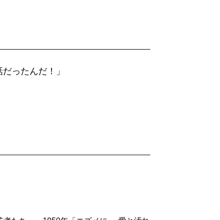
くともつかのま）癒す。
シュ日和」と並んでもっとも有名な短篇
意識過剰な「13歳くらいの」少女エズメ
傷を、（少なくともつかのま）癒す。
話だったんだ！」
という構図。が、『フラニーとズーイ』
である。成長して、もうホールデンの年
この元フィービーたるフラニーは、乱暴に
行動に、そして自分の行動にも、虚栄心の
という言葉で作中言いあらわされるそうし
ない。エゴを持たない境地に彼女は憧れ
そして死んだ弟アリーに――見出せたわ