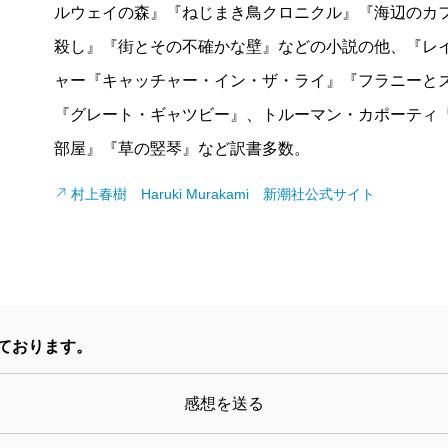
ルウェイの森』『ねじまき鳥クロニクル』『海辺のカフ
そもそも、複数の作品にまたがってサリンジャーが書
殺し』『街とその不確かな壁』などの小説の他、『レイ
叡智と呼びうるものをたぶん誰よりも持っていた長兄
ャー『キャッチャー・イン・ザ・ライ』『フラニーと
（「バナナフィッシュ日和」）。ならば親はどうかと
『グレート・ギャツビー』、トルーマン・カポーティ
ニーは蜜柑を食べたいんじゃないかな」くらいしか思
部屋』『草の竪琴』など訳書多数。
い人だなあ」と思うが）、母も小説上の存在としては
え」を持っているわけではない。要するに、長兄を欠
村上春樹 Haruki Murakami 新潮社公式サイト
る奴にさっさと置き去りにされた」人たちであり、そ
フラニーとズーイは、きょうだいのなかでも末の2人
ろにいる。この小説ではその2人が、懸命に答えを探
りそめの答えをフラニーに提示するわけだが、その答
ております。
するに、これで本当にフラニーとズーイは救われるか
「有効だ」という立場に立てばある種の「サリンジャ
感想を送る
い」ことを重く見て小説自体の有効性まで疑ってかか