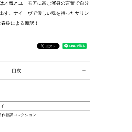
は才気とユーモアに富む渾身の言葉で自分
出す。ナイーヴで優しい魂を持ったサリン
上春樹による新訳！
目次
ーイ
ics 名作新訳コレクション