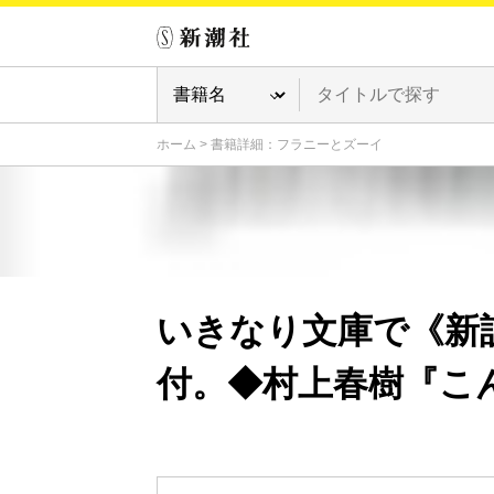
ホーム
>
書籍詳細：フラニーとズーイ
いきなり文庫で《新
付。◆村上春樹『こ