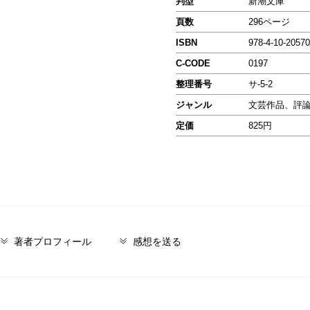
判型
新潮文庫
頁数
296ページ
ISBN
978-4-10-20570
C-CODE
0197
整理番号
サ-5-2
ジャンル
文芸作品、評
定価
825円
著者プロフィール
感想を送る