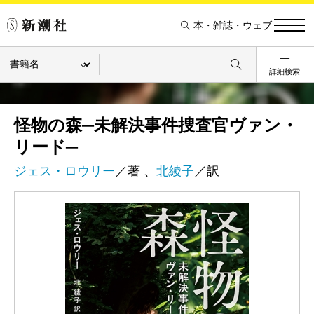
本・雑誌・ウェブ
詳細検索
怪物の森─未解決事件捜査官ヴァン・
リード─
ジェス・ロウリー
／著 、
北綾子
／訳