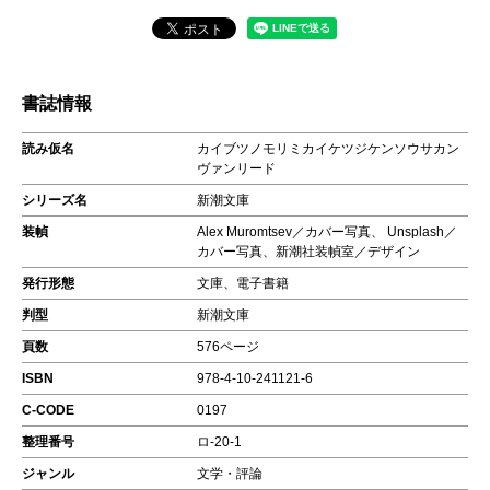
書誌情報
読み仮名
カイブツノモリミカイケツジケンソウサカン
ヴァンリード
シリーズ名
新潮文庫
装幀
Alex Muromtsev／カバー写真、 Unsplash／
カバー写真、新潮社装幀室／デザイン
発行形態
文庫、電子書籍
判型
新潮文庫
頁数
576ページ
ISBN
978-4-10-241121-6
C-CODE
0197
整理番号
ロ-20-1
ジャンル
文学・評論