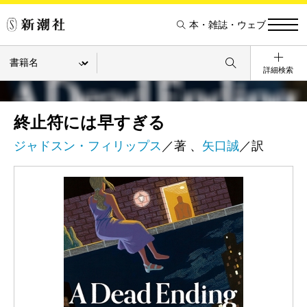
本・雑誌・ウェブ
詳細検索
終止符には早すぎる
ジャドスン・フィリップス
／著 、
矢口誠
／訳