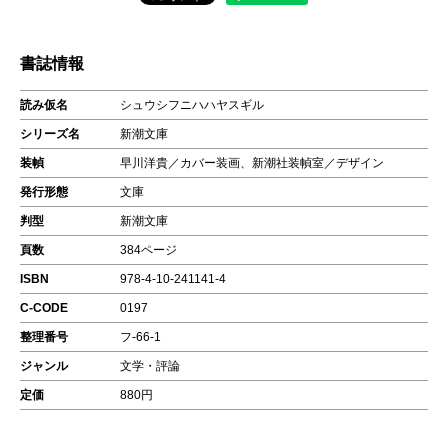
書誌情報
読み仮名
シュウシフニハハヤスギル
シリーズ名
新潮文庫
装幀
早川洋貴／カバー装画、新潮社装幀室／デザイン
発行形態
文庫
判型
新潮文庫
頁数
384ページ
ISBN
978-4-10-241141-4
C-CODE
0197
整理番号
フ-66-1
ジャンル
文学・評論
定価
880円