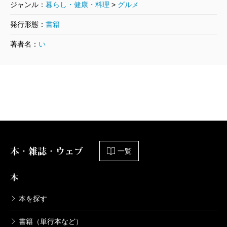
いるため、Ｔシャツぞうきんは使用後すぐに捨て
ジャンル：
暮らし・健康・料理
>
グルメ
られるのだが。
発行形態：
書籍
かくして伊藤さんの台所は、水滴ひとつない大き
著者名：
い
なシンクとピカピカのガスコンロ、向かい側には
テーブル型の業務用冷蔵庫があるばかり（上は作
業台として使うのでなーんにも置かれていな
い）。無類のワイン好きで、かつて結婚祝いに両
親からプレゼントされたというワイン用冷蔵庫は
あるが、全体なにもないがらんとした空間は、
「もやり」なしのまっさらな空気が漂うことにな
本・雑誌・ウェブ
一覧
る。
私は伊藤さんのお母様の台所に取材でおじゃまし
本
たことがある。磨き上げられたガスコンロや白い
本を探す
壁面、そしてほとんどなにも置かれていない作業
台。澱みのないその空間は、考えてみると伊藤さ
書籍（単行本など）