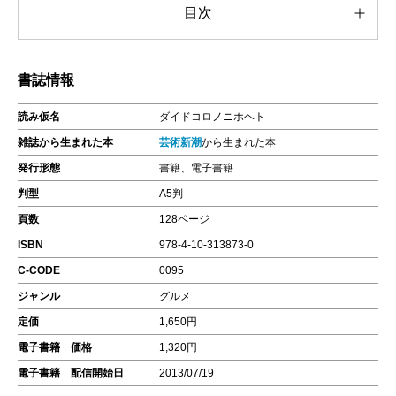
目次
書誌情報
読み仮名
ダイドコロノニホヘト
雑誌から生まれた本
芸術新潮
から生まれた本
発行形態
書籍、電子書籍
判型
A5判
頁数
128ページ
ISBN
978-4-10-313873-0
C-CODE
0095
ジャンル
グルメ
定価
1,650円
電子書籍 価格
1,320円
電子書籍 配信開始日
2013/07/19