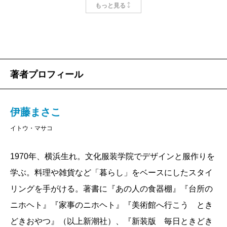
に出した『
家事のニホヘト
』、今年1月に出る
もっと見る
『台所のニホヘト』。どちらも丁寧にして簡潔、
時に愉快な（あまりにもきれい好き、そして時た
ま人間的な）暮らしぶりが存分に発揮されてい
る。家事も台所も「イロハ」の先の「ニホヘト」
著者プロフィール
の紹介だそうである。
伊藤まさこさんによると、日々の生活で最も避け
ねばならないのは「もやり」。「もやり」とは、
伊藤まさこ
「冷蔵庫の野菜室の奥の方、歯ブラシを入れてる
イトウ・マサコ
コップの底、机の引き出しのすみっこ、レシート
でいっぱいになったお財布の中、流しの洗いかご
1970年、横浜生れ。文化服装学院でデザインと服作りを
の裏側……つまり、ふだん目が行き届かなかった
学ぶ。料理や雑貨など「暮らし」をベースにしたスタイ
り、じつは分かっているんだけど見て見ぬふりし
リングを手がける。著書に『あの人の食器棚』『台所の
て、やりすごしている場所、そこに澱んだ空気」
ニホヘト』『家事のニホヘト』『美術館へ行こう とき
のことだそうで、この「もやり」をいかになくし
どきおやつ』（以上新潮社）、『新装版 毎日ときどき