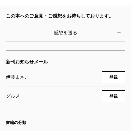
て拭く。ゴミ箱などは（汚れの目立ちやすい白を
わざわざ選び）中から外、ふたまで念入りに拭く
この本へのご意見・ご感想をお待ちしております。
のだそうである。
においも目に見えない大敵「もやり」で、台所
感想を送る
の“もやりチェック”には特に心を砕く。へら（用
途によって使い分け）やおたま、鍋は使い終わっ
たら洗いすぎというまで洗い、火にかけて乾か
新刊お知らせメール
し、においを嗅いで（！）棚にしまう。“もやり
がちアイテム”のタワシ、スポンジなども中の中
伊藤まさこ
登録
まできれいに洗って乾かす。キッチンクロスは、
ぱりっと乾いた清潔なものを惜しげなく使いたい
グルメ
登録
ために毎日洗濯し、ふきんは鍋で煮沸消毒。一日
の家事を締めくくるこのグツグツ音を聞くのが好
きなのだそうである。もともと（使用中の？）ふ
書籍の分類
きんやぞうきんが部屋に置いてある状態を嫌って