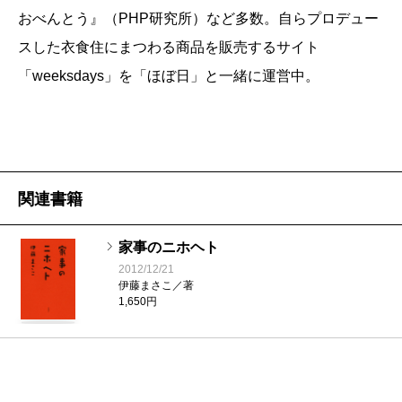
ていくか、が伊藤さんの暮らし術の重要テーマで
おべんとう』（PHP研究所）など多数。自らプロデュー
あることが窺われる。
スした衣食住にまつわる商品を販売するサイト
そのために伊藤さんが考えだしたのは、たとえば
「weeksdays」を「ほぼ日」と一緒に運営中。
「Ｔシャツぞうきん」というもので、Ｔシャツや
エプロンなど使い込んだ布を適当な大きさに切っ
て、切った部分を内側に折り込むようにし（美し
く見せる細かい芸！）、小さなかごの中に入れ
（気分によっては瓶に入れ、布の色合わせまでし
関連書籍
ている！）、シンク下や洗面所の水回り近くに置
いて、台所のコンロまわりの油はねはもちろん冷
家事のニホヘト
2012/12/21
蔵庫の取っ手、食器棚の中、椅子の足、竹のか
伊藤まさこ／著
ご、電気のスイッチ、ランプシェード、窓の桟、
1,650円
長押や幅木、玄関のたたき（毎日一度必ず行う）
など汚れに気がついたら（気がつかなくても）と
にかくさっと取り出し、水で濡らして固くしぼっ