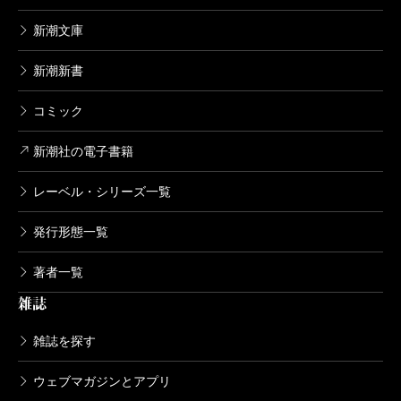
んの台所そっくりではなかったか。いや伊藤さん
新潮文庫
の台所が（幼い頃から目にし、一緒に立ったであ
ろう）お母様の台所にそっくりなのである。
新潮新書
手仕事が好きな伊藤さんのお母様は、彼女に（ふ
コミック
たりの姉にも）ずっと手製の服を着せていたそう
だし、料理も上手で（彼女はむしろ店屋物に憧れ
新潮社の電子書籍
ていた）自家製のお菓子やケーキで育てたそう
レーベル・シリーズ一覧
だ。おおらかでしっかり者の良き日本の母のお手
本のような方だったと記憶している。
発行形態一覧
実際、伊藤さんはお母様から教わった料理、洗
著者一覧
濯、かたづけの数々を両「ニホヘト」本で披露し
雑誌
ている。母の姿を見て子は育つ。明るく正しく美
しく「しつけられた」伊藤さんは、お母様に感謝
雑誌を探す
せねばなるまい。
ウェブマガジンとアプリ