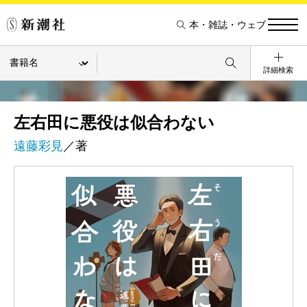
本・雑誌・ウェブ
詳細検索
左右田に悪役は似合わない
遠藤彩見
／著