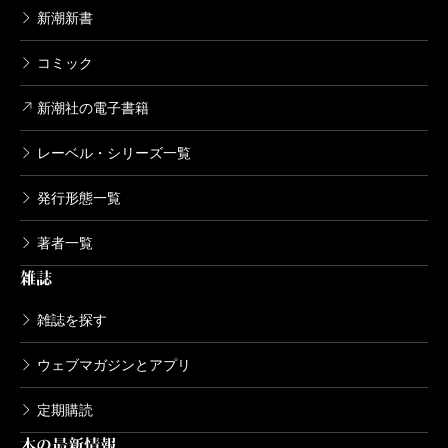
いために、良かれと思って軽いウソをついたところ、
新潮新書
事態は悪化の一途を辿る。端役として舞台に参加する
コミック
左右田は、ウソを見抜いているようで……。犯人視点
が採用された倒叙ものミステリーならではの、犯人が
新潮社の電子書籍
窮地に追いやられれば追いやられるほど盛り上がる、
レーベル・シリーズ一覧
バレるバレないのドラマは快感だ。その過程で現れ
発行形態一覧
る、コロナ禍がエンターテインメント業界から奪った
ものについての記述には切実さが宿る。何より重要な
著者一覧
ことは、コロナ禍が奪ったものを、しなやかに奪い返
雑誌
す人間たちの営みが書き込まれていることだ。そこに
雑誌を探す
は、左右田の暗躍があった。
シェークスピアは『お気に召すまま』でこんなセリ
ウェブマガジンとアプリ
フを書いた。「この世は舞台、人はみな役者」。本書
定期購読
の登場人物たちが抱いた悩みや葛藤は、芸能の世界の
本の最新情報