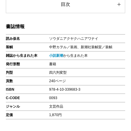
目次
書誌情報
読み仮名
ソウダニアクヤクハニアワナイ
装幀
中野カヲル／装画、新潮社装幀室／装幀
雑誌から生まれた本
小説新潮
から生まれた本
発行形態
書籍
判型
四六判変型
頁数
240ページ
ISBN
978-4-10-339683-3
C-CODE
0093
ジャンル
文芸作品
定価
1,870円