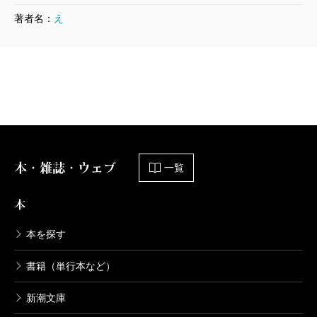
界が次々に作品制作を取りやめていた現実がある。コ
著者名：
え
ロナ禍はこの世界のどこかにこのような心情を生み出
したのかもしれない……と、驚きと共に納得を抱かせ
る一編となっている。おそらくはこの一編が、この中
に書き込まれたバランスこそが本書全体の方向性を決
定付けた。この連作集は、過去にさまざまな作家がト
ライしてきたバックステージものとは一味も二味も違
本・雑誌・ウェブ
う。コロナ禍のエンターテインメント業界の舞台裏を
一覧
描く作品となっている。
本
格別光り輝いていると感じられる一編は、第四話
「2021年8月 きっかけ」だ。時はコロナ禍真っ只中。
本を探す
とある舞台作品の衣装チェックが予定されたこの日、
書籍（単行本など）
制作担当の目黒は、主役を務める俳優のワガママに振
新潮文庫
り回されていた。ワガママを共演者たちに気付かせな