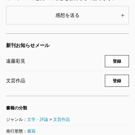
連作化し、一冊としてまとまりがある作品にするため
には発想をどう進めていけばいいか。バックステージ
感想を送る
ものにして「日常の謎」の本格ミステリーという方向
性は速やかに固まったであろうが、細かな部分では無
数の選択肢があったはずだ。そこから絞り込んでいく
新刊お知らせメール
うえで、冒頭でほのめかしたもう一つの重要なファク
遠藤彩見
ターが、作家の想像力の中へ無理やりに入り込んでき
登録
たように思われる。コロナ禍だ。
文芸作品
巻末の初出一覧によれば、第一話の次に雑誌掲載さ
登録
れたのは、収録話数としては第三話に当たる「2020年5
月 ステージママ」だった。左右田がオーディション
書籍の分類
会場で出会った、子役とステージママの「入れ替わ
り」の謎を解く物語だ。その謎の背景には、新型コロ
ジャンル：
文学・評論
>
文芸作品
ナウイルスの感染が拡大し、エンターテインメント業
発行形態：
書籍