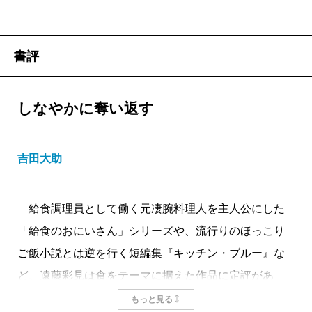
書評
しなやかに奪い返す
吉田大助
給食調理員として働く元凄腕料理人を主人公にした
「給食のおにいさん」シリーズや、流行りのほっこり
ご飯小説とは逆を行く短編集『キッチン・ブルー』な
ど、遠藤彩見は食をテーマに据えた作品に定評があ
る。全五編＋α収録の最新刊『左右田に悪役は似合わな
もっと見る