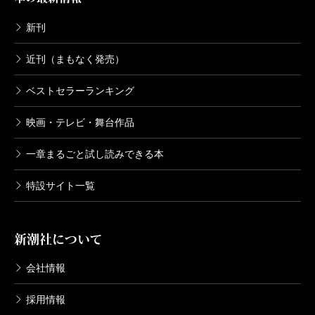
中でのみ通用する特殊な出来事ではない。目の前に広
新刊
がるこの社会と繫がる出来事なのだ。そうであるなら
ば、本書に記された悩みや葛藤を打ち砕くための解決
近刊（まもなく発売）
法や思考法は、読者それぞれの現実にも適用できるは
ベストセラーランキング
ず。
物語の最終盤で顔を出す、あなたの利他的な行動は
映画・テレビ・舞台作品
きっと誰かが見てくれている、評価してくれる……と
一章まるごと試し読みできる本
いうメッセージは、コロナ禍で育まれた相互監視社会
特設サイト一覧
化の恐怖を反転させるパワーが感じられるものだっ
た。エンターテインメントに何ができるか？ コロナ
禍で多くのクリエイターたちが直面した問いかけに対
新潮社について
する、力強いアンサーがここにある。エンターテイン
会社情報
メントとは、面白さを通して、現実を生き抜くための
採用情報
力を与えてくれるのだ。