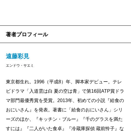
い』は、これまでの路線とは大きく異なる。映画やド
ラマ、演劇制作の舞台裏で織りなされている俳優やス
タッフ陣の群像を描き出す、いわゆるバックステージ
ものなのだ。タイトルロールが探偵を務め、人が死な
著者プロフィール
ない「日常の謎」を解き明かす本格ミステリーでもあ
る。そして、重要なファクターがもう一つ。
遠藤彩見
連作の出発点は、やはり食だった。第一話「2019年
エンドウ・サエミ
10月 消えもの」は、「小説新潮」2019年3月号の
「『何、食べよっか？』──食とその風景をめぐって」
東京都生れ。1996（平成8）年、脚本家デビュー。テレ
特集のために発表された一編だ。そのお題をもらい、
ビドラマ「入道雲は白 夏の空は青」で第16回ATP賞ドラ
消えもの（＝撮影に使われるフードやドリンク）にフ
マ部門最優秀賞を受賞。2013年、初めての小説『給食の
ォーカスを当てた着想が素晴らしい。
おにいさん』を発表。著書に「給食のおにいさん」シリ
第一話の語り手は、深夜ドラマでホテルのバトラー
ーズのほか、『キッチン・ブルー』『千のグラスを満た
役を務めることになった五〇歳の俳優・左右田始。自
すには』『二人がいた食卓』『冷蔵庫探偵 蔵前怜子』な