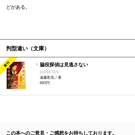
他共に認める「無名の俳優」だが、実は三〇年近いキ
どがある。
ャリアがある。その経験から培われた観察眼と想像力
が、探偵役の武器となる。高級ホテルのスイートルー
ムで撮影が行われる予定だったこの日、ドラマの重要
なシーンで登場するエクレアが忽然と消えてしまっ
判型違い（文庫）
た。三〇分ほど前に冷蔵庫に収められる様子を、みん
なで見ていたのに……。このままではシーンがカット
新刊
脇役探偵は見逃さない
され、エクレアをサーブするバトラーの役も消えてな
2026/07/29
遠藤彩見／著
くなってしまう。左右田は関係者に雑談のていで話を
693円
聞き、事件解決に向けて動き出す。一連の流れはコミ
カルで、クール。犯人の動機部分には現在の映像業界
ならではの問題が反映されており、同時代小説として
も楽しめる。
元は読切短編として構想されたであろうこの一話を
この本へのご意見・ご感想をお待ちしております。