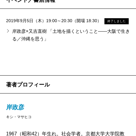
イベント／書店情報
ん。たくさんの猫に抱かれてくるまったこたつ。体
温。淋しさ。そして図書室。美穂と同じように一人の
2019年9月5日（木）19:00～20:30（開場 18:30）
時間を過ごしていた男の子と出会って話をするうち
終了しました
岸政彦×又吉直樹 「土地を描くということ――大阪で生き
に、支え合うようなふたりの真剣な会話と想像は淀川
る／沖縄を思う」
の河川敷の「秘密基地」に流れつき、やがて、人類が
滅亡したあとの世界で生き残るふたりになってゆく。
著者の、世界をみる目もそれを記述する言葉も優し
い。悪い人間は出てこず、目を背けたくなるシーンも
存在しない。読み進むにつれ、自分が子どもだった頃
著者プロフィール
に漠然と感じていた、不安や憧れや感情になる前の感
覚が思いだされ、自分の物語に出会い直しているよう
岸政彦
な、懐かしい気持ちがこみあげるだろう。しかし、作
キシ・マサヒコ
品の底を流れるその優しさは諦めによく似ていて、そ
の態度はおそらく著者の生来のものであると同時に
1967（昭和42）年生れ。社会学者。京都大学大学院教