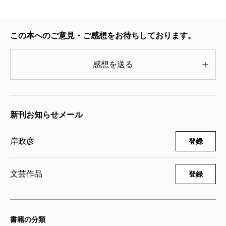
活やその作品においても常にかけがえのない存在とし
て登場する、言葉を持たない犬や猫の在りかたを想起
この本へのご意見・ご感想をお待ちしております。
させる。言葉を持ってしまった私たちにはもう生きる
ことのできない、もうひとつの生の在りかた。世界や
感想を送る
自己を分節化し規定する言葉がなくなり、そこから派
生する過去や未来や現在といったものが完全に忘れら
れる、何かがただ〈ある〉としか言いようのない瞬
新刊お知らせメール
間。表題作の「図書室」では、最後に不意に甦る高波
のイメージに、そして「給水塔」では、語り手がふた
岸政彦
登録
りの友人と公園のベンチで浴びた日差しに、その名付
けようのない一瞬が現れる。この物語を紡ぐ言葉は、
文芸作品
登録
すべてこの瞬間のためにある。言葉以前、犬や猫や風
とおなじになるような、その一瞬をこそ目指してい
る。
書籍の分類