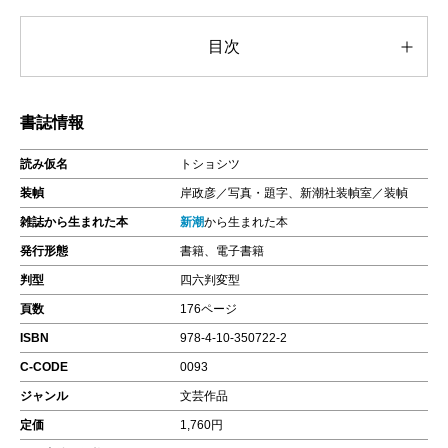
目次
書誌情報
読み仮名
トショシツ
装幀
岸政彦／写真・題字、新潮社装幀室／装幀
雑誌から生まれた本
新潮
から生まれた本
発行形態
書籍、電子書籍
判型
四六判変型
頁数
176ページ
ISBN
978-4-10-350722-2
C-CODE
0093
ジャンル
文芸作品
定価
1,760円