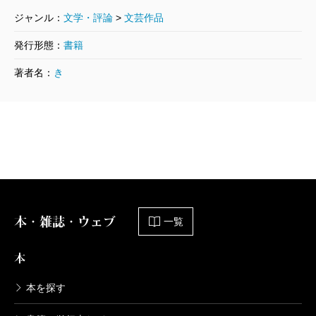
追憶し、追憶されているのは何だろう。それが何か
ジャンル：
文学・評論
>
文芸作品
はわからないけれど、でも、いつも何かが何かを思い
発行形態：
書籍
だしているようだ。思いだされているようだ。やがて
著者名：
き
すべてが失われるときが来て、私たちの生はその「失
われ」の中に含まれている。であれば、生きているこ
とと死んでいることは、本当のところは何が違うのだ
ろう。この小説が差しだすあの一瞬と、人の生き死に
や言葉には、本当のところはどんな関係があるのだろ
う。この小説の世界に対する眼差しは私に何度でもそ
のことを思いださせる。
本・雑誌・ウェブ
一覧
本
（かわかみ・みえこ 作家）
波 2019年7月号より
本を探す
単行本刊行時掲載