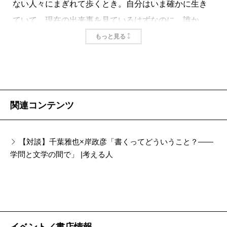
ない人々にまぎれて歩くとき。自分はいま確かに生き
ていて、現在の出来事を見ているはずなのに、誰か
の、何かの記憶の中にいるように感じることがある。
もっと見る
つまり、いま目に映っている光景は同時にその光景の
過去でもあるのだから、その意味で、いま生きている
人にこうして会っているということは、じつは死者と
会っていることと変わらないのではないだろうか。子
関連コンテンツ
どもの頃から誰にもうまく伝えることのできなかった
そんな感覚が、物語になって目の前に差し出された気
【対談】千葉雅也×岸政彦「書くってどういうこと？――
がした。岸政彦の二作目の小説集『図書室』は、私に
学問と文学の間で」 |考える人
とって奇跡のような一冊である。
語り手の美穂は五十歳。大阪での静かなひとり暮ら
しの日々は、様々な記憶を呼び寄せる。小学生の頃。
スナック勤めだった母が作り置きするカレーやおで