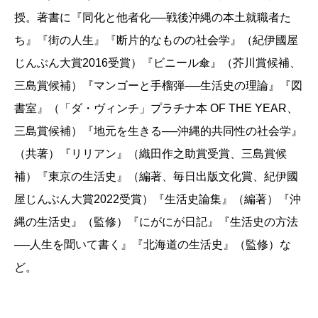
（感受性は所与のものだ）、社会学者として長く様々
授。著書に『同化と他者化──戦後沖縄の本土就職者た
な人々の生活の声を聞き取り接してきたことで研がれ
ち』『街の人生』『断片的なものの社会学』（紀伊國屋
たのだろう——表題作「図書室」にも、併録されてい
じんぶん大賞2016受賞）『ビニール傘』（芥川賞候補、
る自伝エッセイ「給水塔」にも、ある人生に起こった
三島賞候補）『マンゴーと手榴弾──生活史の理論』『図
出来事や流れが書かれるが、人や、街や、そこから見
書室』（「ダ・ヴィンチ」プラチナ本 OF THE YEAR、
えた景色や感情がありありと立ちあがり迫ってくれば
三島賞候補）『地元を生きる──沖縄的共同性の社会学』
くるほど、その表現は、それらが
存在しなかったかも
（共著）『リリアン』（織田作之助賞受賞、三島賞候
しれない世界をこそ
、求めているように感じられるの
補）『東京の生活史』（編著、毎日出版文化賞、紀伊國
だ。
屋じんぶん大賞2022受賞）『生活史論集』（編著）『沖
この作品が私たちに本当に思いださせようとしてい
縄の生活史』（監修）『にがにが日記』『生活史の方法
るのは、思いださせてしまうのは、私たちがこうして
──人生を聞いて書く』『北海道の生活史』（監修）な
生きてきた人生の具体的な内訳なのではなく、こうし
ど。
て生きているということ自体が解けてしまうような、
そんな邂逅の一瞬なのだと思う。それは著者自身の生