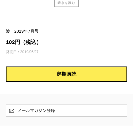
続きを読む
岸 政彦『図書室』
川上未映子／
犬や猫や風とおなじに
波 2019年7月号
102円（税込）
ローベルト・ゼーターラー、浅井晶子／訳『ある
発売日：2019/06/27
一生』（新潮クレスト・ブックス）
池澤夏樹／
天国へのロープウェイ
定期購読
東川篤哉『ハッピーアワーは終わらない―かがや
き荘西荻探偵局―』
大矢博子／
アラサー三人組、第二弾もトンチキ絶
好調！
メールマガジン登録
田中兆子『私のことならほっといて』