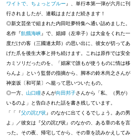
小川 糸『
ワイトで、ちょっとブルー
あつあつを召し上がれ
』、単行本第一弾が六月に刊
』
吉本ばなな『
キッチン
』
行されましたが、連載はまだまだ続きます！
サン=テグジュペリ、河野万里子／訳『
星の王子
◎新文芸坐で組まれた内田吐夢特集へ通い詰めました。
さま
』
名作『
飢餓海峡
』で、娼婦（左幸子）は大金をくれた一
度だけの客（三國連太郎）の思い出に、彼女が切ってあ
京極夏彦『今昔百鬼拾遺 天狗』
げた爪を後生大事と持ち続けます。これは原作では安全
［インタビュー］京極夏彦 取材・文 朝宮運河
カミソリだったのを、「娼家で誰もが使うものに情は移
／
天狗 驕り高ぶる者
らんよ」という監督の指摘から、脚本の鈴木尚之さんが
神楽坂〔和可菜〕へ籠って思いついたもの。
【コラム】
◎一方、
山口瞳
さんが
向田邦子
さんから「私、（男が）
三枝昂之・小澤 實／掌のうた
とんぼの本編集室だより
いるのよ」と告白された話を書き残しています。
愛すべき愚かものたちのメッセージ
（とんぼの
「「『
父の詫び状
』のなかに出てくるでしょう。あの男
本）
よ」／彼女は『父の詫び状』のなかの、ある章の名を言
本橋信宏『ベストセラー伝説』
った。その夜、帰宅してから、その章を読みかえしてみ