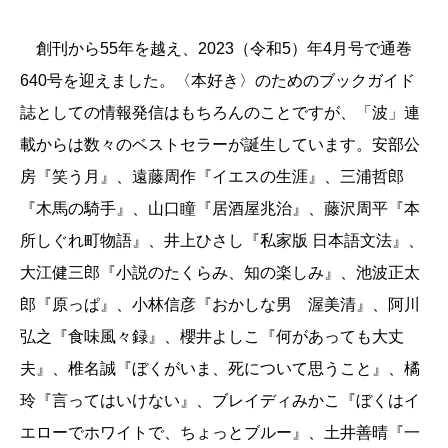
創刊から55年を越え、2023（令和5）年4月号で通巻
640号を迎えました。〈本好き〉のためのブックガイド
誌としての情報発信はもちろんのことですが、「波」連
載からは数々のベストセラーが誕生しています。安部公
房『笑う月』、遠藤周作『イエスの生涯』、三浦哲郎
『木馬の騎手』、山口瞳『居酒屋兆治』、藤沢周平『本
所しぐれ町物語』、井上ひさし『私家版 日本語文法』、
大江健三郎『小説のたくらみ、知の楽しみ』、池波正太
郎『原っぱ』、小林信彦『おかしな男 渥美清』、阿川
弘之『食味風々録』、櫻井よしこ『何があっても大丈
夫』、椎名誠『ぼくがいま、死について思うこと』、橘
玲『言ってはいけない』、ブレイディみかこ『ぼくはイ
エローでホワイトで、ちょっとブルー』、土井善晴『一