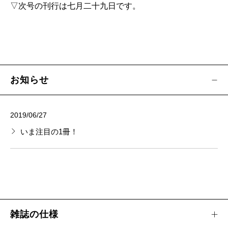
▽次号の刊行は七月二十九日です。
はらだみずき／やがて訪れる春のために 第7話
川本三郎／荷風の昭和 第14回
曽野綾子／人間の義務について 第6回
編輯後記 新潮社の新刊案内 編集長から
お知らせ
2019/06/27
いま注目の1冊！
雑誌の仕様