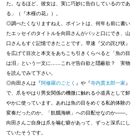
本橋信宏／
懐かしいあの本に会いたい
（新潮新
た。なるほど、彼女は、実に巧妙に告白しているのであ
書）
る」（『木槿の花』）。
◎調べたくなりますねえ。ポイントは、何年も前に書い
【新連載】
たエッセイのタイトルを向田さんがパッと口にでき、山
会田弘継／「内なる日本」をたどって
口さんもすぐ記憶できたことです。早速『父の詫び状』
【連載】
を広げて目次と本文をあちこち引きくらべると「魚の目
ブレイディみかこ／ぼくはイエローでホワイト
は泪」という一文に……これぞ告白欲と隠蔽欲？ 実物
で、ちょっとブルー 第19回
を読んでみて下さい。
伊藤比呂美／URASHIMA 第14回
◎向田さんは『
阿修羅のごとく
』や『
寺内貫太郎一家
』
土井善晴／おいしく、生きる。 第9回
で、爪をやはり男女関係の機微に触れる小道具として鮮
バリー・ユアグロー 柴田元幸 訳／
オヤジギャグ
やかに使っています。あれは魚の目をめぐる私的体験の
の華 第3回
変奏だったのか、「飢餓海峡」への目配せなのか――。
保阪正康／昭和史の陰影 第7回
向田さんご自身は爪を噛む癖があって、ずっと深爪にし
瀧井朝世／サイン、コサイン、偏愛レビュー 第1
ていたそうです。
12回