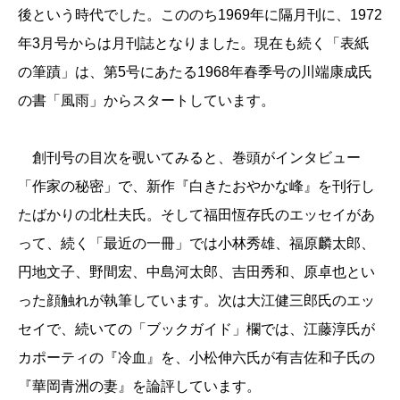
後という時代でした。こののち1969年に隔月刊に、1972
年3月号からは月刊誌となりました。現在も続く「表紙
の筆蹟」は、第5号にあたる1968年春季号の川端康成氏
の書「風雨」からスタートしています。
創刊号の目次を覗いてみると、巻頭がインタビュー
「作家の秘密」で、新作『白きたおやかな峰』を刊行し
たばかりの北杜夫氏。そして福田恆存氏のエッセイがあ
って、続く「最近の一冊」では小林秀雄、福原麟太郎、
円地文子、野間宏、中島河太郎、吉田秀和、原卓也とい
った顔触れが執筆しています。次は大江健三郎氏のエッ
セイで、続いての「ブックガイド」欄では、江藤淳氏が
カポーティの『冷血』を、小松伸六氏が有吉佐和子氏の
『華岡青洲の妻』を論評しています。