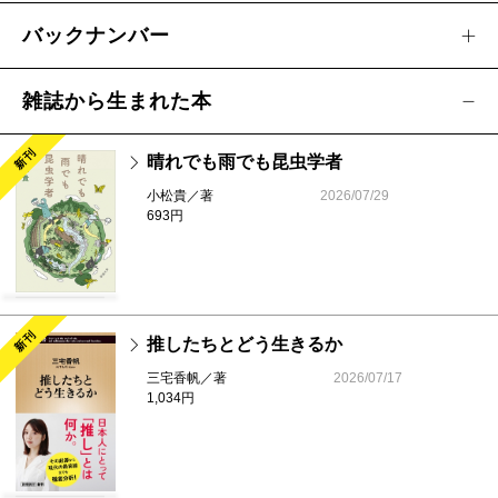
バックナンバー
雑誌から生まれた本
新刊
晴れでも雨でも昆虫学者
小松貴／著
2026/07/29
693円
新刊
推したちとどう生きるか
三宅香帆／著
2026/07/17
1,034円