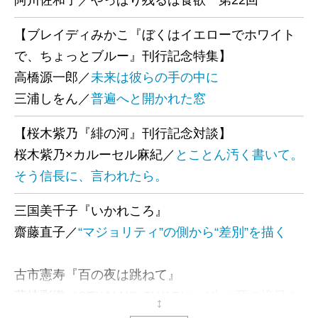
阿川佐和子／やっぱり残るは食欲 第22回
【ブレイディみかこ『ぼくはイエローでホワイト
で、ちょっとブルー』刊行記念特集】
高橋源一郎／
未来は彼らの手の中に
三浦しをん／
普遍へと開かれた窓
【桜木紫乃『緋の河』刊行記念対談】
桜木紫乃×カルーセル麻紀／
とことん汚く書いて。
そう信長に、言われたら。
三国美千子『いかれころ』
齋藤直子／
“マジョリティ”の側から“差別”を描く
古市憲寿『百の夜は跳ねて』
藤崎彩織（SEKAI NO OWARI）／
生と死の境目を
なぞる言葉