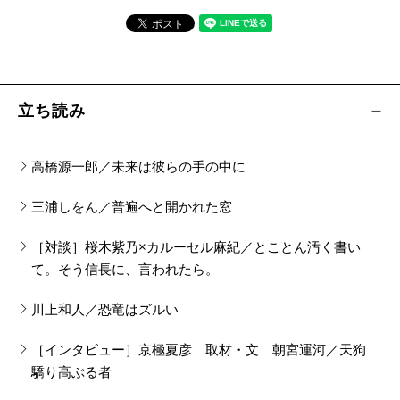
手塚マキ／
女を知ってはじめて、男は男を知る
近衛龍春『将軍家康の女影武者』
末國善己／
戦場で家康を守った側室
立ち読み
松田青子『じゃじゃ馬にさせといて』
柚木麻子／
「推し」は偏見を粉砕する
高橋源一郎／未来は彼らの手の中に
三浦しをん／普遍へと開かれた窓
群ようこ『じじばばのるつぼ』
吉田伸子／
確かな“視力”で描く、じじばばあるある
［対談］桜木紫乃×カルーセル麻紀／とことん汚く書い
て。そう信長に、言われたら。
ジーナ・キーティング、牧野洋／訳『NETFLIX コ
川上和人／恐竜はズルい
ンテンツ帝国の野望―GAFAを超える最強IT企業
―』
［インタビュー］京極夏彦 取材・文 朝宮運河／天狗
驕り高ぶる者
入山章栄／
「闘い」の歴史から見るネットフリッ