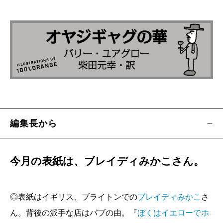
クスの凄さ
小林快次『恐竜まみれ―発掘現場は今日も命がけ
―』
川上和人／
恐竜はズルい
ポール・アンドラ、北村匡平／訳『黒澤明の羅生
門―フィルムに籠めた告白と鎮魂―』
北村匡平／
京マチ子と『羅生門』の亡霊へのレク
編集長から
イエム
【短篇小説】
今月の表紙は、ブレイディみかこさん。
北村 薫／ゆめ 後篇
◎表紙はイギリス、ブライトンでの
ブレイディみかこ
さ
【今月の新潮文庫】
ん。背後の派手な店はパブの由。『
ぼくはイエローでホ
私の好きな新潮文庫 夢眠ねむ／1cm以内の物語