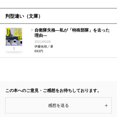
的に分けない伝統があった英米文化が、ついにコンピ
ュータを生み出すことになる。それが著者とどう関係
判型違い（文庫）
するのか。
形をとるか、機能をとるか。自衛隊という形が、自
自衛隊失格―私が「特殊部隊」を去った
理由―
分が考える機能を果たさなくなった時に、著者は自衛
2021/05/28
隊という組織、すなわち形を捨てた。しかしいずれそ
伊藤祐靖／著
693円
こには、新しい形が生まれてくるはずである。それは
いわば、ひとりでに生じてくるに違いない。それを見
るのが楽しみだが、残念ながら、もはや私には寿命が
不足している。
この本へのご意見・ご感想をお待ちしております。
（ようろう・たけし 解剖学者）
感想を送る
波 2018年7月号より
単行本刊行時掲載