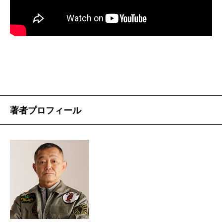
けたままで、命令はまだ取り消されてないという。私
は教室で教科書に墨を塗ったが、相変わらず教科書は
正しくなければいけないという謬見？ がまかり通っ
ている。じゃあ間違った教科書を使ったわれわれはど
うなるのか。その世代から橋本、小渕、森と、三人の
総理が出ている。間違った教科書を使わせ、それを教
室で訂正すると、総理大臣クラスの人材が輩出する。
著者プロフィール
それは例外だよ、例外。それを言うなら、著者もも
ちろん例外。中野学校を出て、その頃のことを子ども
に明るく話す父親なんて、例外に決まっている。これ
はとても大切な教育である。明治以降の日本の教育で
は、親は自分が育ったようには、子どもを育てられな
い。
目的を達することだけを考えたら話は簡単だ。著者