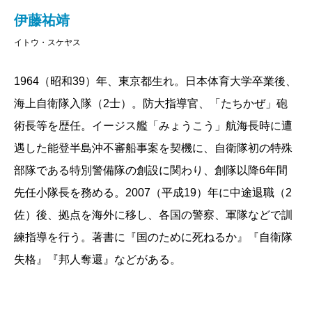
はそう書く。父親もそれを教えたという。私はそれを
伊藤祐靖
機能主義と呼ぶ。機能を果たすことが全てになるから
イトウ・スケヤス
である。機能主義はわかりやすい。私は形を専門に選
んだから、機能主義のわかりやすさに憧れる。しかし
1964（昭和39）年、東京都生れ。日本体育大学卒業後、
もちろん世界は機能だけでできているのではない。生
海上自衛隊入隊（2士）。防大指導官、「たちかぜ」砲
きものでは、形と機能は共存していて、両者は不可分
術長等を歴任。イージス艦「みょうこう」航海長時に遭
である。自衛隊という組織は形だが、戦いの実践は機
遇した能登半島沖不審船事案を契機に、自衛隊初の特殊
能である。
部隊である特別警備隊の創設に関わり、創隊以降6年間
解剖学と生理学はもともと不可分で、英国では、形
先任小隊長を務める。2007（平成19）年に中途退職（2
を扱う解剖学と、機能を扱う生理学は、解剖生理学雑
佐）後、拠点を海外に移し、各国の警察、軍隊などで訓
誌と題する学術雑誌で共存していた。この二つを分け
練指導を行う。著書に『国のために死ねるか』『自衛隊
るのは、大陸系の学問である。どちらが正しいとは言
失格』『邦人奪還』などがある。
えない。でもとりあえずこれまでは、アングロサクソ
ンの機能主義が世界を制覇してきた。形と機能を学問