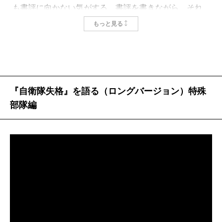
も書評に向かない気がする。書評を書きながら、それ
を言うのは、いささか問題だが、そう思うから仕方が
もっと見る
ない。書評は傍から見るもので、体を張って、本気で
書評するというのは、なんだか変。
このあたりがこの本の「読みどころ」である。『自
衛隊失格―私が「特殊部隊」を去った理由―』という
『自衛隊失格』を語る（ロングバージョン）特殊
タイトルだが、じつは著者が失格したのではない。失
部隊編
格したのは自衛隊である。防衛大学校に至っては、ほ
とんど話にならない。だからこの本の中でも、あまり
話になっていない。体を張って、本気で勤めてみた
ら、自衛隊という相手が自分に失格してしまったとい
う物語である。
軍国バアサンというのは著者の祖母である。この人
が防大の卒業式で全員が帽子を投げるのを見て、カン