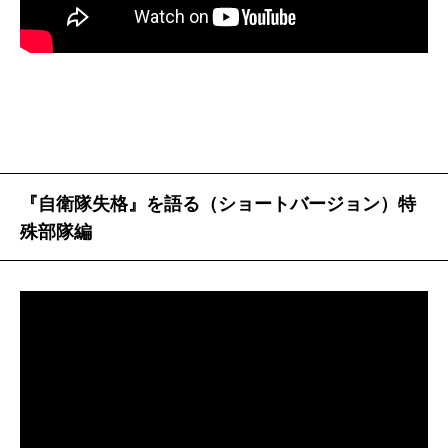
カンに怒る。官給品を放り投げるとは、なにごとか。
私も古いから、心中でバアサンに拍手を送る。著者は
アメリカの士官学校では、帽子は自費で買うから、と
書いている。
この本は著者の第二作といってよい。前著の『国の
ために死ねるか』（文春新書）は衝撃的だった。こう
『自衛隊失格』を語る（ショートバージョン）特
いう人がまだいたか。そう思った。父親は陸軍中野学
殊部隊編
校で、祖母は軍国バアサン。それなら右翼だろうとい
うのは、戦後の典型的な偏見である。大学紛争の最左
翼は全共闘だが、北一輝を読んだりしているんだか
ら、思想そのものに右も左もない。政治的な情勢で左
右という表現が決まるだけのこと。
この本では前作であまり触れなかった自分の生い立
ち、家族のことが詳しい。父親は蒋介石暗殺命令を受