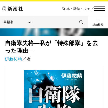
本・雑誌・ウェブ
詳細検索
自衛隊失格―私が「特殊部隊」を去
った理由―
伊藤祐靖
／著