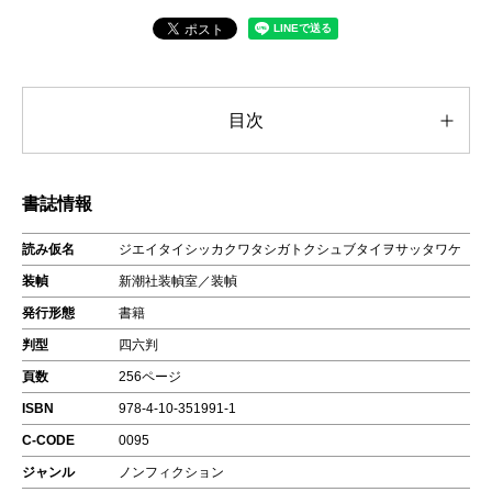
目次
書誌情報
読み仮名
ジエイタイシッカクワタシガトクシュブタイヲサッタワケ
装幀
新潮社装幀室／装幀
発行形態
書籍
判型
四六判
頁数
256ページ
ISBN
978-4-10-351991-1
C-CODE
0095
ジャンル
ノンフィクション