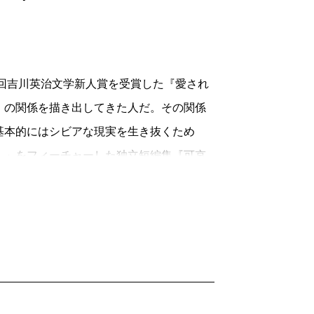
し、芽衣子の過去を掘り起こしながら、よ
うに、他者に対し攻撃的な発言をしてし
回吉川英治文学新人賞を受賞した『愛され
想なこの人を拒絶せず、コメントを読み続
」の関係を描き出してきた人だ。その関係
と感じるがゆえに、相手に対する哀れみは
基本的にはシビアな現実を生き抜くため
んでいて息苦しくなった。
人」をフィーチャーした独立短編集『可哀
uzzが語源だそうだ。蠅を払うように、目
にいっている。古今東西、地獄巡りがエン
のだろうか。蠅を気にするあまり、かえっ
しさから逃れるには何が一番良いのか、芽
世の中が改元で賑わっていた頃、最寄り
え続けてしまう。
と遭遇し、スマホで撮影した動画をツイッ
に潜む優越感がじわじわと滲んできた。
ない。ひどい。可哀想。誰かが誰かに怒っ
てから、青春を取り戻すように恋人や友人
のかもしれない、と通知欄を眺めていると
紹介された詩乃と友達になる。自分にはな