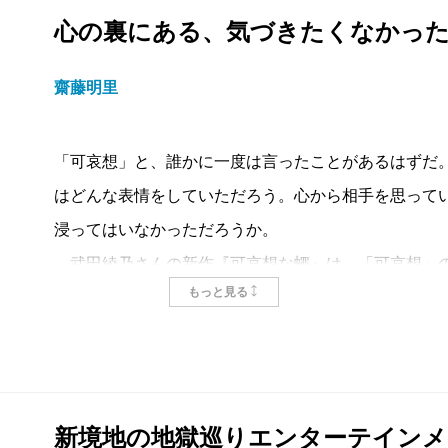
心の裏にある、気づきたくなかっ
齋藤明里
「可哀想」と、誰かに一度は言ったことがあるはずだ
はどんな表情をしていただろう。心から相手を思って
浸ってはいなかっただろうか。
武田綾乃さんの新作『可哀想な蠅』は、「可哀想」の
もっと見る
けられるような短編集だった。
表題作の主人公は大学生の芽衣子。彼女は捨て猫の入
こっそり撮影し、Twitterに載せたところ大バズり
プライが執拗に届きだすも、芽衣子はそのアカウント
新境地の地獄巡りエンターテインメ
早くブロックしろと言われても、面白がるそぶりを見