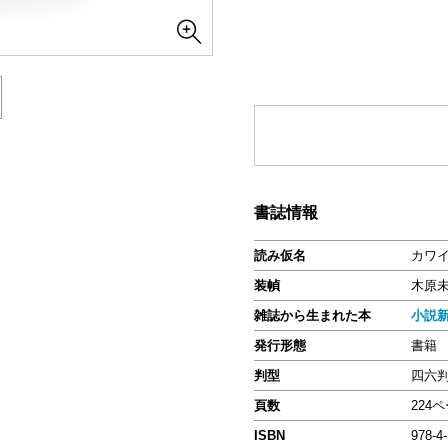
書誌情報
読み仮名
カワ
装幀
木原
雑誌から生まれた本
小説
発行形態
書籍
判型
四六
頁数
224
ISBN
978-4