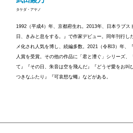
思う〉。一方で、投稿者である芽衣子に粘着的に絡ん
い彼女の可愛らしさや優しさに惹かれ仲を深めるが、
タケダ・アヤノ
は「ブロックしなよ」と助言するが、芽衣子は放置す
が同僚のDVを理由に逃げ込んでくる。可哀想な詩乃
で、当該アカウントをウォッチングするためだ。そこ
違う形で自分が満たされていくのを感じた麻希は、彼
1992（平成4）年、京都府生れ。2013年、日本ラ
ない。〈もし私が拒絶したせいで、彼が絶望したら？
った。
日、きみと息をする。』で作家デビュー。同年刊行した
のでもあったのだ。ところが、作家は主人公に対して
助けてくれたお礼にと、料理や掃除などで奉仕する詩
メ化され人気を博し、続編多数。2021（令和3）年
紗という「女二人」の関係に、決定的な亀裂が入る出
ていく。そして詩乃にはずっと可哀想なままでいてほ
人賞を受賞。その他の作品に「君と漕ぐ」シリーズ、
第二編「まりこさん」は、転勤により三十歳を前にし
介護で潰されてしまった麻希は、他者から、あなたは
て』『その日、朱音は空を飛んだ』『どうぞ愛をお叫
が、小学生の一時期だけ仲が良かった三十歳年上のま
とが許せなかった。可哀想な環境に居たのは事実でも
つきなふたり』『可哀想な蠅』などがある。
も私を子ども扱いするけれど、まりこさんは私を一人
だ。そんな麻希が、自分より哀れだと思える存在を見
はそう思っていたが、母は異なる評価を下した。〈大
出会ってしまう。大切な友人だけれどずっと可哀想な
の〉。久しぶりに彼女の家を訪れると当時に輪をかけ
から私にだけ尽くしてほしい。そんな彼女のアンバラ
を再開させると……。
た。しかしそれによって、二人の仲が少しずつ崩れて
第三編「重ね着」は、本書収録作で唯一ホッとできる
様々な角度からの「可哀想」を描きだした、この短編