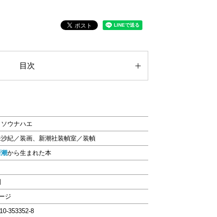
目次
イソウナハエ
未沙紀／装画、新潮社装幀室／装幀
新潮
から生まれた本
判
ページ
-10-353352-8