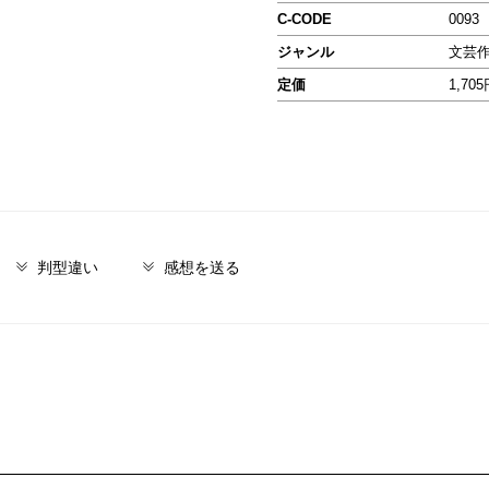
C-CODE
0093
ジャンル
文芸
定価
1,70
判型違い
感想を送る