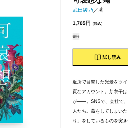
可哀想な蠅
武田綾乃
／著
1,705円
（税込）
書籍
試し読み
近所で目撃した光景をツイ
質なアカウント。芽衣子は
が――。SNSで、会社で
人たち。蓋をしてしまいた
り」をしているものを突き