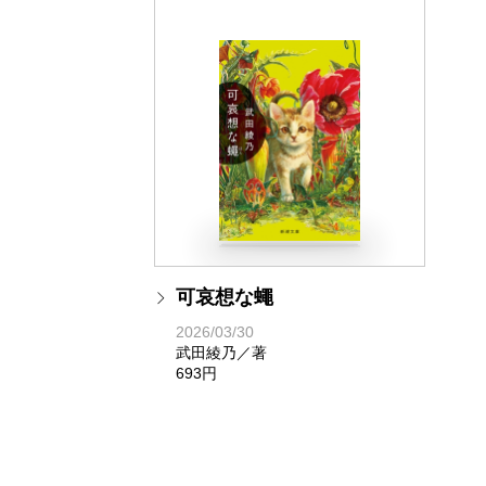
可哀想な蠅
2026/03/30
武田綾乃／著
693円