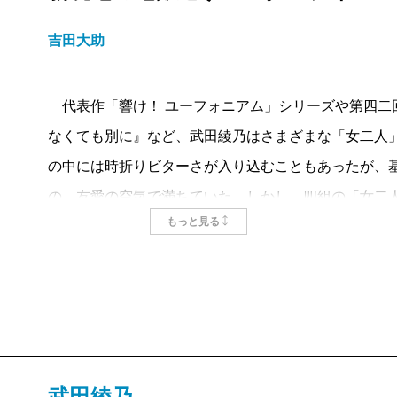
いと思っていたが、攻撃的なコメントはエスカレート
吉田大助
り過激になっていく……。
芽衣子は過去の出来事から、この匿名アカウントのよ
代表作「響け！ ユーフォニアム」シリーズや第四二
まう人の弱さを知っていた。だからこそ、惨めで可哀
なくても別に』など、武田綾乃はさまざまな「女二人
けてあげようと思ったのだ。自分が優位に立っている
の中には時折りビターさが入り込むこともあったが、
膨らんでいく。その後の彼女に巻き起こる展開に、読
の、友愛の空気で満ちていた。しかし、四組の「女二
「バズる」とは蜂や蠅の羽音を表す擬音語である英語b
もっと見る
想な蠅』は様子が違う。完全に、地獄の釜の蓋を開け
障りなものを無視し続ければ、自分の世界は守られる
ターテインメントで無かったことはない。
て、羽音は大きく聞こえてくるのかもしれない。煩わ
表題作に当たる第一編の主人公は、大学生の芽衣子。
衣子のあの選択は正しかったのか、読了後もずっと考
駅の近くで猫の入った段ボールを蹴っているおじさん
また、書き下ろしの「呪縛」からは、「可哀想」の裏
ターに投稿したところバズりにバズった。〈信じられ
父の介護で学生時代を楽しめなかった麻希は社会に出
て、憤慨して、満足する。人間って実は怒りたがりな
を作っていく。そんな日々のなかで、麻希は同僚から
武田綾乃