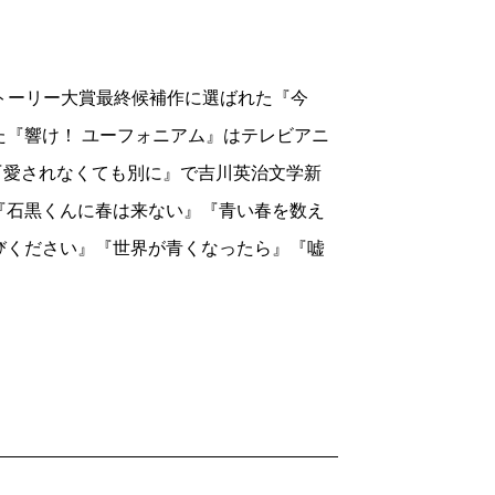
でくるアカウントも現れた。親友の里依紗
ある時、恋人と破局した麻希の元に、詩乃
る。よく吠える動物を「飼う」という感覚
を匿いながら共同生活を送る中で、恋愛とは
に介在するのは、意地悪な気持ちだけでは
女との関係性を自らの手で歪めていくのだ
ブストーリー大賞最終候補作に選ばれた『今
〉。社会正義に基づく、慈悲深さによるも
『響け！ ユーフォニアム』はテレビアニ
大きな試練を与える。それは芽衣子と里依
乃に対して、麻希はどんどん傲慢になっ
、『愛されなくても別に』で吉川英治文学新
来事だった。
しいと願う。学生時代のほとんどを家族の
『石黒くんに春は来ない』『青い春を数え
て故郷で働くことになった会社員・由美
可哀想なヤングケアラーだねと言われるこ
びください』『世界が青くなったら』『嘘
りこさんのことを思い出す。〈大人はいつ
、人から可哀想だと思われたくなかったの
の人間として見てくれる〉。幼い頃の由美
つけたとき、優越感という初めての感情に
人と大人だと、あの人と関わるのは難しい
ままでいてほしい。私が助けてあげたのだ
た猫屋敷となっており、二十年ぶりに交流
ンスな心が、痛いほどこちらに伝わってき
いく様が一層やるせない。
テイストだ。京都の実家で暮らす独身の
集。「まりこさん」では、年齢や立場が