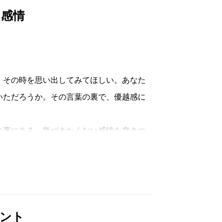
た感情
。その時を思い出してみてほしい。あなた
いただろうか。その言葉の裏で、優越感に
裏にある、気づきたくない感情を突きつ
った段ボールを蹴り続ける男性の動画を
。その後、匿名のアカウントから嫌がらせのリ
を「飼うように」眺めはじめる。友人から
ント
せて聞く耳持たず。反応さえしなければい