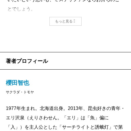
種のマンネリ感にすらつながっている。
に真剣に向き合い、だからこそ清廉なだけではいられ
とでしょう。
櫻田智也のとった手法は異なる。
ず、互いに簡単に通じ合えず反目することもある。そ
そんな贅沢な望みが叶う作品がこの『失われた貌』
もっと見る
『失われた貌』に登場する警察官たちは、管轄の軋轢
んな単なるキャラクターを超えた生々しい人間の描き
です。真相によって物語の位相が変わるという本来の
も多少描かれはするものの、互いを尊重し、同じ方向
方は、作者がこれまで丹念に積み上げてきた経験の賜
意味での「どんでん返し」と、一見なんの関係もなく
を向き、市民の安全を第一として動くことのできる実
物だろう。時にコミカルな掛け合いを、時に痛切な吐
見えていた出来事が終盤に別の意味を持って立ち現れ
直な人々だ。そして作者は彼らの行動に、さりげな
露を交えながら進む捜査は、つい論理と証拠に囚われ
るという真の「伏線回収」がここにあります。
著者プロフィール
く、ささやかな「隙」を挿し込む。星占いを素直に信
がちな私に、事件とは人の営みと切り離せないものな
もちろん、それだけではありません。凄まじく緻密
じる部下。訪問先の店名を勘違いし、頓珍漢なことを
のだと教えてくれる。読み終えた時、誰の頭にも必ず
に構築されたプロットに、複雑な心の機微、ままなら
言う隣の署の主任。いつも胃薬をもらい損ねる日野。
櫻田智也
お気に入りの登場人物が浮かんでいるはずだ。私のお
ない人生、どうにもならない関係性など、人間ドラマ
彼の家庭内で交わされるホットドッグにまつわる議論
気に入りは日野が聞きこみに訪れたバーのマスター。
サクラダ・トモヤ
の魅力がふんだんに盛り込まれています。いや、その
――。勤務描写・生活描写の中に、これらの「隙」が
客について話すのを愛想なく拒むくせに、ある来店者
心の機微こそが、物語を動かす原動力になっていると
1977年生まれ。北海道出身。2013年、昆虫好きの青年・
シームレスに挿入される。この一見余分な、かわいら
についてはやけに素直に口を開く。そのわけを尋ねる
いうことが、読み進むうちにお分かりいただけると思
エリ沢泉（えりさわせん。「エリ」は「魚」偏に
しい「隙」の連続が、警察官たちにリアルな質感と体
と、「俺が義理立てるのは客に対してだけさ。その人
います。
「入」）を主人公とした「サーチライトと誘蛾灯」で第
温を与えている。いい人たちだな、こういう人たちに
は、なにも注文しなかった」。なかなか憎い人物では
2025年のミステリを代表する一冊、というだけでな