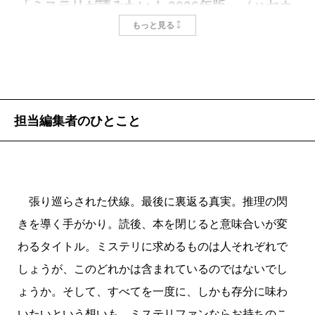
「ミステリが読みたい！ 2026年版」（ハヤカ
る。バーのマスターに探りを入れるワンシーンなどは
安心を。本作ではこの点にこそ櫻田智也の手腕が存分
ワミステリマガジン 2026年1月号）国内篇1
もっと見る
掛け値なしにかっこよく、ハードボイルド作品として
に発揮されており、読者の思考を巧みに整理しながら
位！
の風味も備えている。
決して飽きさせることはない。そしてささいな描写
けれど、『失われた貌』最大の魅力は、作中の警察
が、後になって驚きの真相の引き金となって読者の額
官たちがまとう「人間味」の出し方にある。
に突き付けられる。ぜひ「あそこがいい」「いや、あ
担当編集者のひとこと
警察小説の登場人物には常に二面性が求められる。
のフックもうまかった」と誰かと感想を語り合いたい
捜査班の一員として役目をこなし犯人逮捕に貢献す
のだけれど、しばらくは皆さんの手元にこの本が行き
る、歯車的な側面と、そんな組織内でも「個」を発揮
渡るのを待つしかない。
し読者の共感を喚起する、人間的な側面。器用貧乏な
また、この作品は警察小説としても独特の骨太さを
張り巡らされた伏線。最後に裏返る真実。推理の閃
作家の場合、家庭内不和やハラスメントといった過剰
備えている。合同捜査をめぐる他署との主導権の綱引
きを導く手がかり。読後、本を閉じると意味合いが変
な要素を盛り込むことで「人間味」を担保しようとす
き、因縁の過去を持つ同僚、なぜか口の重い事件関係
わるタイトル。ミステリに求めるものは人それぞれで
る。だからフィクションに登場する刑事たちは、妻と
者、激務によって歯がゆい距離感の空いた家族――。
しょうが、このどれかは含まれているのではないでし
別居中だったり、そりの合わない上司がいたりする。
日野を悩ませる登場人物たちは、決して事件解決への
ょうか。そして、すべてを一度に、しかも存分に味わ
この手法は国内外問わず警察モノの様式美となり、一
ハードルの役割のみで用意されるのではない。なにか
いたいという想いも、ミステリファンならお持ちのこ