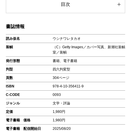
目次
書誌情報
読み仮名
ウシナワレタカオ
装幀
（C）Getty Images／カバー写真、新潮社装幀
室／装幀
発行形態
書籍、電子書籍
判型
四六判変型
頁数
304ページ
ISBN
978-4-10-356411-9
C-CODE
0093
ジャンル
文学・評論
定価
1,980円
電子書籍 価格
1,980円
電子書籍 配信開始日
2025/08/20