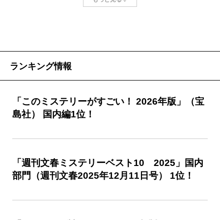
捜査と謎解きのハイブリッド。
J県の山中で発見された男性の身元不明死体は、顔を
ととなる。
すべてのピースがひとつに収まるのが驚異的。
潰され、歯を抜かれ、両手首まで切り落とされてい
顔のない死体の発見と前後して、大小さまざまな事
た。臨場したのは所轄署の新任係長・日野。警察の捜
件が起きる。不審者による児童への声かけ事案、顔の
査の結果、同時期に近場で起きていた事件と死体がつ
ない死体とは別の変死体が見つかった部屋の住人の行
ランキング情報
ながり、身元が特定される。しかし、犯人は誰なの
▼米澤穂信、【ガッツポーズ】
方不明案件、卑劣な脅迫の痕跡……。主人公である捜
か。身元をここまで念入りに隠そうとしたのはなぜな
査係長・日野雪彦はそれぞれに関わってゆくのだが、
成熟した小説が大胆な真相に至る──。
「このミステリーがすごい！ 2026年版」（宝
のか。事件の裏では誰と誰がつながり、何が起こって
その捜査手法はいたずらにエンタメに傾くことなく、
島社） 国内編1位！
こういうミステリを待っていた。ついに、来てくれ
いたのか……。複数の事件と関係者たちの過去をめぐ
基本に忠実で一見すると地味ですらある。それでいて
た。
り、日野は思わぬ混沌へ踏み入る。
複数の事件が絡み合い、増える事件関係者たちへの聞
トンネルを抜けるたび新たな景色が飛び込むよう
きこみを中心としたストーリーを展開させることは、
「週刊文春ミステリーベスト10 2025」国内
に、暗中模索の中で移り変わる場面ごとの空気が印象
多くのミステリ小説家にとってどう見所を作ったもの
部門（週刊文春2025年12月11日号） 1位！
的だ。ゴミ屋敷と化していた第一発見者の実家で、父
かと頭を抱える難題だ。ここをクリアできないと、ど
と娘との間に流れる生々しい緊張感が描かれたかと思
んなに驚きのクライマックスが控えていても、そこに
えば、署を訪問した小学生との無邪気なやりとりもあ
たどり着くまでに読者の根気が尽きかねない。だがご