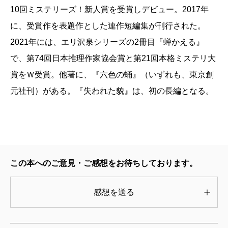
10回ミステリーズ！新人賞を受賞しデビュー。2017年
捜査してもらいたいな、と心から思える。
ないか。
く、今年のエンターテインメントを代表する一冊とし
に、受賞作を表題作とした連作短編集が刊行された。
他愛ないようでいて難しい、「人間味」をにじませ
すべての謎が解かれた後、一人の人物に向けて日野
て、自信を持ってお薦めいたします。（出版部 H・
2021年には、エリ沢泉シリーズの2冊目『蝉かえる』
るためのバランス感覚。ユーモアミステリを下地とす
が言葉を告げる。事件が解決した後ではなく、あくま
A）
で、第74回日本推理作家協会賞と第21回本格ミステリ大
る櫻田智也ならではの武器だ。そして油断ならないこ
で謎が解かれた後というのが肝だ。そしてその言葉は
賞をＷ受賞。他著に、『六色の蛹』（いずれも、東京創
とに、事件の核もこの「人間味」の中に隠されてい
主人公がミステリにおける探偵ではなく、警察官だか
2025/10/28
元社刊）がある。『失われた貌』は、初の長編となる。
る。細いヒントを手繰りながら捜査を進める日野の先
らこそ口にできた言葉であろうと思う。ぜひ、読者の
に待つのは、やさしさと、やるせなさがせめぎ合うよ
皆さんの目で確認していただきたい。
うな真相だ。自分だったらどうしただろうか。読み終
とにかく、櫻田智也ならではの警察ミステリを堪能
えたあと、ふと考えてしまった。
できた一冊であった。
ところで本作、宣伝にもかなり力が入っている模
この本へのご意見・ご感想をお待ちしております。
様。SNSに流れてくるプロモーションには「伏線回
（いまむら・まさひろ 作家）
収」「どんでん返し」の惹句が躍る。
感想を送る
波 2025年9月号より
もちろん版元としては売れなければ意味がないし、
単行本刊行時掲載
大きく扱ってもらえるのは作家冥利につきること、で