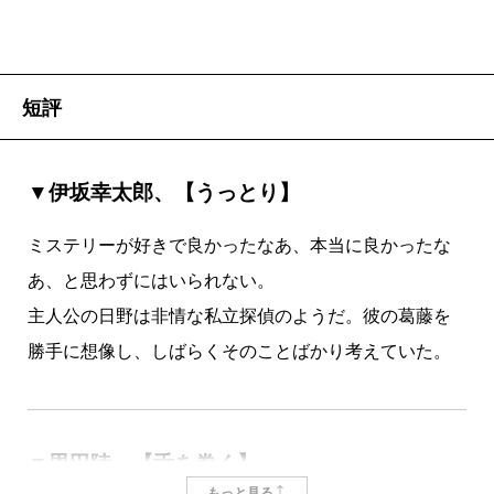
を維持しつつ、社会性の反映と謎解きのロジックにも
り、すでに失踪宣告を受けていたのだ――。
注力。小説的な完成度がぐっと増し、高い評価を獲得
冒頭からミステリ好きの心を搔き立てる“顔のない死
した。三作目『六色の蛹』でもこの路線に磨きがかか
体”の登場である。『失われた貌』のタイトルとカバー
短評
り、櫻田智也は早くも作家として完成されたのだ、と
デザインを見ただけで琴線にふれる人もきっと多いは
思っていた。……のだが。
ずだ。しかしこの死体が登場した際、私は内心で首を
▼伊坂幸太郎、【うっとり】
最新作『失われた貌』は、これまでとは毛色の異な
ひねった。科学捜査技術の発達した現代の街でそれを
る長編県警小説であるという。一読して、さらに驚い
登場させたところで、どうやって謎を維持するのだろ
ミステリーが好きで良かったなあ、本当に良かったな
た。カッチリしているのに中心は温かい、あまりない
う。探偵の論理のみが頼りとされるクローズド・サー
あ、と思わずにはいられない。
読み味の警察小説なのだ。つくづく追いかける価値の
クルの中ならいざ知らず、警察の捜査が及ぶ場所で“顔
主人公の日野は非情な私立探偵のようだ。彼の葛藤を
ある作家である。そういえばデビュー前は、ウェブメ
のない死体”を出すメリットがどれほどあるのかと思っ
勝手に想像し、しばらくそのことばかり考えていた。
ディア「デイリーポータルZ」のライターであったと
たのである。作中ではやはり、血液型や足紋などから
か。まだまだ隠していそうですね、抽斗を。
死体の身元は早々にして割れる。だからこそ、犯人は
『失われた貌』のストーリーもまた、意外性の連続で
なぜここまで手間をかけて死体を損壊させたのかとい
▼恩田陸、【舌を巻く】
読者を翻弄する。
う新たな謎が、物語の背後で不気味な存在感を放つこ
もっと見る