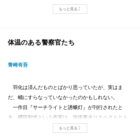
人探偵による連作短編とはまったく異なる警察ものだ
もっと見る
というのだから、期待が高まるのも無理からぬことだ
ろう。この作品を一言で表すのなら、熟成の進んだウ
イスキーのような、奥深い味わいのミステリである。
体温のある警察官たち
単なる謎解き、単なる警察小説、あるいは人間ドラマ
ではなく、いくつものタイミングで豊かに表情を変え
青崎有吾
る櫻田ミステリの新境地だ。
物語は、山奥の谷底で男性の死体が見つかったこと
羽化は済んだものとばかり思っていたが、実はま
から始まる。死体は他殺であるのみならず、顔を潰さ
だ、蛹にすらなっていなかったのかもしれない。
れ、歯を抜かれ、手首から先を切り落とされるとい
一作目『サーチライトと誘蛾灯』が刊行されたと
う、徹底して身元を隠蔽しようとした痕跡があった。
き、櫻田智也という作家は、泡坂妻夫リスペクトとト
そして事件報道後、所轄署の生活安全課を一人の小学
リッキーな構成を売りとする、ユーモアミステリの担
生が訪れ、「死体はぼくのお父さんじゃないんです
もっと見る
い手に見えた。二作目『蟬かえる』では爽やかな筆致
か？」と質してくる。彼の父は十年前に行方不明とな