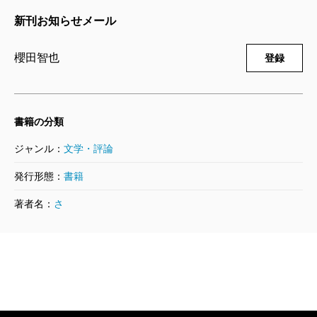
はあるのだが。プロモーションで喧伝されるインパク
新刊お知らせメール
トと実際の読み味には、やや温度差があるように感じ
櫻田智也
登録
た（私の読み方がズレているだけかもしれません
が）。せっかく読者にリーチしても、この温度差が興
を削ぐことになってしまってはもったいない。という
書籍の分類
わけで、この文章を読まれている方には一言添えてお
ジャンル：
文学・評論
こうと思う。
『失われた貌』は、やさしさとやるせなさの警察小説
発行形態：
書籍
だと思います。これ、念頭に置いておいてください。
著者名：
さ
（あおさき・ゆうご 作家）
波 2025年9月号より
単行本刊行時掲載