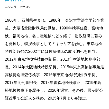
な」と思ってしまった。
ニシムラ・ヒサヨシ
私はサービス業の人にやたらと横柄な態度を取る人
や、相手によってコロコロと態度を変える人が、心底
1960年、石川県生まれ。1986年、金沢大学法文学部卒業
不思議でならない。いつも「なんて無防備なんだろ
後、大蔵省北陸財務局に勤務。1990年検事任官。宮崎地
う」と思うのだ。今この場所ではサービスを提供する
検、福岡地検、名古屋地検などを経て、財政経済に強み
側の人かもしれないが、別の場所で会う時、あるいは
を発揮し、特捜検事としてのキャリアを歩む。東京地検
将来会う時は、逆の立場になったり、あなたの顧客と
特捜部時代の2002年には佐藤優氏の取り調べを担当。
なる人かもしれないのに。
2012年東京地検特捜部副部長、2013年横浜地検刑事部
「保身」と「身を守ること」は違う。
長、2014年大阪地検特捜部長、2015年東京高検検事兼最
ましてや、検事という、独任制で多くの人の人生、
高検特別捜査係検事、2016年東京地検特別公判部長、
もちろんおのれの人生も左右する仕事に就いているの
2017年同刑事部長、2018年青森地検検事正、2019年高
ならば、「責任の範囲」と真の「保身」を考えたら、
松地検検事正を歴任し、2020年退官。その後、霞ヶ関公
そうとう用心深くならざるを得ないはずだ。
証役場で公証人を務め、2025年7月より弁護士。
誰に対する責任なのか。なんのための責任なのか。