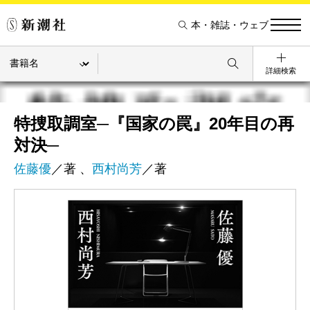
本・雑誌・ウェブ
詳細検索
特捜取調室─『国家の罠』20年目の再
対決─
佐藤優
／著 、
西村尚芳
／著