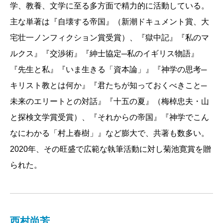
学、教養、文学に至る多方面で精力的に活動している。
になっている時代もないのではないかと思う。SNSで
主な単著は『自壊する帝国』（新潮ドキュメント賞、大
も政治でも経済でも、誰もが「私のせいじゃない」と
宅壮一ノンフィクション賞受賞）、『獄中記』『私のマ
主張し、「悪いのはあいつだ」と責任を負わせる相手
ルクス』『交渉術』『紳士協定─私のイギリス物語』
を血眼になって探している。皆が被害者の席に座ろう
『先生と私』『いま生きる「資本論」』『神学の思考─
として椅子取りゲームをしている状態だ。加害者の席
キリスト教とは何か』『君たちが知っておくべきこと─
だけがいつも空席だが、被害者席に座っているつもり
未来のエリートとの対話』『十五の夏』（梅棹忠夫・山
が、いつのまにか加害者席になっていることも珍しく
と探検文学賞受賞）、『それからの帝国』『神学でこん
ない。
なにわかる「村上春樹」』など膨大で、共著も数多い。
主なテーマは、ここ二十年の検察の不祥事や司法シ
2020年、その旺盛で広範な執筆活動に対し菊池寛賞を贈
ステムの不備について。カルロス・ゴーンの海外逃亡
られた。
や、素人目に見てもむちゃくちゃ根拠に乏しい冤罪事
件など、信じられないような事件が次々と起きた。録
音されているのに暴言を吐く若い検事、証拠の隠蔽や
捏造を図った検事に至っては、正直、「なんと無防備
西村尚芳