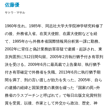
き、異状を感じたらすぐに上に上げて、公の話題にし
佐藤優
ろ、と繰り返し言われたのである。
サトウ・マサル
そのせいか、足かけ十一年の会社員生活を送った中
1960年生れ。1985年、同志社大学大学院神学研究科修了
で、転職してからも、私がいちばん軽蔑したのは「責
の後、外務省入省。在英大使館、在露大使館などを経
任の範囲」が分からない人だった。たとえば、外の人
て、1995年から外務本省国際情報局分析第一課に勤務。
に対して「うちのバイトが無能でミスしたんで」と言
2002年に背任と偽計業務妨害容疑で逮捕・起訴され、東
い訳する人とか、ばっちり決裁印を押しているくせに
京拘置所に512日間勾留。2005年2月執行猶予付き有罪判
「知らない」「覚えてない」と白ばっくれる人とか、
決を受ける。2009年6月に最高裁で上告棄却、執行猶予
「なんでも相談してね」と言っておいて、結局「部下
付き有罪確定で外務省を失職。2013年6月に執行猶予期
の失敗は部下のもの、部下の成功は私のもの」にする
間を満了、刑の言い渡しが効力を失った。2005年、自ら
人とか。
の逮捕の経緯と国策捜査の裏側を綴った『国家の罠─外
本書を一読して、これは「責任」についての話だ
務省のラスプーチンと呼ばれて』で毎日出版文化賞特別
な、と思った。
賞を受賞。以後、作家として外交から政治、歴史、神
考えてみると、今くらい、世界中で「責任」が話題