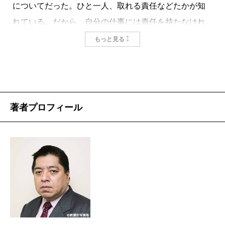
についてだった。ひと一人、取れる責任などたかが知
れている。だから、自分の仕事には責任を持たなけれ
ばならないが、自分の責任の取れる範囲を超えたもの
もっと見る
は即刻手放しなさい、と言われたのである。
同時に、自分の身は自分で守らなければならない、
とも刷り込まれた。組織というものは、組織全体の保
身のために、一部の構成員に責任を負わせて切ること
著者プロフィール
がある。だから、自分の身を守るためには、とにかく
上に報告すること、と言われた。当時、私は生命保険
会社の新契約の事務部門にいた。生命保険というのは
文字通り命に値段を付ける商品であるため、怪しい契
約、ヤバそうな契約、というのがしばしば紛れこんで
くる。なので、違和感を覚えたものやイレギュラーな
ものがあったら、その場で報告せよ。要は観察眼を磨