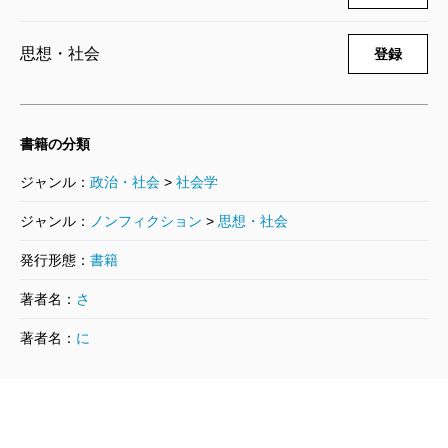
が、「誰かのせい」の大合唱に満ちたこの世界で、心
穏やかに暮らしていく「よすが」になるのではないだ
思想・社会
登録
ろうか。
書籍の分類
（おんだ・りく 小説家）
波 2026年6月号より
ジャンル：
政治・社会
>
社会学
単行本刊行時掲載
ジャンル：
ノンフィクション
>
思想・社会
発行形態：
書籍
著者名：
さ
著者名：
に