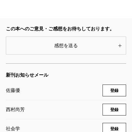
佐藤優氏と西村尚芳氏の場合、それはひじょうに明
確だった。
佐藤氏は日本とロシアの関係改善という国益。西村
この本へのご意見・ご感想をお待ちしております。
氏は、時代の風による騒ぎを鎮めるという公益。どち
らも目的ははっきりしており、そのための落としどこ
感想を送る
ろを探し、ある意味協力しあった『国家の罠』が共感
を得たのは、これこそが大人の、職業人としての責任
の取り方だと読者が思ったからなのではないか。
新刊お知らせメール
そう、ひと一人が取れる責任など、たかが知れてい
る。その重さに見合う力と度量がなければ、決して
佐藤優
登録
「責任を取る」ことなどできない。そのいっぽうで、
自分のできる範囲で責任を果たしたい、と思っている
西村尚芳
登録
無数の人々もいる。果たして自分の持てる「責任の範
囲」はどこまでなのか。それをシビアに見極めること
社会学
登録