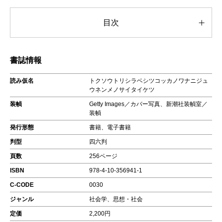
目次
書誌情報
読み仮名
トクソウトリシラベシツコッカノワナニジュ
ウネンメノサイタイケツ
装幀
Getty Images／カバー写真、新潮社装幀室／
装幀
発行形態
書籍、電子書籍
判型
四六判
頁数
256ページ
ISBN
978-4-10-356941-1
C-CODE
0030
ジャンル
社会学、思想・社会
定価
2,200円