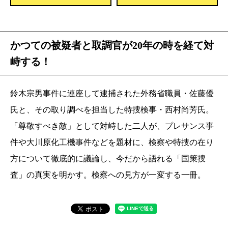
かつての被疑者と取調官が20年の時を経て対
峙する！
鈴木宗男事件に連座して逮捕された外務省職員・佐藤優
氏と、その取り調べを担当した特捜検事・西村尚芳氏。
「尊敬すべき敵」として対峙した二人が、プレサンス事
件や大川原化工機事件などを題材に、検察や特捜の在り
方について徹底的に議論し、今だから語れる「国策捜
査」の真実を明かす。検察への見方が一変する一冊。