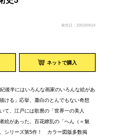
術史5
発売日：2003/09/24
ネットで購入
世紀後半にはいろんな画家のいろんな絵があ
描ける」応挙、蕭白のとんでもない奇想
いて、江戸には歌麿の「世界一の美人
者絵があった。百花繚乱の「へん（＝魅
、シリーズ第5作！ カラー図版多数掲