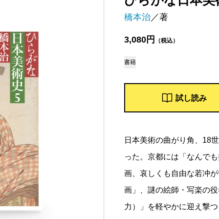
ひらがな日本美
橋本治
／著
3,080円
（税込）
書籍
試し読み
日本美術の曲がり角、18
った。京都には「なんでも
画、哀しくも自由な若冲が
画」、謎の絵師・写楽の役
力）」を軽やかに迎え撃つ