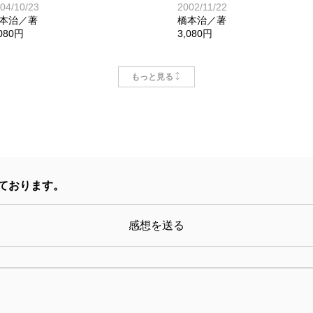
04/10/23
2002/11/22
本治／著
橋本治／著
,080円
3,080円
もっと見る
ております。
感想を送る
ひらがな日本美術史
95/07/25
本治／著
,300円