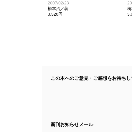
2007/02/23
20
橋本治／著
橋
3,520円
3
この本へのご意見・ご感想をお待ちし
ひらがな日本美術史2
1997/08/25
19
橋本治／著
橋
新刊お知らせメール
3,520円
3