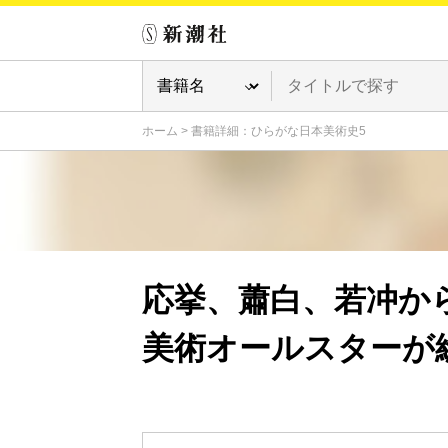
ホーム
>
書籍詳細：ひらがな日本美術史5
応挙、蕭白、若冲か
美術オールスターが