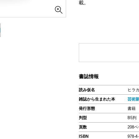
載。
書誌情報
読み仮名
ヒラガ
雑誌から生まれた本
芸術
発行形態
書籍
判型
B5判
頁数
208
ISBN
978-4