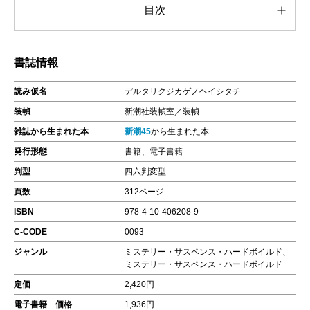
目次
書誌情報
読み仮名
デルタリクジカゲノヘイシタチ
装幀
新潮社装幀室／装幀
雑誌から生まれた本
新潮45
から生まれた本
発行形態
書籍、電子書籍
判型
四六判変型
頁数
312ページ
ISBN
978-4-10-406208-9
C-CODE
0093
ジャンル
ミステリー・サスペンス・ハードボイルド、
ミステリー・サスペンス・ハードボイルド
定価
2,420円
電子書籍 価格
1,936円