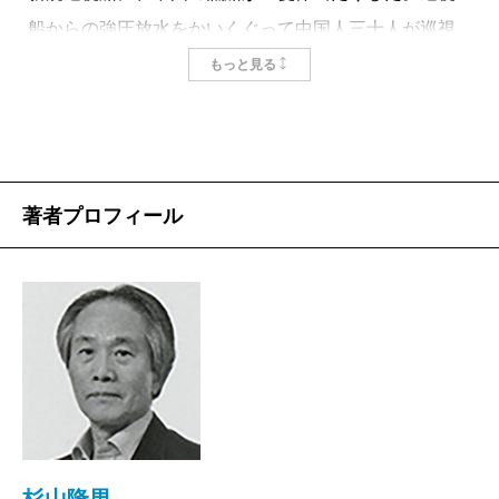
船からの強圧放水をかいくぐって中国人三十人が巡視
船に乗り込み、制圧する。漁民ではない、明らかに軍
もっと見る
人である。
だが「愛国義勇軍」と名のる彼らは中国正規軍では
なく、粛清された北部軍区の将軍の部下たちで、すで
うおつりじま
に軍籍を離れている。尖閣列島・
魚釣島
に強行上陸し
著者プロフィール
て五星紅旗を掲げるのが目的というから、現中国共産
党政府と軍に強い不満を抱いて新国家「北中国」の樹
立をめざしているものの「革命軍」ではない。
中国政府と中国軍はこの事態を好機ととらえる。
ちょうぎょとう
「叛乱者のおかげで党と軍は
釣魚島
を攻撃する格好の
口実を見つけた」「自国の領土内でテロを行なう武装
集団を断罪することに異を唱える国家は世界中どこに
もない」