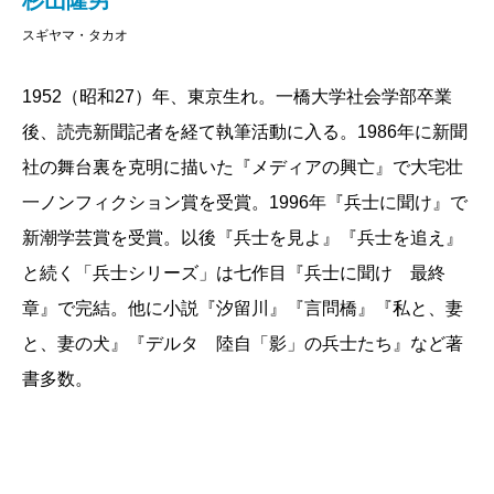
杉山隆男
中国軍が叛乱軍を釣魚島で殲滅すれば、それは尖閣
スギヤマ・タカオ
諸島の「実効支配」とみなされ、国際的に中国領土と
1952（昭和27）年、東京生れ。一橋大学社会学部卒業
認定されるというのだ。中国政府と軍はあらかじめこ
後、読売新聞記者を経て執筆活動に入る。1986年に新聞
の企てを知っていながら放置し、軍将校を叛乱部隊中
社の舞台裏を克明に描いた『メディアの興亡』で大宅壮
に潜入させてもいた。
一ノンフィクション賞を受賞。1996年『兵士に聞け』で
叛乱軍は巡視船のクルーの一部を殺害、残りを拘束
新潮学芸賞を受賞。以後『兵士を見よ』『兵士を追え』
した。さらに救援の海保ヘリをスティンガーで撃墜、
と続く「兵士シリーズ」は七作目『兵士に聞け 最終
七名を殉職させた。さらに巡視船に残ったゲリラは、
章』で完結。他に小説『汐留川』『言問橋』『私と、妻
自らの退去のとき、拘束した海上保安官ともども船を
と、妻の犬』『デルタ 陸自「影」の兵士たち』など著
爆破するつもりだ。
書多数。
民間機と自衛隊機が滑走路を共用する那覇空港で
は、折りしも中国旅客機が「着陸事故」を起こして空
自の戦闘機が飛べなくなる。
侵略のきっかけは、アメリカ高官の「日米安全保障