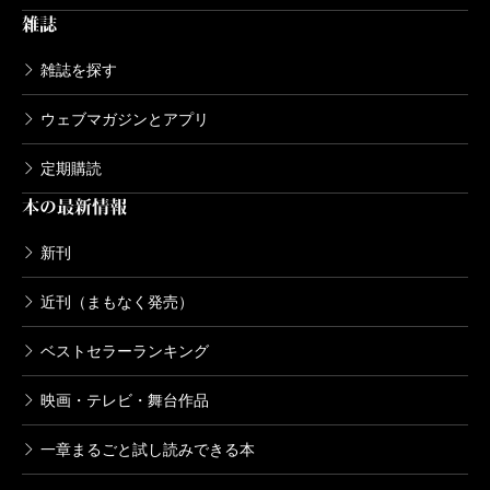
雑誌
害があるだけだ」と考えるアメリカに依存しきって日
本は生きて行けるのか。中国の膨張意欲に対応できる
雑誌を探す
のか。日本の防衛とは何か。そんな疑問といらだち
ウェブマガジンとアプリ
を、杉山隆男は小説『デルタ』として表現した。これ
は、杉山隆男のいわば「憂国」の書である。
定期購読
本の最新情報
（せきかわ・なつお 作家）
新刊
波 2018年11月号より
近刊（まもなく発売）
単行本刊行時掲載
ベストセラーランキング
映画・テレビ・舞台作品
一章まるごと試し読みできる本