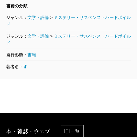
書籍の分類
「戦争にしないための戦い」を彼らにさせるのだが、
ジャンル：
武器の使用規則はあいまいなままだ。
文学・評論
>
ミステリー・サスペンス・ハードボイル
ド
「撃たれたら撃て」という。相手を殺さないように撃
ジャンル：
文学・評論
>
ミステリー・サスペンス・ハードボイル
てともいう。自分が殺されたなら、相手を殺してもい
ド
いという。
発行形態：
書籍
これでは軍ではない。ボディーガードでもない。武
装した平和的NPOである。1992年の自衛隊初の海外派
著者名：
す
遣以来、課題はなんら解決されていない。日米安保条
約にもたれかかって経済成長を享受しながら、「安保
反対」「非武装中立」などという無責任な言辞をもて
あそんできたセンスはいまにつづいている。
叛乱部隊は魚釣島を一時占拠後、手を縛られたまま
のような「デルタ」と交戦、巡視船から奪った高速艇
本・雑誌・ウェブ
一覧
で脱出をはかる。そしてなんと、浮上した北朝鮮の潜