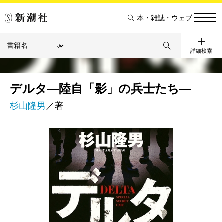
本・雑誌・ウェブ
詳細検索
デルタ―陸自「影」の兵士たち―
杉山隆男
／著