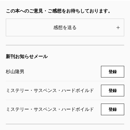
条約の適用範囲に尖閣諸島を含めるかどうか、その判
この本へのご意見・ご感想をお待ちしております。
断を保留する」との内々の決定であった。「アメリカ
の防衛ラインは日本までで朝鮮は入らない」とかつて
感想を送る
アメリカ政府高官が発言し、それが金日成の南進意欲
をかきたてた結果、朝鮮戦争が起こったのとおなじ
だ。
新刊お知らせメール
この事態に首相は「デルタ」部隊の派遣を決意し
杉山隆男
登録
た。外敵の攻撃に即応するたてまえの第一空挺団、水
陸機動団、特殊作戦群を表の部隊とするなら、「デル
ミステリー・サスペンス・ハードボイルド
登録
タ」は、イラクなどで米軍とともにひそかに実戦を経
験した二十九名で構成される裏の部隊である。その存
ミステリー・サスペンス・ハードボイルド
在が明らかになれば内閣は吹っ飛ぶ。しかし自衛隊の
登録
「防衛出動」ではなく、あくまでも「治安出動」でこ
とをおさめるためには必要な措置であった。つまり