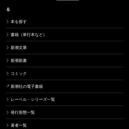
水艦をめざすのである。しかし中国空軍の戦闘機がミ
本
サイルで叛乱部隊を殲滅、中国政府は、自らの領土で
本を探す
ある釣魚島と領海内で国内問題を解決した、と世界に
書籍（単行本など）
喧伝する。
大いにありそうなストーリーだから、大いにこわ
新潮文庫
い。
新潮新書
杉山隆男は『兵士に聞け』（1995年）で、はじめて
自衛隊を職場、自衛隊員を職業人としてとらえ、私た
コミック
ちを瞠目させた。その後も彼は自衛隊取材をつづけ、
新潮社の電子書籍
うかつな私たちに多くの知識を与えてきた。しかし近
年、彼は自衛隊の取材の壁が厚く高くなったと感じて
レーベル・シリーズ一覧
いる。とくにキャンプ座間の自衛隊との管理区域にお
発行形態一覧
ける米軍の存在感は大きい。というより威圧的だ。
著者一覧
「アメリカに永遠の敵も永遠の味方もいない。ただ利