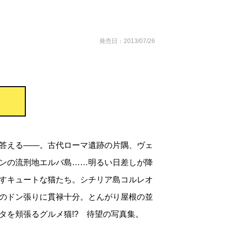
発売日：2013/07/26
答える――。古代ローマ遺跡の片隅、ヴェ
ンの流刑地エルバ島……明るい日差しが降
すキュートな猫たち。シチリア島コルレオ
のドン張りに貫禄十分。とんがり屋根の並
タを頬張るグルメ猫!? 待望の写真集。