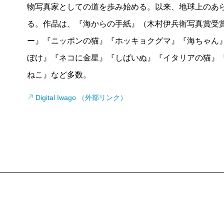
物写真家としての道を歩み始める。以来、地球上のあ
ばかり、たちまち巧みに像をずらして実体を消してし
る。作品は、『海からの手紙』（木村伊兵衛写真賞受
だから、いっそう岩合さんの猫に魅せられる。いった
ー』『ニッポンの猫』『ホッキョクグマ』『海ちゃん
を捉えられるのか。猫はちょっとくやしいかもしれな
ぼけ』『ネコに金星』『しばいぬ』『イタリアの猫』
を掴まえさせないのが猫だから。
ねこ』など多数。
『イタリアの猫』には、その奇跡があちこちにちりば
州、トスカーナ州、ヴェネト州……イタリア各地の陽
Digital Iwago （外部リンク）
と、きりりと、みずからを解放した自由な姿が、そこ
は、岩合さんがしばしば語る言葉だけれど、ほんとう
かたすみ、城壁へつづく石段、広大な遺跡、緑繁るオ
かしこも猫の姿があることで艶めいている。街に色気
表紙にも登場しているシチリアの猫、ドメニコにして
腹が据わった風貌で、カフェや庁舎前の広場の常連。
らしいが、教会のミサの時間になると、街のひとに紛