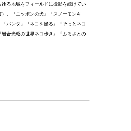
らゆる地域をフィールドに撮影を続けてい
まうのだ、猫というやつは。
賞）、『ニッポンの犬』『スノーモンキ
いどんな術を使えば、ここまでの自然体
』『パンダ』『ネコを撮る』『そっとネコ
い。先に書いたように、あるがままの自分
『岩合光昭の世界ネコ歩き』『ふるさとの
められている。カンパニア州、シチリア
光と風のなかで、はつらつと、のびのび
にある。「ネコは街の暮らしの文化」と
だなあとつくづく実感する。レモン農家の
リーブ畑、教会、サンマルコ広場、どこも
がいや増しているのだ。
も、街を舞台に変える名優だ。どしっと
ときどきハトを襲って日々の糧にしている
れて教会に入りこみ、懺悔をするというの