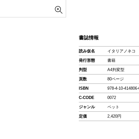
書誌情報
読み仮名
イタリアノネコ
発行形態
書籍
判型
A4判変型
頁数
80ページ
ISBN
978-4-10-414806-
C-CODE
0072
ジャンル
ペット
定価
2,420円