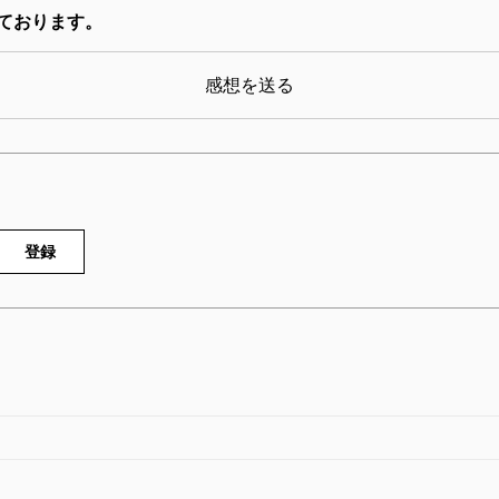
はんぶん猫となっている。手にしたカメラでさえ、す
ております。
は、猫たちとのあいだに交わされた幸せな契約。岩合
会でも語りぐさになっていることだろう。
感想を送る
登録