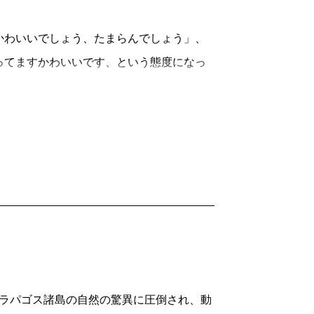
わいいでしょう、たまらんでしょう」、
ってますかわいいです、という態度になっ
思考停止をまねきがち。しかし、岩合さん
ろん、とんでもなくかわいいのだが）。
つもびっくりしているからではないかし
猫を見る視線が、つねに欣喜雀躍。かわい
のが猫の写真で、身近に猫と付き合った
ているはずだ。わたしは三年前に二十三歳
したが、写真と猫との特殊な関係をいやと
も、ほんとうに撮りたかった猫ではなく、
たガラパゴス諸島の自然の驚異に圧倒され、動
メラを向けると、そうはいきませんぜ、と