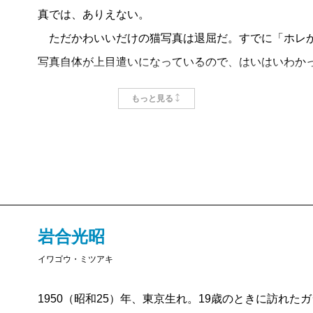
真では、ありえない。
ただかわいいだけの猫写真は退屈だ。すでに「ホレか
写真自体が上目遣いになっているので、はいはいわか
てしまう。かわいいという区分領域は存外に危険で、
もっと見る
の猫の写真には、そういう要素がまったくない（もち
なぜだろう。その理由のひとつは、岩合さんの眼がい
ら。不思議だなあ、うれしいなあ、驚かされるなあ、
い・愛らしいだけの領域に猫を閉じこめていない。
とはいえ、びっくりしているだけでは決して撮れない
ことのあるひとなら、一種とくべつな困難さを熟知し
岩合光昭
の猫を看取ったが、つまり二十三年のあいだ猫と暮ら
イワゴウ・ミツアキ
いうほど思い知らされた。猫の姿はそれなりに写って
1950（昭和25）年、東京生れ。19歳のときに訪れ
写真のなかにいるのは視線を縄抜けしたあとの姿。カ