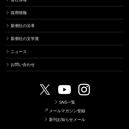
れてのもので、ハルビンでも一泊している。しかも狙
撃された伊藤を抱きとめたのが中村是公だった。でも
採用情報
漱石はこの記事では、あえてはかばかしいことを書か
新潮社の沿革
ないという態度をとっていますね。しかし、そのすぐ
新潮社の文学賞
あとに『
門
』を書いて、伊藤さんみたいなのはハルビ
ンに行って殺されたほうがいいと主人公に言わせてい
ニュース
る。
お問い合わせ
黒川
ええ。伊藤博文暗殺という事実に対して、即座
にジャーナリスティックな反応を示す態度を、漱石は
取らなかった。彼は、振り切れるようなものではなく
SNS一覧
て、ゆっくり動いていくもの、そういうエモーショナ
メールマガジン登録
ルなものを小説でも大事にした。彼の人柄は面白いと
新刊お知らせメール
思いますね。不透明なものを含めて、そこをまっすぐ