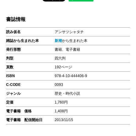
書誌情報
読み仮名
アンサツシャタチ
雑誌から生まれた本
新潮
から生まれた本
発行形態
書籍、電子書籍
判型
四六判
頁数
192ページ
ISBN
978-4-10-444406-9
C-CODE
0093
ジャンル
歴史・時代小説
定価
1,760円
電子書籍 価格
1,408円
電子書籍 配信開始日
2013/11/15