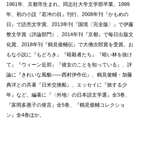
1961年、京都市生まれ。同志社大学文学部卒業。1999
描かれている場所は、語り手の作家が大学生を前に講
年、初の小説『若冲の目』刊行。2008年刊『かもめの
演をするサンクトペテルブルクも、伊藤博文が暗殺さ
日』で読売文学賞、2013年刊『国境〔完全版〕』で伊藤
れたハルビンも、「ソウルの春」にむかっていく七〇
整文学賞（評論部門）、2014年刊『京都』で毎日出版文
年代のソウルも、大逆事件の大石誠之助の故郷・新宮
化賞、2018年刊『鶴見俊輔伝』で大佛次郎賞を受賞。お
も、みんな行ったことのある土地で、ぼく自身の関心
もな小説に『もどろき』『暗殺者たち』『暗い林を抜け
とも重なり、非常に親しみを感じました。
て』『ウィーン近郊』『彼女のことを知っている』、評
第二にこの小説は、手塚治虫の『ブラック・ジャッ
論に『きれいな風貌――西村伊作伝』、鶴見俊輔・加藤
ク』にヒゲオヤジやリボンの騎士が出てくるように、
典洋との共著『日米交換船』、エッセイに『旅する少
黒川ワールドの「スター・システム」だなということ
年』など。編著に『〈外地〉の日本語文学選』全3巻、
（笑）。かつて『国境』などの批評的な本で、黒川さ
『富岡多惠子の発言』全5巻、『鶴見俊輔コレクショ
んが丁寧にスケッチをしてきた人物が一堂に会してい
ン』全4巻ほか。
る。大石誠之助や初の日露辞典を編纂した漂流民ゴン
ザ、夏目漱石もそうですね。
第三に、サンクトペテルブルクという文学的トポス