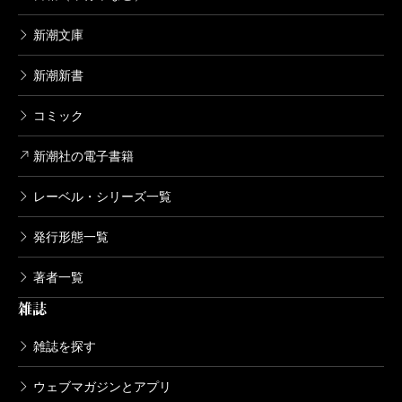
いう話者を置いたわけですね。
新潮文庫
新潮新書
黒川
そうです。ぼくなりの新たな言文一致を、とい
う意識がありました。外国の人に語るのも、日本の若
コミック
い世代にむけて語るのでも、自明性なしで、自分の話
新潮社の電子書籍
し言葉で一から語れなければ、伝わるわけがないんだ
レーベル・シリーズ一覧
からと。
発行形態一覧
著者一覧
夏目漱石の幻の寄稿発見
雑誌
雑誌を探す
四方田
四番目は、小説の最初のほうに夏目漱石の
「韓満所感」というテキストがおかれていること。
ウェブマガジンとアプリ