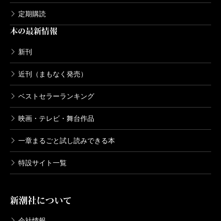
「満洲日日新聞」に寄稿されたものです。「
新潮
」で
定期購読
の初出時に、漱石の新発見原稿だと騒がれましたが、
本の最新情報
漱石という古典的な作家の、しかも全集にも載ってい
ない、ハイクラスの言語を組み込むことによって、小
新刊
説だとか批評だとか、あるいは講演録だとかいう既定
近刊（まもなく発売）
のジャンルが揺らいでくる。
ベストセラーランキング
『暗殺者たち』は小説として書かれていますが、かな
り正統的な日本文学史の一章にもなりうるし、漱石の
映画・テレビ・舞台作品
満洲、朝鮮に対する考え方についての新しい補注とい
一章まるごと試し読みできる本
うアカデミズム的意味もある。
漱石は伊藤博文暗殺の十日ほど前に、満洲・朝鮮へ
特設サイト一覧
の旅行から帰国したばかりで、事件から十日あとにそ
の寄稿が「満洲日日新聞」に載った。このときの旅
新潮社について
は、学生時代の親友である満鉄総裁の中村是公に誘わ
会社情報