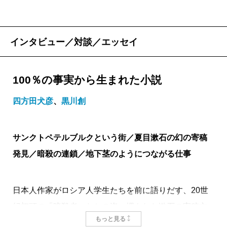
インタビュー／対談／エッセイ
100％の事実から生まれた小説
四方田犬彦
、
黒川創
サンクトペテルブルクという街／夏目漱石の幻の寄稿
発見／暗殺の連鎖／地下茎のようにつながる仕事
日本人作家がロシア人学生たちを前に語りだす、20世
紀初頭の「暗殺者」たちの姿。埋もれた漱石の寄稿文
もっと見る
を発端に、動乱の近代史が、いまそこに生きている人