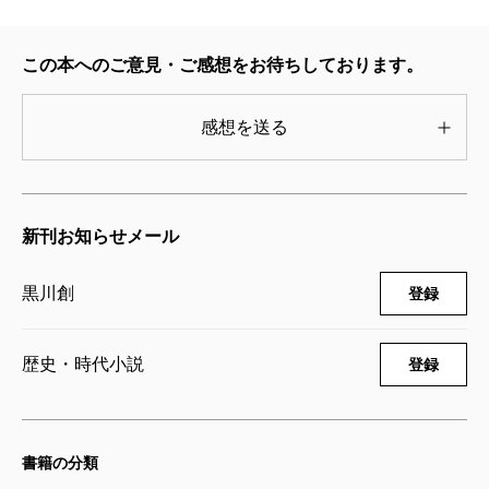
のこと。ピョートル大帝が新たな首都として命名した
二年後の一七〇五年、ここに世界で初めて日本語の教
この本へのご意見・ご感想をお待ちしております。
育施設ができた。当時のロシアはそのようにして日本
とのコミュニケーションを探っていたんですね。今度
感想を送る
の小説にも出てきますが、ぼくが初めて知ったのもや
はり黒川さんの『国境』ででした。
日本文学のなかでは、二葉亭四迷から、『罪と罰』
新刊お知らせメール
を訳した内田魯庵、ずっと下って井伏鱒二、後藤明
黒川創
登録
生、そういう人たちがサンクトペテルブルクについて
書き、あるいは暮らしてきた。日本語と日本文学にお
歴史・時代小説
登録
いて、この場所自体が文学的なトポスであるというこ
とをきちんと確認したうえで、その最新のものをフィ
クションのかたちで書き上げられたことには、大きな
書籍の分類
意味があると思います。