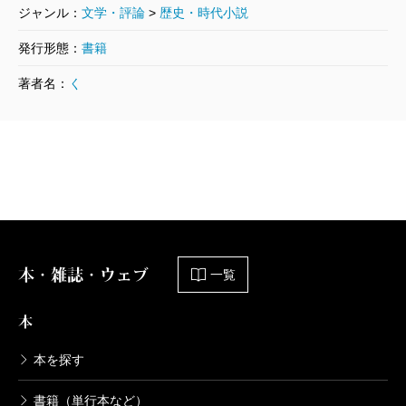
ジャンル：
文学・評論
>
歴史・時代小説
黒川さんは、日本語は日本人だけのものではないと
いう前提で、日本植民地下の満洲、台湾、朝鮮などで
発行形態：
書籍
書かれた日本語文学のアンソロジーを編まれたことが
著者名：
く
ありますね。それが『「外地」の日本語文学選』全三
巻で、昨年は秋原勝二さんの作品集『夜の話――百歳
の作家、満洲日本語文学を書きついで』を編集され
た。
この小説の語り手である作家は、サンクトペテルブ
ルク大学で日本語を学習する大学生に向けて、日本語
本・雑誌・ウェブ
一覧
で「ドストエフスキーと大逆事件」という講演をす
る。僕もこの作家のように、韓国からテルアビブま
本
で、さまざまな場所で教師をやってきました。外国人
本を探す
に向かって難しい言葉を使わずに、日本の自明性を離
れて日本文化について語る、『暗殺者たち』にはそう
書籍（単行本など）