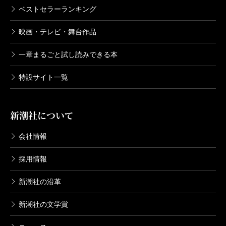
たちのインタビューを読めば、彼らから肉声で伊
ベストセラーランキング
丹の思い出話を聞いているような錯覚にとらわれ
るのである。また、衣服、鞄、食器、本、レコー
映画・テレビ・舞台作品
ドなどの愛蔵品の写真からは、マニアワセやマガ
一章まるごと試し読みできる本
イモノやツキナミを誰よりも嫌った伊丹十三のこ
だわりぶりが窺われて興味尽きないのである。
特設サイト一覧
さて。
誰かに、この本の「お薦めのページは？」、また
新潮社について
は、「気になるページは？」と問われたら、私は
迷わずに、巻末近く８ページにわたって続く猫の
会社情報
スケッチのページを挙げようと思う。ここには伊
採用情報
丹十三の成し遂げたすべての仕事をまっすぐに貫
いていた鋭敏な感受性に裏打ちされた、観察力、
新潮社の沿革
表現力、描写力があますところなく顕れている
新潮社の文学賞
し、黙々と飼い猫の顔や仕草を描き続け、そのス