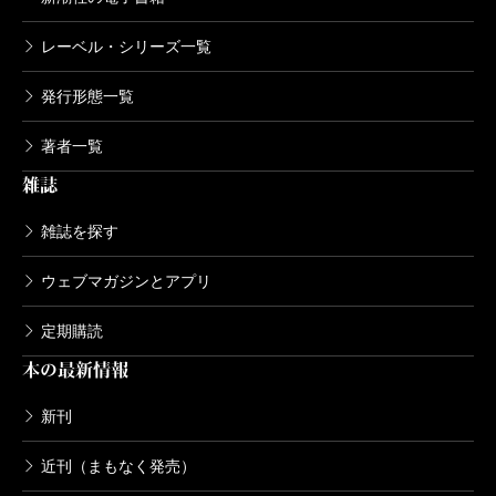
湧き上がってくる種類の本」だと私は思う。読者
レーベル・シリーズ一覧
は読み進むうちに、希有な資質と才能を備え、そ
れを様々な分野で見事に開花させたあげく、みず
発行形態一覧
から死を選んだひとりの人間の一生の歩みを、知
著者一覧
らず知らずのうちに辿ることになるからである。
雑誌
そういう意味で、私にとってこの本は、甘く、酸
っぱく、ほろ苦く、噛みごたえのある本、だっ
雑誌を探す
た。
ウェブマガジンとアプリ
とはいえ、この本は決して重苦しい本ではない。
写真ページを眺めていると、伊丹家に上がり込ん
定期購読
で古いアルバムを見せてもらっている気分になる
本の最新情報
し（高校の集合写真で一人だけ学生服を着ていな
新刊
い伊丹少年を発見した読者は「なるほど！」と、
ひとりごつことだろう）、伊丹と親交のあった人
近刊（まもなく発売）