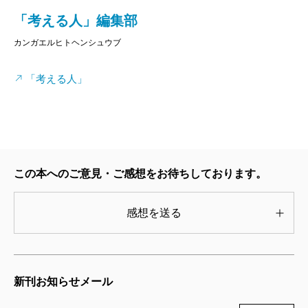
私を少なからずうろたえさせた。彼女は私より十
「考える人」編集部
歳ほど若い女性だから、私の「伊丹十三ファン、
カンガエルヒトヘンシュウブ
同世代の男性説」が、この発言であっけなく崩れ
たことになるのである。
「考える人」
ご承知の通り伊丹十三は多芸多才を絵に描いたよ
うな人物だったから、ひとことで伊丹十三ファン
と言っても、必ずしも似たもの同士にはならな
い。デザイナーであり、イラストレーターであ
この本へのご意見・ご感想をお待ちしております。
り、俳優であり、エッセイストであり、料理人で
あり、ドキュメンタリーやＣＭの達人であり、映
感想を送る
画監督であり、すぐれた趣味人だった伊丹の仕事
の、どの分野を高く評価し、また、そのどこに共
感したかは、それこそ千差万別、百人百様だから
新刊お知らせメール
である。私はかねがね、このあたりの色分けをき
ちんとするために、伊丹十三の人となりや仕事の