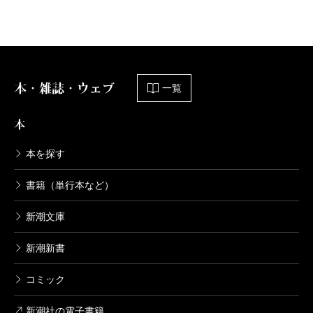
時代、青年時代の写真やデザイナー時代の作品な
どがふんだんに載せられていて、その大盤振る舞
いぶりに年来のファンとしては目を瞠るのであ
る。これだけでも見応えがあるのに、ほかにも、
本・雑誌・ウェブ
一覧
映画「お葬式」の舞台になった湯河原の自邸を撮
本
り下ろした写真や、愛蔵品の写真、息子の万作君
や妻の宮本信子さんに宛てた手紙の数々（中でも
本を探す
「愛スルノブコ」は必読モノ）、さらには伊丹が
小学一年生の時に描いたという達者なクレヨン画
書籍（単行本など）
までおさめられていて、それこそ、見どころ、読
新潮文庫
みどころ満載の本になっているのである。
この本は「伊丹十三のファンであろうとなかろう
新潮新書
と、伊丹という人物を知っていようといまいと、
コミック
なべて人の生涯というものに興味のある人なら、
眺めているだけで、否応なく感慨に似た気持ちが
新潮社の電子書籍