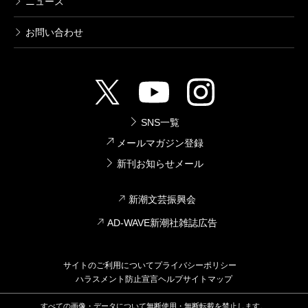
ケッチに「一切空」と書き添えた人間の数奇な運
ニュース
命も、淡い色調で投影されていると思うからであ
お問い合わせ
る。
（なかむら・よしふみ 建築家）
SNS一覧
メールマガジン登録
新刊お知らせメール
新潮文芸振興会
AD-WAVE新潮社雑誌広告
サイトのご利用について
プライバシーポリシー
ハラスメント防止宣言
ヘルプ
サイトマップ
すべての画像・データについて無断使用・無断転載を禁止します。