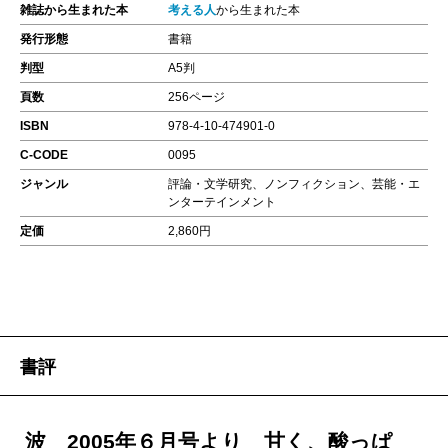
雑誌から生まれた本
考える人
から生まれた本
発行形態
書籍
判型
A5判
頁数
256ページ
ISBN
978-4-10-474901-0
C-CODE
0095
ジャンル
評論・文学研究、ノンフィクション、芸能・エ
ンターテインメント
定価
2,860円
書評
波 2005年６月号より 甘く、酸っぱ