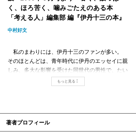
く、ほろ苦く、噛みごたえのある本
「考える人」編集部 編『伊丹十三の本』
中村好文
私のまわりには、伊丹十三のファンが多い。
そのほとんどは、青年時代に伊丹のエッセイに親
しみ、多大な影響を受けた同世代の男性で、たい
がいはちょっと癖のある友人知人である。と、思
もっと見る
っていたら、つい先日、泊まりがけで遊びに来て
いた友人夫妻の、奥さんのほうが、たまたま棚の
上にあった『伊丹十三の本』を目ざとく見つけ、
「あ、こんな本が、出たんだぁ！ 私も昔から伊
著者プロフィール
丹十三ファンで、『モノンクル』のバックナンバ
ーも大切に保存してたんです……」と、呟いて、