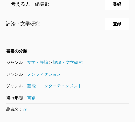
「考える人」編集部
登録
全貌が見渡せる本が欲しいと思っていたのだが、
待ち望んでいたその本が、『伊丹十三の本』なの
評論・文学研究
登録
である。
じつを言うと、私も二十代の初め頃から熱烈な伊
丹十三ファンだった。しかし、あまりにも深く伊
書籍の分類
丹十三に感化されすぎたので、そのことを口外す
ることをやんわり避けてきた。「あ、伊丹十三の
ジャンル：
文学・評論
>
評論・文学研究
真似してる！」なんて人に言われたくなかったの
ジャンル：
ノンフィクション
である。つまり私は、いわば「隠れイタミスト」
ジャンル：
芸能・エンターテインメント
として過ごしてきたことになるのだが、その「隠
れ」の時代にも、伊丹十三に関する情報をせっせ
発行形態：
書籍
と蒐集していた。この本には、私が蒐集していた
著者名：
か
秘蔵のエッセイ（雑誌に連載されたもので、単行
本に収録されなかったもの）はもちろんのこと、
今まで見たこともなかった伊丹の幼年時代、少年