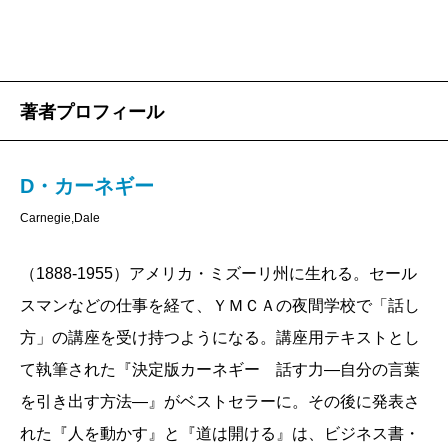
ーの編集者が受講。深く感銘を受けた編集者は、プレ
ゼンの技術の次に必要なスキルとして、人とのつき合
い方の本を書いてみてはどうか？とカーネギーに提案
しました。
著者プロフィール
過去に2度、サイモン＆シュスターから原稿を没にさ
れていたカーネギーは多忙を理由に執筆を断ります
D・カーネギー
が、編集者は彼の講義を速記してタイプライターで原
Carnegie,Dale
稿に起こし、下書きを作ってみせます。カーネギーは
仕方なく引き受けますが、やがて、自分が書こうとし
（1888-1955）アメリカ・ミズーリ州に生れる。セール
ている原稿の価値に気づきました。真剣に原稿を書き
スマンなどの仕事を経て、ＹＭＣＡの夜間学校で「話し
始め、2年以上かけて最終稿を仕上げました。
方」の講座を受け持つようになる。講座用テキストとし
最初は、タイトルを『How to Get the Welcoming-In
て執筆された『決定版カーネギー 話す力―自分の言葉
Response（友好的な反応を得る方法）』とするつもり
を引き出す方法―』がベストセラーに。その後に発表さ
でしたが、やがて『How to Make Friends and Influence
れた『人を動かす』と『道は開ける』は、ビジネス書・