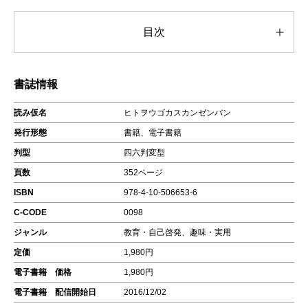
目次
書誌情報
読み仮名
ヒトヲウゴカスカンゼンバン
発行形態
書籍、電子書籍
判型
四六判変型
頁数
352ページ
ISBN
978-4-10-506653-6
C-CODE
0098
ジャンル
教育・自己啓発、趣味・実用
定価
1,980円
電子書籍 価格
1,980円
電子書籍 配信開始日
2016/12/02