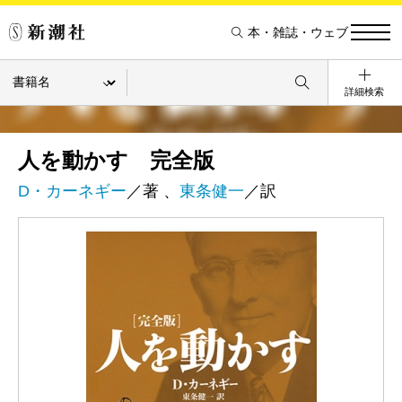
本・雑誌・ウェブ
詳細検索
人を動かす 完全版
D・カーネギー
／著 、
東条健一
／訳