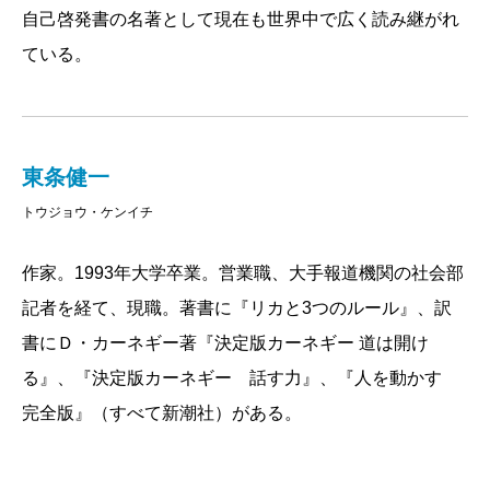
People（友人を作り、影響力を与える方法）』にしよ
自己啓発書の名著として現在も世界中で広く読み継がれ
うと思い直します。
ている。
版元のサイモン＆シュスターはそれに難色を示しま
した。本のデザインをするのに、一文字多いと言うの
です。カーネギーはタイトルの中の「Make」という単
東条健一
語を、一文字少ない「Win」に変えました。すると、今
トウジョウ・ケンイチ
度は編集者がそれを気に入りません。
出版までに日がなかったため、誰もが確信を持てな
作家。1993年大学卒業。営業職、大手報道機関の社会部
いまま『How to Win Friends and Influence People』は
記者を経て、現職。著書に『リカと3つのルール』、訳
出版され、1936年に店頭に並びました。あっという間
書にＤ・カーネギー著『決定版カーネギー 道は開け
に増刷を重ね、アメリカ史上最も影響力のある本の一
る』、『決定版カーネギー 話す力』、『人を動かす
つになっただけでなく、世界で3000万部以上売れ、世
完全版』（すべて新潮社）がある。
界中に影響を与えました。
その『How to Win Friends and Influence People』の