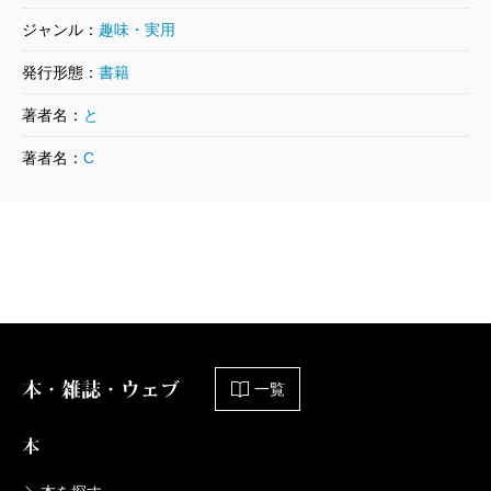
も、新鮮な感動と気づきが、何度読み返しても必ず見
ジャンル：
趣味・実用
つかるはずです。
発行形態：
書籍
皮肉にも、今の日本は、初版当時の大恐慌時代のア
著者名：
と
メリカの状況と似ています。人々の、何とかして収入
を上げたい、成功したいという切迫したニーズに応
著者名：
C
え、多くの成功者を生み出した本書が今、復活するの
も時代の必然かもしれません。
当時も今も、成功の処方箋は同じです。人間の扱い
方は、どの時代でも通用する普遍の原則なのでしょ
う。
本・雑誌・ウェブ
一覧
本
（とうじょう・けんいち 作家）
波 2016年12月号より