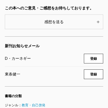
読んだ時のことです。当時の翻訳から得たイメージと
この本へのご意見・ご感想をお待ちしております。
は違い、原書で触れるカーネギーは、「まだ若さとエ
ネルギーに溢れ、ユーモアとスマイルを欠かさない、
感想を送る
やさしい先輩」という印象でした。翻訳では、カーネ
ギーがステージの上から威圧的に講演しているように
感じましたが、原書では、まるでカーネギーが隣に座
新刊お知らせメール
って気楽に語ってくれているようです。私は、原書の
カーネギーのほうが好きになりました。もし、自分が
D・カーネギー
登録
翻訳するなら、カーネギーが目指した、わかりやすく
て親しみやすい簡潔な文章を再現するのに！
東条健一
登録
その長年の思いが結実したのが、『人を動かす 完
全版』です。カーネギー本人による完全オリジナル版
を、現代的解釈と翻訳で甦らせました。
書籍の分類
夫人が出した「改訂版」を読んだことがある方で
ジャンル：
教育・自己啓発