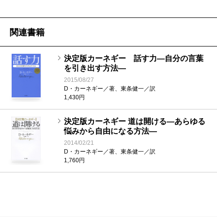
最新の翻訳が、本書『人を動かす 完全版』です。
『人を動かす』というタイトルの本は、これまでも出
関連書籍
版されてきました。しかし、残念ながら、現在流通し
ているのは、正確にはカーネギー自身の本ではありま
決定版カーネギー 話す力―自分の言葉
を引き出す方法―
せん。彼の死後かなり経ってから、夫人がもともとの
2015/08/27
原稿を削除したり、加筆したりして、「改訂版」とし
D・カーネギー／著、東条健一／訳
1,430円
て出版したものです。カーネギーの存命中には活躍し
ていなかった、歌手スティービー・ワンダーのエピソ
決定版カーネギー 道は開ける―あらゆる
ードまで加えられました。
悩みから自由になる方法―
2014/02/21
私が初めて『人を動かす』を読んだのは大学生の時
D・カーネギー／著、東条健一／訳
1,760円
です。夫人による「改訂版」の翻訳でした。もちろ
ん、感銘は受けましたが、何か言葉にならない違和感
も持ちました。
違和感の正体が分かったのは、後に、同書を原書で