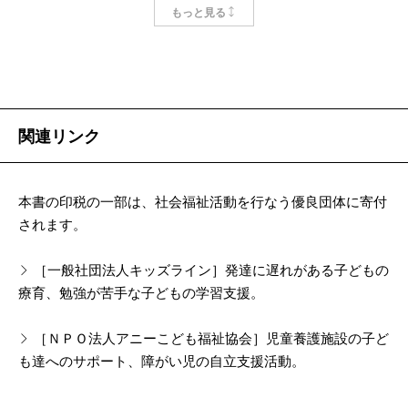
白になって何を言っていいかわからなくなってしま
もっと見る
う」
「心臓がドキドキして、何も言葉が浮かばない」
当時のビジネスマンの多くは、こう感じていたそう
です。アメリカ人にとって、人前で話すことはたいへ
関連リンク
んな恐怖と苦痛でした。
本書の著者D・カーネギーは、こういう時代に活躍し
本書の印税の一部は、社会福祉活動を行なう優良団体に寄付
始めました。彼はニューヨークで社会人向けの講座を
されます。
主催し、「話し方」を多くのビジネスマンたちに教え
［一般社団法人キッズライン］発達に遅れがある子どもの
有名になりました（後にカーネギーは、自分の考えを
療育、勉強が苦手な子どもの学習支援。
人前で述べる技術を、『
決定版カーネギー 話す力―
自分の言葉を引き出す方法―
』〈新潮社〉という著書
［ＮＰＯ法人アニーこども福祉協会］児童養護施設の子ど
も達へのサポート、障がい児の自立支援活動。
にまとめました）。
やがてその講座を、大手出版社サイモン＆シュスタ