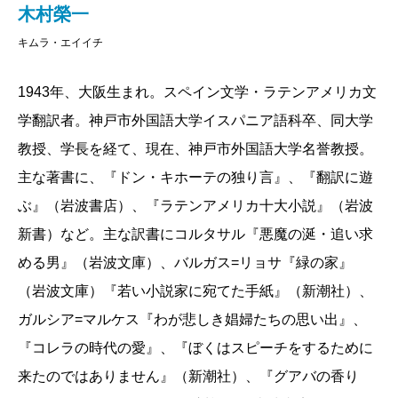
議論を展開してゆきます。文学を語るのに、大学
ゆき、最終的には広大な地域にわたって繰り広げ
木村榮一
教師の難解な専門用語や手の込んだ批評装置は無
られてきたいくつものストーリーが互いに響き合
キムラ・エイイチ
用という彼の持論に、思わず納得させられてしま
い、結び合わせられるのを目のあたりにして、小
います。
説の面白さ、醍醐味を味わうことだろう。
1943年、大阪生まれ。スペイン文学・ラテンアメリカ文
ユーモラスだけれど凄みのある比喩をとおし
ついで、六九年に発表した政治小説『ラ・カテ
学翻訳者。神戸市外国語大学イスパニア語科卒、同大学
て、「文学」をやるのはカニバリズムのように恐
ドラルでの会話』では権謀術数渦巻くオドリーア
教授、学長を経て、現在、神戸市外国語大学名誉教授。
ろしいことだと言われ、小説の技法については、
独裁制下の腐敗したペルー社会を余すところなく
主な著書に、『ドン・キホーテの独り言』、『翻訳に遊
先輩たちの神業のような芸を矢継ぎ早に見せられ
描き出している。また、一九八一年に発表した小
ぶ』（岩波書店）、『ラテンアメリカ十大小説』（岩波
たとき、肝心の「若い小説家」たちは、どう反応
説『
世界終末戦争
』では、十九世紀末にブラジル
新書）など。主な訳書にコルタサル『悪魔の涎・追い求
するのでしょうか。勇気百倍、パソコンにむかう
の奥地で起こった宗教的狂信者による《カヌード
める男』（岩波文庫）、バルガス=リョサ『緑の家』
のか、早々と「読書家」に徹する決意をしてしま
スの反乱》に題材を取っているが、この作品では
（岩波文庫）『若い小説家に宛てた手紙』（新潮社）、
うのか。なにしろリョサは、出来上がった作品の
さまざまな過去、来歴をもつ人物たちの織り上げ
ガルシア=マルケス『わが悲しき娼婦たちの思い出』、
文体を「模倣」することを、きつく戒めているの
る無数の物語がいくつかの支流に集まり、やがて
『コレラの時代の愛』、『ぼくはスピーチをするために
ですから、ハウツー物のように「助言」を役立て
それが、とうとうと流れるひとつの大河となっ
来たのではありません』（新潮社）、『グアバの香り
ようなどという邪心は捨てなければなりません。
て、読むものを圧倒する。この小説によって彼