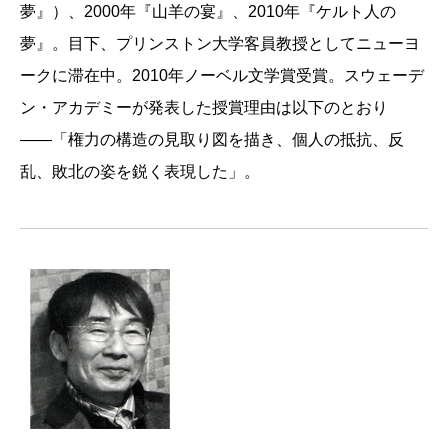
ロ・カルヴィーノ、ウンベルト・エーコ、デイヴ
ラッシュ・バック、話者不明の語りといった斬新
夢』）、2000年『山羊の宴』、2010年『ケルト人の
ィッド・ロッジなどの読書論にならぶ、このうえ
な手法を駆使しながら描いたこの作品によって、
夢』。目下、プリンストン大学客員教授としてニューヨ
なく贅沢な、読み方の指南書といえます。
彼はラテンアメリカを代表する若手作家として注
ークに滞在中。2010年ノーベル文学賞受賞。スウェーデ
ところで、バルガス＝リョサがペルーの大統領
目され、ペルーの《怒れる若者》と呼ばれるよう
ン・アカデミーが発表した授賞理由は以下のとおり
選でフジモリと闘って敗れたのは、十年もまえの
になった。
――「権力の構造の見取り図を描き、個人の抵抗、反
ことですから、ご記憶の方は少ないかもしれない
その後も次々に話題作を発表し、そのたびに大
乱、敗北の姿を鋭く表現した」。
けれど、あのとき大衆のまえに姿をあらわしたリ
きな反響を呼んでいる。たとえば、一九六六年に
ョサは颯爽とした美丈夫でした。彼の本の書き方
は、ペルー・アマゾンの町イキートス、アマゾン
も、行動的で、颯爽として、美しい。小説の「説
源流地帯の町サンタ・マリーア・デ・ニエバ、ア
得力」はどこから生じるのか、「語り手」の機能
ンデス山中にある砂漠の町ピウラ、この三つの土
とは何か、フィクションの「時間」はどのような
地を舞台に五つの物語が断片的に語られてゆくと
仕掛けで成り立つか、等々。テーマごとに、『ボ
いう特異な形式の小説『緑の家』を発表してい
ヴァリー夫人』『ドン・キホーテ』からアンブロ
る。作品を読みはじめた読者は最初戸惑いを覚え
ーズ・ビアスの短編までを巧みに紹介し、具体例
るだろうが、読み進むうちに個々の断片がジグソ
を縦横に引きながら、まさに「説得力」あふれる
ー・パズルのピースのように徐々に組みあがって