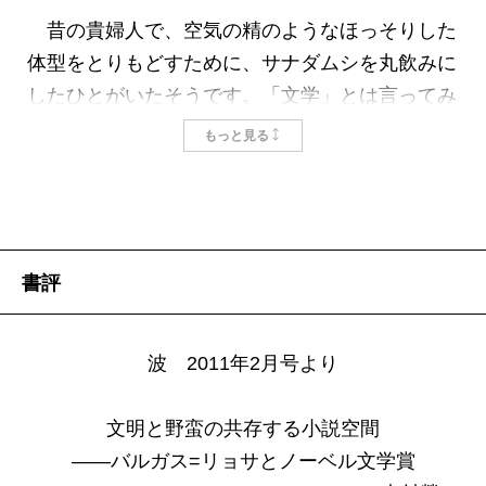
昔の貴婦人で、空気の精のようなほっそりした
体型をとりもどすために、サナダムシを丸飲みに
したひとがいたそうです。「文学」とは言ってみ
れば、その寄生虫みたいなもの、という寓話から
もっと見る
著者は語り始めます。それというのも、これは身
体に棲みついたが最後、宿主の養分を吸いとり、
どこにでも一緒についてゆく。作家たるもの、寝
食から娯楽の時間まで、人生のすべてを体内の
書評
「彼女」に捧げてしまったような具合だというの
です。つぎに登場するのは「カトブレパス」。水
牛と豚を合わせたような怪物で、首はくにゃくに
波 2011年2月号より
ゃ、でっぷり肥えて、陰鬱に泥のなかにうずくま
り、そうとは気づかず自分の脚を食べてしまいま
文明と野蛮の共存する小説空間
す。フローベールの『聖アントワーヌの誘惑』に
――バルガス=リョサとノーベル文学賞