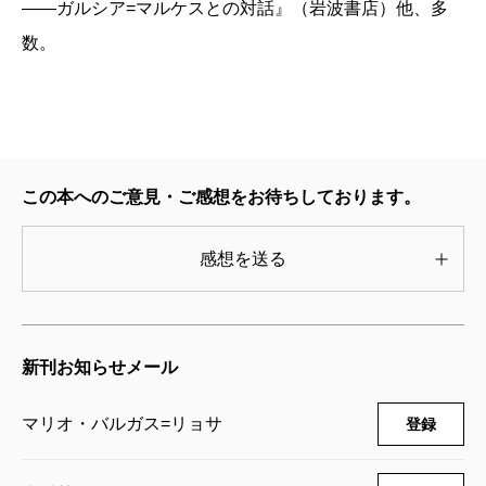
若い作家が先達に学ぶべきものは、なによりも
――ガルシア=マルケスとの対話』（岩波書店）他、多
は、若い頃に影響を受けた中世の騎士道物語を現
「文学への献身」である――愚直なまでに文学を
数。
代によみがえらせたと言っても過言ではない。
愛したリョサが、次世代に手渡したいと願う「教
バルガス=リョサはこれらの作品の中で、先進
訓」は、この一言につきるような気がします。こ
国の文学には見られない、文明と野蛮の共存する
れを、感動的なメッセージとうけとめるひとだけ
世界と人間を鮮やかに描き出しており、またガル
が、たぶん「作家志望」の名乗りをあげる資格を
シア=マルケスとともに、現代小説において失わ
この本へのご意見・ご感想をお待ちしております。
もつのでしょう。
れていた物語をよみがえらせている点も高く評価
（くどう・ようこ フランス文学）
される。彼は二十世紀の小説の技法を貪欲に取り
感想を送る
入れながら新たな小説空間の創造を目指す一方、
▼バルガス＝リョサ著／木村榮一訳『若い小説家
すぐれた文学論や、過酷な政治状況を生きた作家
に宛てた手紙』は、七月三十一日発売
ならではの独自の視点から政治的なエッセイもも
新刊お知らせメール
のしており、多岐にわたるその創作活動が高く評
価されて今回の受賞に結びついたのだろう。
マリオ・バルガス=リョサ
登録
（きむら・えいいち ラテンアメリカ文学者）