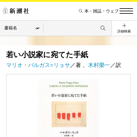
本・雑誌・ウェブ
詳細検索
若い小説家に宛てた手紙
マリオ・バルガス=リョサ
／著 、
木村榮一
／訳