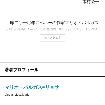
描かれた、知るひとぞ知る恐るべき動物なのです
木村榮一
が、豪放な大作家ラブレーの作品や、文学の極北
と形容したいボルヘスの短編にも、ちらりと姿を
あらわします。なるほどその姿は、自分の人生に
昨二〇一〇年にペルーの作家マリオ・バルガス
鼻をつっこみ、自分の身体を咀嚼して「作品」を
=リョサがノーベル文学賞に輝いたことはまだ記
つくる作家のそれに、どこか似ているのかもしれ
憶に新しい。その知らせを受けた夫人が電話口で
もっと見る
ません。
真っ先に「冗談でしょう」と言ったと伝えられる
著者マリオ・バルガス＝リョサは、アルゼンチ
が、その背景には一九六七年から九〇年までの二
ン出身のボルヘスに一世代おくれてラテンアメリ
十三年間にミゲル・アンヘル・アストゥリアス
カ文学の黄金時代に参画したペルーの現代作家で
（グァテマラ）、パブロ・ネルーダ（チリ）、ガ
著者プロフィール
す。『都会と犬ども』『緑の家』『世界終末戦
ブリエル・ガルシア=マルケス（コロンビア）、
争』などの小説は、つぎつぎと新鮮な驚きをもた
オクタビオ・パス（メキシコ）と四人ものラテン
らしたものですが、近著『若い小説家に宛てた手
アメリカの作家、詩人がノーベル文学賞を受賞し
マリオ・バルガス=リョサ
紙』は、趣向を変えて、作家志望の若者に小説家
たという事情がある。
Vargas-Llosa,Mario
になるための手ほどきをするという体裁の本にな
オクタビオ・パスが受賞した頃から、当分の間