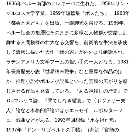
っています。
ラテンアメリカから受賞者は出ないだろうと言わ
1936年ペルー南部のアレキーパに生れた。1958年サン・
話題は少しそれますが、大学で「文学」を語る
れるようになった。バルガス=リョサが毎年のよ
マルコス大学卒業。1959年短篇集『ボスたち』、1963年
という考えてみれば奇妙な職業をやっている者と
うに候補にのぼりながら選にもれていたのも、そ
『都会と犬ども』を出版、一躍脚光を浴びる。1966年、
して、昨今の印象を語れば、小説を読もうという
のあたりの事情を考えると無理からぬことに思わ
ペルー社会の複層性そのままに多様な人物群が交錯し乱
若者は激減しているにもかかわらず、小説を書き
れた。
舞する人間模様の壮大なる交響を、前衛的な手法を駆使
たいという若者は、相当数いるようです。文学賞
ただ、彼のこれまでの創作活動を見ると、驚く
して濃密に描いた大作『緑の家』が内外より絶讃され、
への応募者数で推し量るかぎり「文学」は安泰と
ほど豊穣多産である。彼は一九六二年、二十六歳
ラテンアメリカ文学ブームの担い手の一人となる。1981
いう話も聞きます。でも、小説を書くためには、
の時に書いた小説『
都会と犬ども
』で一躍脚光を
年長篇歴史小説『世界終末戦争』など重厚な作品のほ
古今東西の小説を――それこそ自分がサナダムシ
浴びた。この作品を原稿段階で読んだスペインの
か、推理小説やポルノ小説風といった芸風の広がりを感
になったみたいに――むさぼり読むことから始め
名編集者カルロス・バラルは当時を振り返って、
じさせる作品も発表している。『ある神殺しの歴史』で
なければダメなのです。すくなくとも、リョサの
「長年編集の仕事に携わってきたが、あの作品は
話術に惹かれて、この『手紙』を読みおえた賢明
Ｇ=マルケス論、『果てしなき饗宴』で〈ボヴァリー夫
それまでに読んだ中でもっとも刺激的で大きな驚
な読者はそう思われるにちがいない。つまりこれ
人〉論など本格的評論のほかエッセイ、ルポルタージ
きをもたらした」と語っている。ペルーにある、
は『若い読書家に宛てた手紙』でもあるわけで、
ュ、戯曲などがある。1993年回想録『水を得た魚』、
軍人の養成を目指す《レオンシオ・プラード学
訳者が「解説」で指摘しておられるように、イタ
1997年『ドン・リゴベルトの手帖』（邦訳『官能の
院》を舞台に、内部の腐敗、堕落を内的独白、フ